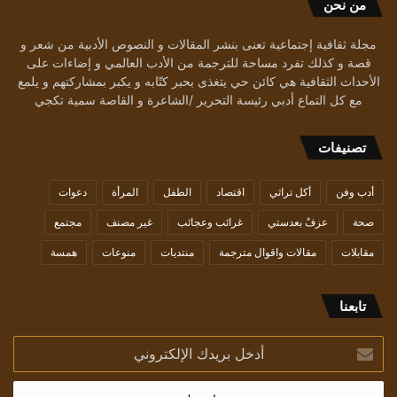
من نحن
مجلة ثقافية إجتماعية تعنى بنشر المقالات و النصوص الأدبية من شعر و
قصة و كذلك تفرد مساحة للترجمة من الأدب العالمي و إضاءات على
الأحداث الثقافية هي كائن حي يتغذى بحبر كتّابه و يكبر بمشاركتهم و يلمع
مع كل التماع أدبي رئيسة التحرير /الشاعرة و القاصة سمية تكجي
تصنيفات
أدب وفن
أكل تراثي
اقتصاد
الطفل
المرأة
دعوات
صحة
عزفٌ بعدستي
غرائب وعجائب
غير مصنف
مجتمع
مقابلات
مقالات واقوال مترجمة
منتديات
منوعات
همسة
تابعنا
أدخل
بريدك
الإلكتروني