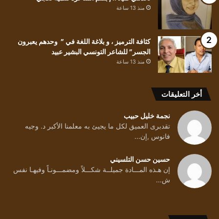
منذ 13 ساعة
كثافة الترميز ، و بلاغة اللغة في ” وحدهم يعبرون
الجسر” للشاعر التونسي البشير عبيد
منذ 13 ساعة
أخر التعليقات
نجمة خليل حبيب
تقدبرى العميق لكل ما يجيئ به معلمنا الأكبر د. وجيه
فانوس ,إن...
حسين حسن التلسيني
إن هـذه المـــادة جميلــة شكـــلاً ومضمـــونـاً وفيهـا نفس
ش...