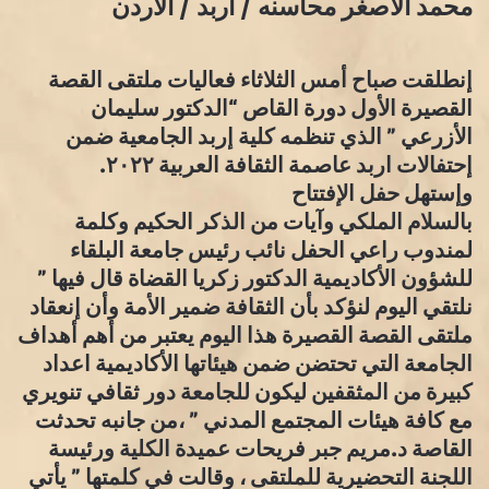
محمد الاصغر محاسنه / اربد / الاردن
إنطلقت صباح أمس الثلاثاء فعاليات ملتقى القصة
القصيرة الأول دورة القاص “الدكتور سليمان
الأزرعي ” الذي تنظمه كلية إربد الجامعية ضمن
إحتفالات اربد عاصمة الثقافة العربية ٢٠٢٢.
وإستهل حفل الإفتتاح
بالسلام الملكي وآيات من الذكر الحكيم وكلمة
لمندوب راعي الحفل نائب رئيس جامعة البلقاء
للشؤون الأكاديمية الدكتور زكريا القضاة قال فيها ”
نلتقي اليوم لنؤكد بأن الثقافة ضمير الأمة وأن إنعقاد
ملتقى القصة القصيرة هذا اليوم يعتبر من أهم أهداف
الجامعة التي تحتضن ضمن هيئاتها الأكاديمية اعداد
كبيرة من المثقفين ليكون للجامعة دور ثقافي تنويري
مع كافة هيئات المجتمع المدني ” ،من جانبه تحدثت
القاصة د.مريم جبر فريحات عميدة الكلية ورئيسة
اللجنة التحضيرية للملتقى ، وقالت في كلمتها ” يأتي