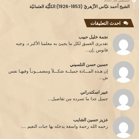
أغسطس 26, 2020
الشيخ أحمد عبّاس الأزْهريّ (1853-1926):الكلّيّة العثمانيّة
احدث التعليقات
نجمة خليل حبيب
تقدبرى العميق لكل ما يجيئ به معلمنا الأكبر د. وجيه
فانوس ,إن...
حسين حسن التلسيني
إن هـذه المـــادة جميلــة شكـــلاً ومضمـــونـاً وفيهـا نفس
ش...
عبير اسكندراني
جميل جدا ما تسرده من تفاصيل...
عزيز حسين الشايب
رحمه الله رحمة واسعة يدخله بها جنات النعيم ....