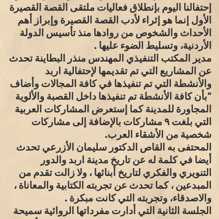
إحتفالنا اليوم بإنطلاق فعاليات ملتقى القصة القصيرة
الأول إنما هو إثراء لأدب القصة القصيرة وإبراز أهم
الأحداث والشخوص من روادها منذ تأسيس الدولة
الأردنية، وتسليط الضوء عليها .
مدير المكتب التنفيذي المهندس منذر البطاينة تحدث
عن المشاريع التي تم تقديمها لإحتفالية اربد
والأنشطة التي تم تنفيذها في كافة المجالات وأضاف
“بأن كافة الأنشطة تم تنفيذها داخل القصبة والألوية
المجاورة للمدينة كما إستعرض المشاركات العربية
التي بلغت ٩ مشاركات بالإضافة إلى مشاركات
شخصية من الأشقاء العرب.
المحتفى به القاص الدكتور سليمان الأزرعي تحدث
أيضا في كلمة له عن تاريخ مدينة اربد والدور
التنويري والفكري لتاريخ أبنائها ، ولا زالت تقدم من
المبدعين ، كما تحدث عن تجربته الكتابية والمعاناة ،
والاصدقاء، وتجربته التي كانت مبكرة .
الجلسة الثانية التي أدارت مفرداتها الروائية سميحة