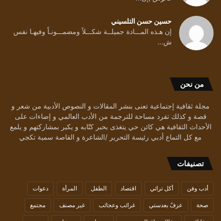
حسين حسن التلسيني
إن هـذه المـــادة جميلــة شكـــلاً ومضمـــونـاً وفيهـا نفس
ش...
من نحن
مجلة ثقافية إجتماعية تعنى بنشر المقالات و النصوص الأدبية من شعر و
قصة و كذلك تفرد مساحة للترجمة من الأدب العالمي و إضاءات على
الأحداث الثقافية هي كائن حي يتغذى بحبر كتّابه و يكبر بمشاركتهم و يلمع
مع كل التماع أدبي رئيسة التحرير /الشاعرة و القاصة سمية تكجي
تصنيفات
أدب وفن
أكل تراثي
اقتصاد
الطفل
المرأة
دعوات
صحة
عزفٌ بعدستي
غرائب وعجائب
غير مصنف
مجتمع