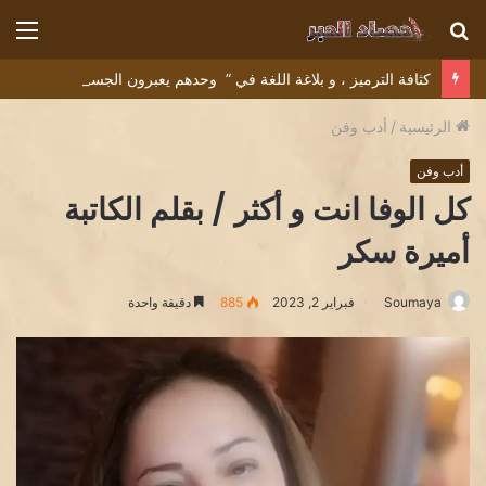
بحث
الق
عن
كثافة الترميز ، و بلاغة اللغة في ” وحدهم يعبرون الجسر” للشاعر التونسي البشير عبيد
الرئيسية
/
أدب وفن
أدب وفن
كل الوفا انت و أكثر / بقلم الكاتبة
أميرة سكر
Soumaya
فبراير 2, 2023
885
دقيقة واحدة