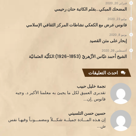
فبراير 20, 2020
المضحك المبكي…بقلم الكاتبة حنان رحيمي
يوليو 23, 2020
فانوس عرض مع الكعكي نشاطات المركز الثقافي الإسلامي
يونيو 8, 2020
إبحار على متن القصيد
أغسطس 26, 2020
الشيخ أحمد عبّاس الأزْهريّ (1853-1926):الكلّيّة العثمانيّة
احدث التعليقات
نجمة خليل حبيب
تقدبرى العميق لكل ما يجيئ به معلمنا الأكبر د. وجيه
فانوس ,إن...
حسين حسن التلسيني
إن هـذه المـــادة جميلــة شكـــلاً ومضمـــونـاً وفيهـا نفس
ش...