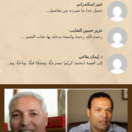
عبير اسكندراني
جميل جدا ما تسرده من تفاصيل...
عزيز حسين الشايب
رحمه الله رحمة واسعة يدخله بها جنات النعيم ....
د. إيمان بقاعي
إلى أهمية (محمد كريّم) مسرحيًّا، ومنتجًا فنيًّا، وباحثًا، وم...
كثافة
تشم
الترميز
الل
،
بقل
و
الأد
بلاغة
إقب
اللغة
الش
في
غان