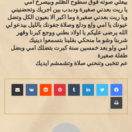
بيعلي صوته فوق سطوح الظلم وبيصرخ امي
يا ريت بعدني صغيرة ودبدب بين اجريك وتحضنيني
ويا ريت بعدني صغيرة وما اكبر الا بعيون الكل وتضل
عيونك يا امي ولع ودلع وصلاة جفونك بالليل بيدعو لي
الله يرضى عليكم يا اولاد بطني ووجع كبرنا وقهر
شربنا وشو ما منحكي بقلبنا بتسمعوا دينيك
امي ولو بعد خمسين سنة كبرت بتضلك امي وبضل
طفلة صغيرة
عم تتخبى وتنحني صلاة وتشمشم ايديك
لينكدإن
بينتيريست
مشاركة عبر البريد
طباعة