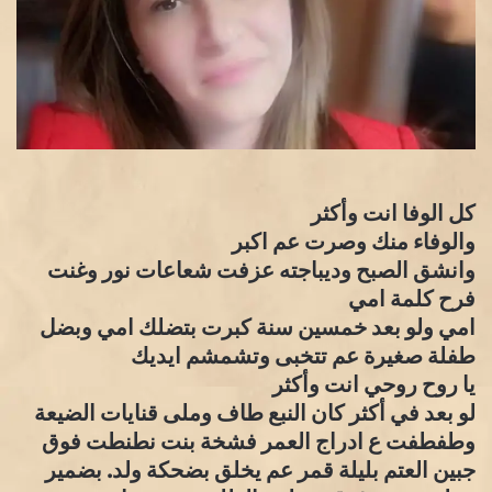
كل الوفا انت وأكثر
والوفاء منك وصرت عم اكبر
وانشق الصبح وديباجته عزفت شعاعات نور وغنت
فرح كلمة امي
امي ولو بعد خمسين سنة كبرت بتضلك امي وبضل
طفلة صغيرة عم تتخبى وتشمشم ايديك
يا روح روحي انت وأكثر
لو بعد في أكثر كان النبع طاف وملى قنايات الضيعة
وطفطفت ع ادراج العمر فشخة بنت نطنطت فوق
جبين العتم بليلة قمر عم يخلق بضحكة ولد. بضمير