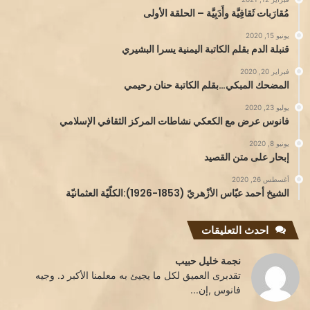
مُقارَبات ثَقافِيَّة وأَدَبِيَّة – الحلقة الأولى
يونيو 15, 2020
قنبلة الدم بقلم الكاتبة اليمنية يسرا البشيري
فبراير 20, 2020
المضحك المبكي…بقلم الكاتبة حنان رحيمي
يوليو 23, 2020
فانوس عرض مع الكعكي نشاطات المركز الثقافي الإسلامي
يونيو 8, 2020
إبحار على متن القصيد
أغسطس 26, 2020
الشيخ أحمد عبّاس الأزْهريّ (1853-1926):الكلّيّة العثمانيّة
احدث التعليقات
نجمة خليل حبيب
تقدبرى العميق لكل ما يجيئ به معلمنا الأكبر د. وجيه
فانوس ,إن...