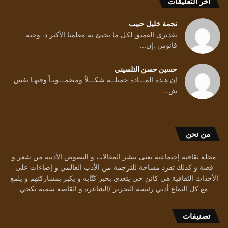
أخر التعليقات
نجمة خليل حبيب
تقدبرى العميق لكل ما يجيئ به معلمنا الأكبر د. وجيه
فانوس ,إن...
حسين حسن التلسيني
إن هـذه المـــادة جميلــة شكـــلاً ومضمـــونـاً وفيهـا نفس
ش...
من نحن
مجلة ثقافية إجتماعية تعنى بنشر المقالات و النصوص الأدبية من شعر و
قصة و كذلك تفرد مساحة للترجمة من الأدب العالمي و إضاءات على
الأحداث الثقافية هي كائن حي يتغذى بحبر كتّابه و يكبر بمشاركتهم و يلمع
مع كل التماع أدبي رئيسة التحرير /الشاعرة و القاصة سمية تكجي
تصنيفات