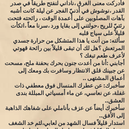
فأدركت معنى الغرق ،ناداني لنفتح طريقاً في صدر
القدر ،نوشوش في أذنيّ الفجر عن ليلة كانت أشبه
بآهات المصلوبين على أعمدة الوقت ، رائحته فتحت
رئتيّ للريح ،حولتني إلى بقايا ورد ،سرنا معاً ،اتكأت
قليلاً على سياج قلبه
سألته: من أنت يا هذا المتشكل من حرارة جسدي
المرتعش ؟هل لك أن تبقى قليلاً بين رائحة قهوتي
لأعرف طعم تبغك ؟
أجابني :أنا من أعدت جنون بحرك بحفنة ملح، مسحت
عن جبينك قلق الانتظار وسافرت بك ومعك إلى
أعماق المشتهى ..
سأخبرك: عن عطرك المنسال فوق معطفي ذات
غفلة، عن نعاسي، عن ماء أمسياتي المبللة بندى
العشق..
سأخبرك أيضاً عن عزف بأناملي على شفاهك الذاهبة
إلى الأفق..
استدار قليلاً فسال الشهد من لعابي،لثم خد الشغف