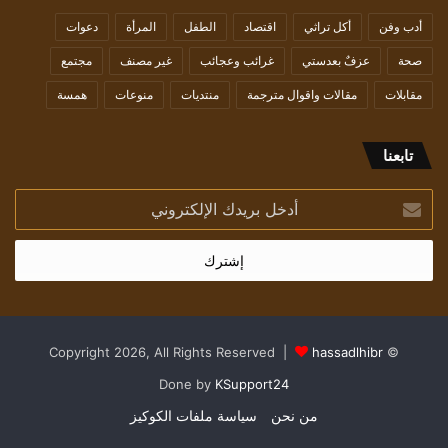
أدب وفن
أكل تراثي
اقتصاد
الطفل
المرأة
دعوات
صحة
عزفٌ بعدستي
غرائب وعجائب
غير مصنف
مجتمع
مقابلات
مقالات واقوال مترجمة
منتديات
منوعات
همسة
تابعنا
أدخل
بريدك
الإلكتروني
hassadlhibr
© Copyright 2026, All Rights Reserved |
Done by
KSupport24
من نحن
سياسة ملفات الكوكيز