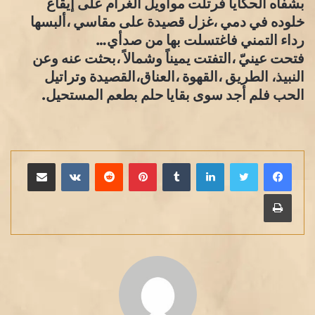
بشفاه الحكايا فرتلت مواويل الغرام على إيقاع
خلوده في دمي ،غزل قصيدة على مقاسي ،ألبسها
رداء التمني فاغتسلت بها من صدأي…
فتحت عينيّ ،التفتت يميناً وشمالاً ،بحثت عنه وعن
النبيذ، الطريق ،القهوة ،العناق،القصيدة وتراتيل
الحب فلم أجد سوى بقايا حلم بطعم المستحيل.
لينكدإن
بينتيريست
مشاركة عبر البريد
طباعة