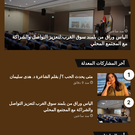
بلمند
“ال
سوق
للش
الغرب:لتعزيز
تيس
التواصل
حيد
والشراكة
بقل
منذ ساعتين
الياس وراق من بلمند سوق الغرب:لتعزيز التواصل والشراكة
ق
مع
النا
مع المجتمع المحلي
ن
المجتمع
نذي
المحلي
ال
آخر المشاركات المعدلة
متى يحدث الحب ؟/ بقلم الشاعرة د. هدى سليمان
منذ 9 دقائق
الياس وراق من بلمند سوق الغرب:لتعزيز التواصل
والشراكة مع المجتمع المحلي
منذ ساعتين