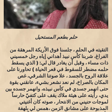
حلم بطعم المستحيل
التقيته في الحلم ، جلسنا فوق الأريكة المرهقة من
الفراغ، شربنا كأس نبيذ أهداني إياه رجل خمسيني
ذات مساء ، وقبل أن يغادر قال لي: ( الذي يسقط
حلمه مضطر للسقوط في قعر الحياة ) تحاورنا على
علاقة الروح بالجسد ، علا صوتنا الشرقي، غص
المكان بالصراخ، لم نعد نشعر بشيء، عانقني بقوة
حتى انهمر جسدي في كأس نبيذه، وانهمر جسده بين
يدي، رأيته على هيئة ملاك يقف على كتفيّ حارساً
لموجات حنيني من الانتحار ، صوته كان أغنيتي
المذبوحة على مشانق الزمن ،همس لي بلهفة