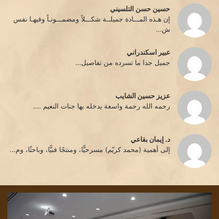
حسين حسن التلسيني
إن هـذه المـــادة جميلــة شكـــلاً ومضمـــونـاً وفيهـا نفس
ش...
عبير اسكندراني
جميل جدا ما تسرده من تفاصيل...
عزيز حسين الشايب
رحمه الله رحمة واسعة يدخله بها جنات النعيم ....
د. إيمان بقاعي
إلى أهمية (محمد كريّم) مسرحيًّا، ومنتجًا فنيًّا، وباحثًا، وم...
الياس
قرا
وراق
في
من
نص