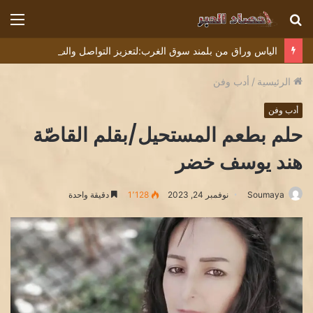
بحث
الق
عن
الياس وراق من بلمند سوق الغرب:لتعزيز التواصل والشراكة مع المجتمع المحلي
الرئيسية
/
أدب وفن
أدب وفن
حلم بطعم المستحيل/بقلم القاصّة
هند يوسف خضر
Soumaya
نوفمبر 24, 2023
1٬128
دقيقة واحدة