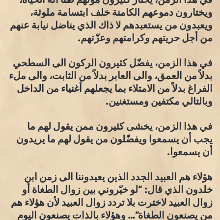
ويختارون دموعهم الكامنة خلف ابتسامة ملوثة،
ويعبدون من يستعبدهم لا ذاك الذي يناضل نيابة عنهم
من أجل حريتهم وكرامتهم وعزّتهم.
في هذا الزمن، يفضّل كثيرون الركون الى السطحي
بدلاً من العمق، والى العابر بدلاً من الثابت، والى ملء
الفراغ بدلاً من الامتلاء بما يجعلهم أغنياء من الداخل
وبالتالي مكتفين ومستغنين.
في هذا الزمن، يخشى كثيرون ممن يقول لهم ما
يجب أن يسمعوا ويفضّلون من يقول لهم ما يريدون
أن يسمعوا.
هؤلاء هم العبيد الجدد الذين يعيدوننا الى زمن ابن
خلدون الذي قال: “لو خيّروني بين زوال الطغاة أو
زوال العبيد لاخترت بلا تردد زوال العبيد لأن هؤلاء هم
من يصنعون الطغاة”… وهؤلاء بالذات يصنعون اليوم