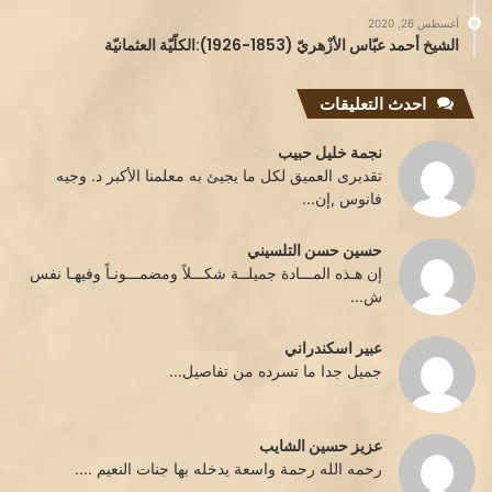
أغسطس 26, 2020
الشيخ أحمد عبّاس الأزْهريّ (1853-1926):الكلّيّة العثمانيّة
احدث التعليقات
نجمة خليل حبيب
تقدبرى العميق لكل ما يجيئ به معلمنا الأكبر د. وجيه
فانوس ,إن...
حسين حسن التلسيني
إن هـذه المـــادة جميلــة شكـــلاً ومضمـــونـاً وفيهـا نفس
ش...
عبير اسكندراني
جميل جدا ما تسرده من تفاصيل...
عزيز حسين الشايب
رحمه الله رحمة واسعة يدخله بها جنات النعيم ....