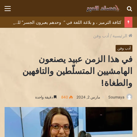
بحث
الق
عن
كثافة الترميز ، و بلاغة اللغة في ” وحدهم يعبرون الجسر” للشاعر التونسي البشير عبيد
الرئيسية
/
أدب وفن
أدب وفن
في هذا الزمن عبيد يصنعون
الهامشيين المتسلّطين والتافهين
والطغاة!
Soumaya
مارس 2, 2024
840
دقيقة واحدة