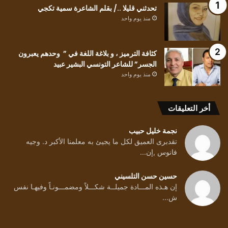
تحدثني قليلا ../ بقلم الشاعرة سمية تكجي
منذ يوم واحد
كثافة الترميز ، و بلاغة اللغة في ” وحدهم يعبرون
الجسر” للشاعر التونسي البشير عبيد
منذ يوم واحد
أخر التعليقات
نجمة خليل حبيب
تقدبرى العميق لكل ما يجيئ به معلمنا الأكبر د. وجيه
فانوس ,إن...
حسين حسن التلسيني
إن هـذه المـــادة جميلــة شكـــلاً ومضمـــونـاً وفيهـا نفس
ش...