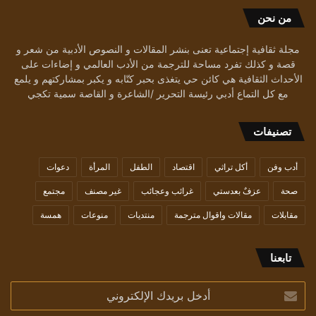
من نحن
مجلة ثقافية إجتماعية تعنى بنشر المقالات و النصوص الأدبية من شعر و
قصة و كذلك تفرد مساحة للترجمة من الأدب العالمي و إضاءات على
الأحداث الثقافية هي كائن حي يتغذى بحبر كتّابه و يكبر بمشاركتهم و يلمع
مع كل التماع أدبي رئيسة التحرير /الشاعرة و القاصة سمية تكجي
تصنيفات
أدب وفن
أكل تراثي
اقتصاد
الطفل
المرأة
دعوات
صحة
عزفٌ بعدستي
غرائب وعجائب
غير مصنف
مجتمع
مقابلات
مقالات واقوال مترجمة
منتديات
منوعات
همسة
تابعنا
أدخل
بريدك