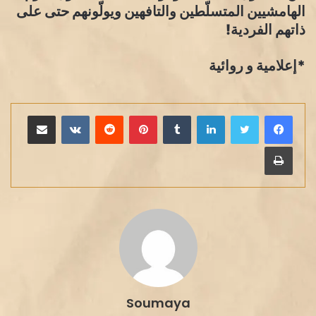
الهامشيين المتسلّطين والتافهين ويولّونهم حتى على
ذاتهم الفردية!
*إعلامية و روائية
لينكدإن
بينتيريست
مشاركة عبر البريد
طباعة
Soumaya