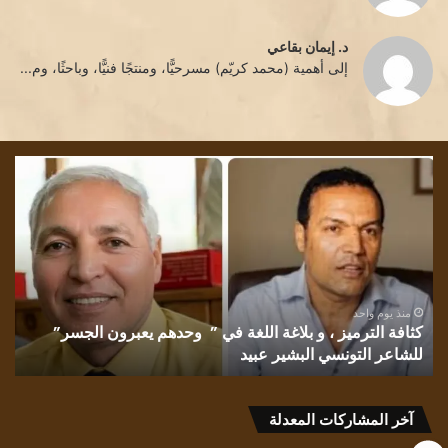
د. إيمان بقاعي
إلى أهمية (محمد كريّم) مسرحيًّا، ومنتجًا فنيًّا، وباحثًا، وم...
كثافة
تشم
الترميز
الل
،
بقل
و
الأد
بلاغة
إقب
اللغة
الش
في
غان
” وحدهم
منذ يوم واحد
كثافة الترميز ، و بلاغة اللغة في ” وحدهم يعبرون الجسر”
يعبرون
للشاعر التونسي البشير عبيد
ت
الجسر”
للشاعر
التونسي
البشير
آخر المشاركات المعدلة
عبيد