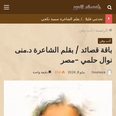
بحث
الق
عن
تحدثني قليلا ../ بقلم الشاعرة سمية تكجي
الرئيسية
/
أدب وفن
أدب وفن
باقة قصائد / بقلم الشاعرة د.منى
نوال حلمي -مصر
Soumaya
مايو 8, 2024
834
دقيقة واحدة