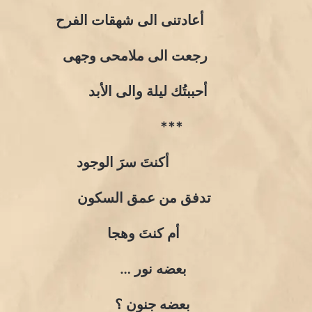
أعادتنى الى شهقات الفرح
رجعت الى ملامحى وجهى
أحببتُك ليلة والى الأبد
***
أكنتَ سرَ الوجود
تدفق من عمق السكون
أم كنتَ وهجا
بعضه نور …
بعضه جنون ؟