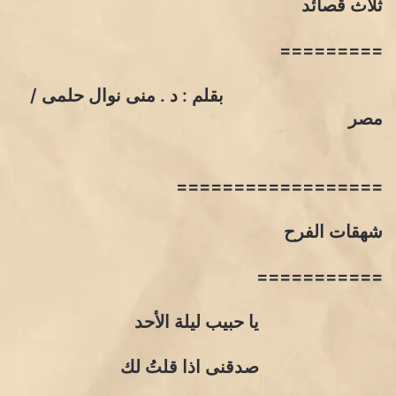
ثلاث قصائد
=========
بقلم : د . منى نوال حلمى /
مصر
==================
شهقات الفرح
===========
يا حبيب ليلة الأحد
صدقنى اذا قلتُ لك