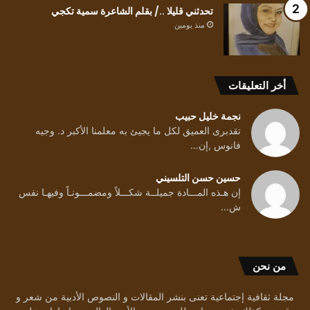
تحدثني قليلا ../ بقلم الشاعرة سمية تكجي
منذ يومين
أخر التعليقات
نجمة خليل حبيب
تقدبرى العميق لكل ما يجيئ به معلمنا الأكبر د. وجيه
فانوس ,إن...
حسين حسن التلسيني
إن هـذه المـــادة جميلــة شكـــلاً ومضمـــونـاً وفيهـا نفس
ش...
من نحن
مجلة ثقافية إجتماعية تعنى بنشر المقالات و النصوص الأدبية من شعر و