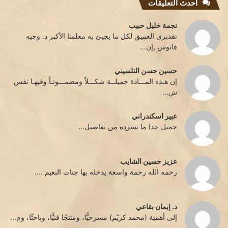
احدث التعليقات
نجمة خليل حبيب
تقدبرى العميق لكل ما يجيئ به معلمنا الأكبر د. وجيه
فانوس ,إن...
حسين حسن التلسيني
إن هـذه المـــادة جميلــة شكـــلاً ومضمـــونـاً وفيهـا نفس
ش...
عبير اسكندراني
جميل جدا ما تسرده من تفاصيل...
عزيز حسين الشايب
رحمه الله رحمة واسعة يدخله بها جنات النعيم ....
د. إيمان بقاعي
إلى أهمية (محمد كريّم) مسرحيًّا، ومنتجًا فنيًّا، وباحثًا، وم...