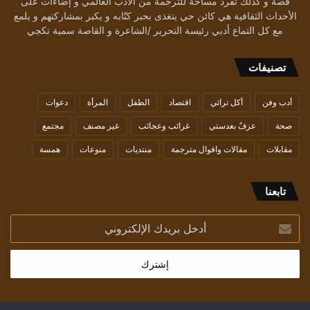
قصة و كذلك تفرد مساحة للترجمة من الأدب العالمي و إضاءات على
الأحداث الثقافية هي كائن حي يتغذى بحبر كتّابه و يكبر بمشاركتهم و يلمع
مع كل التماع أدبي رئيسة التحرير /الشاعرة و القاصة سمية تكجي
تصنيفات
أدب وفن
أكل تراثي
اقتصاد
الطفل
المرأة
دعوات
صحة
عزفٌ بعدستي
غرائب وعجائب
غير مصنف
مجتمع
مقابلات
مقالات واقوال مترجمة
منتديات
منوعات
همسة
تابعنا
أدخل
بريدك
الإلكتروني