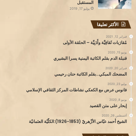
المستقبل
يوليو 17, 2019
الأكثر تعليقا
فبراير 12, 2021
مُقارَبات ثَقافِيَّة وأَدَبِيَّة – الحلقة الأولى
يونيو 15, 2020
قنبلة الدم بقلم الكاتبة اليمنية يسرا البشيري
فبراير 20, 2020
المضحك المبكي…بقلم الكاتبة حنان رحيمي
يوليو 23, 2020
فانوس عرض مع الكعكي نشاطات المركز الثقافي الإسلامي
يونيو 8, 2020
إبحار على متن القصيد
أغسطس 26, 2020
الشيخ أحمد عبّاس الأزْهريّ (1853-1926):الكلّيّة العثمانيّة