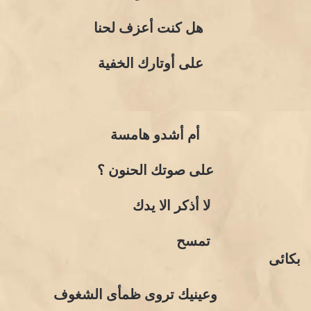
هل كنت أعزف لحنا
على أوتارك الخفية
أم أشدو هامسة
على صوتك الحنون ؟
لا أذكر الا يدك
تمسح
بكائى
وعينيك تروى ظمأى الشغوف