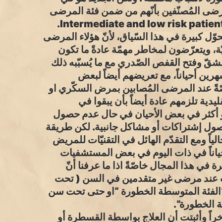
رضى المُصنّفين بأنّهم من ضمن فئة المرضى
ّل كبيرة في هذا السّياق، لأنّ هؤلاء المرضى
ّة، ويتعرّضون لمخاطر مهمّة عادةً ما تكون
لشقّ وفتح القفص الصّدري مع ما يُسبّبه ذلك
هرين أحياناً، مع تعريضهم أيضاً لبعض
ّةً عند المرضى المُصابين بمرض السكّري او
يدية تلزمهم عادة أيضاً بأن يبقوا في
و أكثر في بعض الأحيان في حال عدم حصول
صول إشتراكات أو مشاكل جانبية. لكن طريقة
اً ومع التقدّم الهائل في التقنيّات للمريض
ياناً في ذات اليوم في بعض المستشفيات
 في هذا المجال خاصّةً اذا ما عرفنا أنّ
ات عند مرضى غير متقدمين في السن ( تحت
ّفين في “الفئة المتوسطة الخطورة “او حتى تحت سن
راً وأثبتت أن العلاج بواسطة القسطرة أو