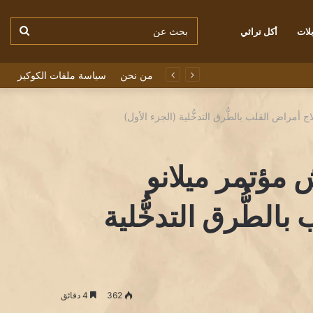
بحث
لات
أكل تراثي
من نحن
سياسة ملفات الكوكيز
عن
 أمراض القلب بالطُّرق التدخُّلية (الجزء الأول)
مؤتمر ميلانو
الطُّرق التدخُّلية
362
4 دقائق