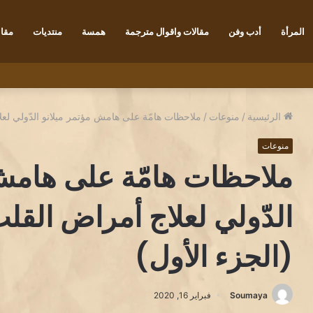
المرأة
أدب وفن
مقالات واقوال مترجمة
همسة
منتديات
مقاب
 تكجي
الرئيسية
/
منوعات
/
ملاحظات هامّة على هامش مؤتمر ميلانو الدّولي لعلاج
منوعات
ملاحظات هامّة على هامش 
الدّولي لعلاج أمراض القلب ب
(الجزء الأول)
Soumaya
فبراير 16, 2020