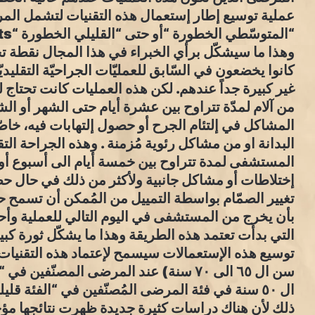
عملية توسيع إطار إستعمال هذه التقنيات لتشمل الم
“المتوسّطي الخطورة “أو حتى “القليلي الخطورة “Intermediate and low risk patients.
وهذا ما سيشكّل برأي الخبراء في هذا المجال نقطة تحو
كانوا يخضعون في السّابق للعمليّات الجراحيّة التقليدي
غير كبيرة جداً عندهم. لكن هذه العمليات كانت تحتاج 
من آلام لمدّة تتراوح بين عشرة أيام حتى الشهر أو الش
المشاكل في إلتئام الجرح أو حصول إلتهابات فيه، خاص
البدانة او من مشاكل رئوية مُزمنة . وهذه الجراحة التقل
المستشفى لمدة تتراوح بين خمسة أيام الى أسبوع أ
إختلاطات أو مشاكل جانبية ولأكثر من ذلك في حال ح
تغيير الصمّام بواسطة التمييل من المُمكن أن تسمح حالي
بأن يخرج من المستشفى في اليوم التالي للعملية وأح
التي بدأت تعتمد هذه الطريقة وهذا ما يشكّل ثورة كبيرة
توسيع هذه الإستعمالات سيسمح لإعتماد هذه التقني
سن ال ٦٥ الى ٧٠ سنة) عند المرضى المصن
ال ٥٠ سنة في فئة المرضى المُصنّفين في “الفئة قليلة الخطورة”.
ذلك لأن هناك دراسات كثيرة جديدة ظهرت نتائجها مؤخ