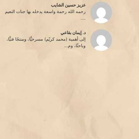
عزيز حسين الشايب
رحمه الله رحمة واسعة يدخله بها جنات النعيم
....
د. إيمان بقاعي
إلى أهمية (محمد كريّم) مسرحيًّا، ومنتجًا فنيًّا،
وباحثًا، وم...