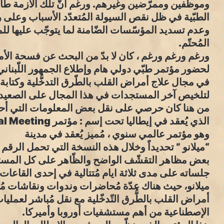
وموظفين وممرّضين وغيرهم. ورغم أنّ تلك الأزمة طالت
الطبّية في ظل نقص السيولة المُتعدّد الأسباب وعلى ر
وعدم تسديد المؤسّسات الضّامنة لما يتوجّب عليها لل
المُحتّم.
ورغم ورغم ورغم ، كان لا بدّ من البحث عن فسحة الأمل 
لحضور مؤتمر طبّي دولي هام وإطلاع الجمهور اللّبناني خ
في مجال علاج أمراض القلب بالطّرق التدخُّلية وكتابة
لتلخيص آخر المستجدات في هذا المجال على الصعيد ال
من هنا كان حرصي على نقل بعض المعلومات التي أحبب
الذي يُعقد في إيطاليا تحت إسم : مؤتمر JIM 2020 -Join Interventional Meeting :
وهو مؤتمر عالمي سنوي ، مُميز يُعقد في مدينة
بعض مظاهر التقشّف الواضح والظّاهر على كل المستو
ميلانو، حيث هناك عدّة مُحاضرات وندوات ونقاشات مُهم
أمراض القلب بالطُّرق التّدخّلية مع نقل مُباشر لعمليا
الإصطناعية من أهم مستشفيات أوروبا وأميركا.