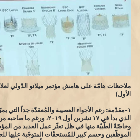
ملاحظات هامّة على هامش مؤتمر ميلانو الدّولي لعلاج 
الأول)
١-مقدّمة: رغم الأجواء العصيبة والمُعقدّة جداً التي يمر
الذي بدأ في ١٧ تشرين أول ١٩
وخاصّةً الطّبيّة منها في ظل تعثّر عمل العديد من ال
الموظّفين وحسم كبير للمُستحقّات المتوجّبة عليها لل