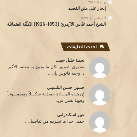
يونيو 8, 2020
إبحار على متن القصيد
أغسطس 26, 2020
الشيخ أحمد عبّاس الأزْهريّ (1853-1926):الكلّيّة العثمانيّة
احدث التعليقات
نجمة خليل حبيب
تقدبرى العميق لكل ما يجيئ به معلمنا الأكبر
د. وجيه فانوس ,إن...
حسين حسن التلسيني
إن هـذه المـــادة جميلــة شكـــلاً ومضمـــونـاً
وفيهـا نفس ش...
عبير اسكندراني
جميل جدا ما تسرده من تفاصيل...