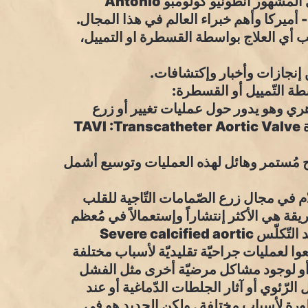
هذا المؤتمر الذي ينظّمه البروفسور الايطالي العالمي المشهور انطونيو كولومبو Antonio
وبا- أميركا وأهم خبراء العالم في هذا المجال.
لقلب أي العلاج بواسطة القسطرة او التمييل،
 إنجازات وأخبار وإكتشافات.
وهري وهو يدور حول عمليات تغيير أو زرع
الصمّامات التّاجية للقلب بواسطة التّمييل او القسطرة TAVI :Transcatheter Aortic Valve
اح مُستمر وهائل لهذه العمليات وتوسيع أشمل
ّم في مجال زرع الصّمامات التّاجية للقلب
 هي الأكثر إنتشاراً وإستعمالاً في مُعظم
أنحاء العالم لعلاج مرض إنسداد الصمّام التّاجي الشديد التّكلّس Severe calcified aortic
يخضعوا لعمليات جراحيّة تقليديّة لأسباب مختلفة
سن ( فوق سن ال ٨٥ سنة عادةً) أو لوجود مشاكل مرضيّة أخرى مثل الفشل
الرّئوي أو آثار الجلطات الدّماغية أو عند
رة لأسباب مختلفة . ولكن الجديد هو في