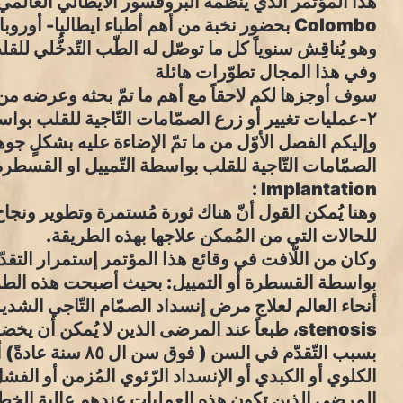
Colombo بحضور نخبة من أهم أطباء ايطاليا- أور
وهو يُناقِش سنوياً كل ما توصّل له الطّب التّدخُّلي ل
وفي هذا المجال تطوّرات هائلة
سوف أوجزها لكم لاحقاً مع أهم ما تمّ بحثه وعرضه من
٢-عمليات تغيير أو زرع الصمّامات التّاجية للقلب بواسطة التّمييل أو القسطرة:
وإليكم الفصل الأوّل من ما تمّ الإضاءة عليه بشكلٍ ج
Implantation :
وهنا يُمكن القول أنّ هناك ثورة مُستمرة وتطوير ونج
للحالات التي من المُمكن علاجها بهذه الطريقة.
وكان من اللّافت في وقائع هذا المؤتمر إستمرار التقد
بواسطة القسطرة أو التمييل: بحيث أصبحت هذه الطريقة
stenosis، طبعاً عند المرضى الذين لا يُمكن أن 
بسبب التّقدّم في ال
الكلوي أو الكبدي أو الإنسداد الرّئوي المُزمن أو الفشل 
المرضى الذين تكون هذه العمليات عندهم عالية الخطو