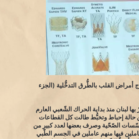
أمراض القلب بالطُّرق التدخُّلية (الجزء
ّ بها لبنان منذ بداية الحراك الشّعبي العارم
٢٠، ورغم ما صاحبه من حالة إحباط وتخبُّط طالت كل القطاعات
مؤسّسات الصّحّية وصرف بعضها لعدد كبير من
عاملين فيها منهم عاملين في الجسم الطّبي