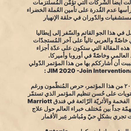
 أيضاً الشّركات التي تؤمّن المُسلتزمات
أسها عدم القُدرة على تأمين العُملة الخضراء
مستشفيات والدّوران في حلقة الإنهيار
في هذا الجو القاتم والسّفر إلى إيطاليا
اصّةً والعربي تالياً على آخر المُستجدّات
 هذه المقالة التي ستكون على عدّة أجزاء
عالمي وخاصّةً في أوروبا وأميركا.
ت أن أشارككم بها من هذا المؤتمر الدّولي
“ميلانو ” تحديداً وخلال هذه النسخة التي تحمل الرقم ٢٠ من هذا المؤتمر، حرص المُنظّمون ورغم
يات على حُسن تنظيم المؤتمر الذي تستمّر
جلساته على مدى ثلاثة ايام مُتتالية في إحدى القاعات الفخمة والأثريّة الرّائعة في فندق Marriott
ّة جداً بين مُختلف خبراء العالم حول علاج
ت تجري بشكلٍ حيّ ومُباشر عِبر الأقمار