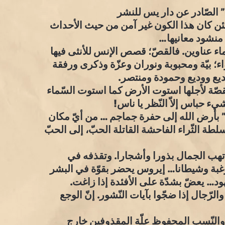
 الصّادر عن دار يس للنشر
. ولئن كان هذا الكون غير آمن من حيث الأحداث
 منشود معانيها…
ء عناوين. فالقصّ؛ قصص الإنس للأنثى فيها
بيّة ومحبوبة ونوران وعزّة وذكرى ورفقة
ديع ووديع وحمودة ومنتصر.
قصّة لأجلها استوت الأرض كما استوت السّماء
 شيء حباس إلاّ النّظر يا ناس!
 بأرض الله إلى حفرة جماجم … من أيّ مكان
طة الثّراء الفاحشة القاتلة الحبّ، إلى الحبّ
تهب الجمال بذورا وأشجارا. وتقذفه في
 ورغبة وشيطانا… إيروس يحضر بقوّة في البشر
ود… يعضّ بشدّة على الأفئدة إذا زاغت.
الرّجال إذا ضجّوا بآيات النّشور. إنّ الوجع
…والنّسب المحفوظ علّة المقذوفين خارج