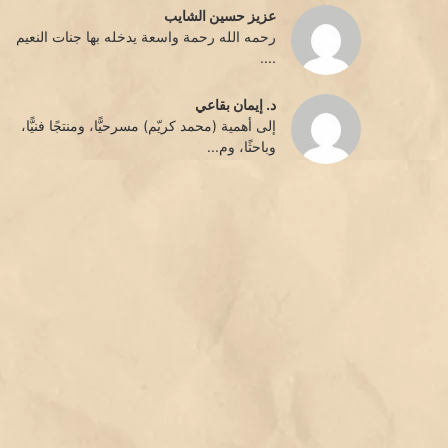
عزيز حسين الشايب
رحمه الله رحمة واسعة يدخله بها جنات النعيم
....
د. إيمان بقاعي
إلى أهمية (محمد كريّم) مسرحيًّا، ومنتجًا فنيًّا،
وباحثًا، وم...