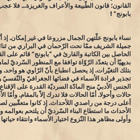
القانون؛ قانون الطّبيعة والأعراف والغريزة… فلا عجب
بابونج” !
نساء بابونج علّتهن الجمال مزروعا في غير إمكان. إذ أن
جميلة الشريف ممّا نحت الرّحمان في البراري من ثنائيات
الحاصل بين الكاتبة والقارئ في “بابونج” قائم على 
بديهيّا أن يتعدّد الرّوّاة توافقا مع المنظور السّرديّ لم
بتلك التغيّرات. إذ يحصل انطباع بأنّ الرّاوي هو واحد. و
تجذير فرادة الأسماء في فضائها الجغرافيّ والنّفسيّ وا
الجنس الأدبيّ منح المادّة السرديّة القدرة على الإقناع 
حالات وأحولا. أمّا الحالات فلا تدرك إلاّ بالمقام. وأمّا
أعلى درجة من راصدي اللأحداث. إذ كانوا متعقّبين لصد
الأحداث ما استطاع البناء السّرديّ أن يلتحم بعوالمه
وأولى مظاهر هذا النّزوع اختيار الأسماء وانتقاء حياتها 