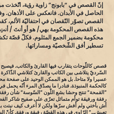
إنّ القصص في “بابونج” زاوية رؤية، اتّخذت من 
الحاصل في الأبدان. فانعكس على الأذهان. و
القصص تصوّر النّقصان في احتفاليّة الألم، كق
هذه القصص المحكومة بهي/ هو أو أنتَ / أنتِ إذ 
محكومة بضمير الجمع المثلوم. فكلّ قصّة ت
تسطير أفق الشّخصيّة ومساراتها.
قصص كاللّوحات يتقارب فيها القارئ والكاتب. فيصبح و
السّرديّ يتلاشى بين الكاتب والقارئ كتلاشي الذّاكرة في 
عسيرا ولا متاحا. بل هو الممكن الوحيد على صفحة محبو
كالحكمة المنبوذة. فنادرا ما يصدّق المرء أنّه يحمل في
“القمحة” تنتج وحشا بشع اللّون “السّوسة” شأن رفقة
أش بأختي ولم أفش سرّها ولكن لا أعرف كيف نبتت ب
تعيش…” الرّاوي في هذه القصّة رفيقة ورفقة. كأنّ ا