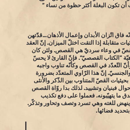
 أن تكون البغلة أكثر حظوة من نساء ”
ّه فاق اتّزان الأبدان وإعمال الأذهان…قدّتهن
 متقابلة إذا التقت اختلّ الميزان. إنّ العقد
القصّ في وعاء سرديّ هي القصص. ولئن كان
اهيّة “الكتاب القصصيّ”. فإنّ القارئ لا يحسّ
أنّ التّعدّد في القصص وكأنّه تناوب واجبه
لجنسيّ. إنّ هذا الرّاوي المتعدّد بضرورة
بحيثيات القصّ المتناوب بين الذّكر والأنثى
 الأحوال فبنيان وتشييد. لذلك بدا روّاة القصص
ق ما يتهيّبونه. فعملوا على دفع تكذيب
 وينهض للغته وهي تسرد وتصف وتحاور وتذكّر.
بتحديد فضائها.