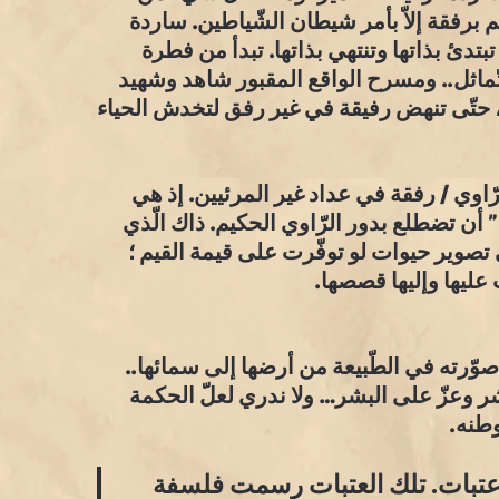
م برفقة إلاّ بأمر شيطان الشّياطين. ساردة
تبتدئ بذاتها وتنتهي بذاتها. تبدأ من فطرة
التّماثل.. ومسرح الواقع المقبور شاهد وشهيد
ور، حتّى تنهض رفيقة في غير رفق لتخدش الحياء
ّاوي / رفقة في عداد غير المرئيين. إذ هي
 أن تضطلع بدور الرّاوي الحكيم. ذاك الّذي
 تصوير حيوات لو توفّرت على قيمة القيم ؛
 عليها وإليها قصصها.
وّرته في الطّبيعة من أرضها إلى سمائها..
ر وعزّ على البشر… ولا ندري لعلّ الحكمة
وطنه.
عتبات. تلك العتبات رسمت فلسفة