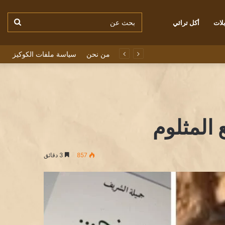
بحث
لات
أكل تراثي
من نحن
سياسة ملفات الكوكيز
عن
 المثلوم
857
3 دقائق