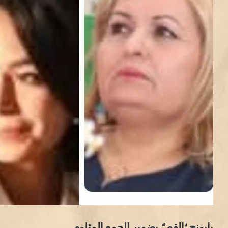
بابونج ؛القصّ بضمير الجمع المثلوم