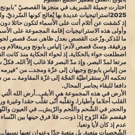
اختارت جميلة الشىريف في منجزها القصصيّ “بابونج”
2025استراتيجيات عديدة بها يُعالج كونها السّرديّ
إذ كشفت عن أثلام أتت على الأسماء لتكون حائلا دون
وأولى هذه الاستراتيجيات إقامة المجموعة على الأسما
ما للذكر.وزّعت القصص بعدل ظاهر. ستّ قصص لحواء؛ 
ورفيقة. وستّ قصص لآدم؛ إلياس بابونج وبرينغالام وب
اضطلعت حواء بالحكاية. إذ لحواء الحكاية منذ كانت ال
مرتعا لمدّ البصر. وإذ مدّ البصر فلا غالب إلاّ الله. فكلّ
من إلياس بابونج وجيهان إلى عزّة ومجد… من “فيرمه”
تحكمه الأرستقراطيّة الفجّة إلى غزّة المقاومة … من سل
دافعا للبقاء يجاسر المحال.
الأرض في هذه المجموعة هي الأبقى..أرض الله الّتي 
القلب أحلاما وأطيارا. وتقلّبه أنّى تقلّب حقدا وغيرة
والحجر في الشّحم واللّحم والرّيش… في العيون والنّه
فيقضم عنّة الرّوح إذا ذوت… فلا فرق حينها بين النّساء و
عدم إذ كان لأيا وتعبا.
الشّخصيات متعبة. بل متعبة جدّا وعنوان تعبها نسبها