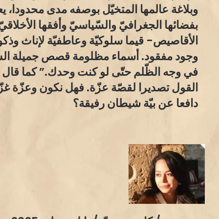
وبلاغة عالمها المتخيّل بوصفه مدى محدودا، ي
بفضائها الجغرافيّ والسّياسيّ وأفقها الأخلاقي
الأقاصيص- قيما سلوكيّة وعاطفيّة لإناث وذكور ا
وجود مفقود. أسماء مظلومة قصص جميلة الشّ
في وجه الظّلم حتّى لو كنت وحدك.” كما قال غ
القول تصديرا لقصّة عزّة. فهل نكون وعزّة غ
دافعا عن بيّة شيطان رفيقة؟