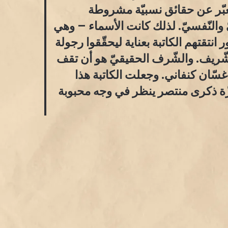
عبّر عن حقائق نسبيّة مشروطة
ّ والنّفسيّ. لذلك كانت الأسماء – وهي
نتقتهم الكاتبة بعناية ليحقّقوا رجولة
ريف. والشّرف الحقيقيّ هو أن تقف
سّان كنفاني. وجعلت الكاتبة هذا
زّة ذكرى منتصر ينظر في وجه محبوبة