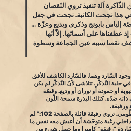
الذّاكرة آلة تنفيذ تروي النّقصان
في هذا نجحت الكاتبة. نجحت في جعل
صّة إلياس بابونج وذكرى وبديع وعزّة …
عطفناها على أسمائها. إلاّ أنّها
كشف نقصا سببه عين الجماعة وسطوة
جود السّارد وهما. فالسّارد الكاشف للأفق
حلبة التّذكّر. تتلاشى لأنّ التّذكّر لم يكن
بة أو حمودة أو نوران أو وديع. وقصّة
 ذاته ضدّه. كتلك البذرة سمحة اللّون
 ورفيقة.
رفقة ورفيقة توأم متماثل تعرّى على صفيح شاكر الفطّومي. تروي رفيقة قائلة بالصفحة 102:” لم
داخلي رغبة متوحّشة أن أعيش معه نفس ما
لسّاردة “رفيقة” كاميرا وما حصل شيء من