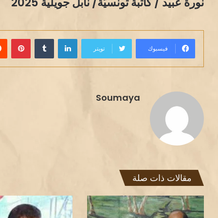
نورة عبيد / كاتبة تونسيّة/ نابل جويلية 2025
لينكدإن
بينت
فيسبوك
تويتر
Soumaya
مقالات ذات صلة