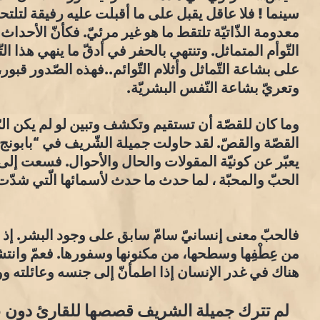
سينما ! فلا عاقل يقبل على ما أقبلت عليه رفيقة لتلتح
معدومة الذّاتيّة تلتقط ما هو غير مرئيّ. فكأنّ الأحداث 
التّوأم المتماثل. وتنتهي بالحفر في أدقّ ما ينهي هذا 
على بشاعة التّماثل وأثلام التّوائم..فهذه الصّدور قب
وتعريّ بشاعة النّفس البشريّة.
وما كان للقصّة أن تستقيم وتكشف وتبين لو لم يكن الر
القصّة والقصّ. لقد حاولت جميلة الشّريف في “بابونج”
يعبّر عن كونيّة المقولات والحال والأحوال. فسعت إلى
الحبّ والمحبّة ، لما حدث ما حدث لأسمائها الّتي شدّت
فالحبّ معنى إنسانيّ سامّ سابق على وجود البشر. إذ ص
من عِطْفِها وسطحها، من مكنونها وسفورها. فعمّ وانتش
هناك في غدر الإنسان إذا اطمأنّ إلى جنسه وعائلته و
لم تترك جميلة الشريف قصصها للقارئ دون 