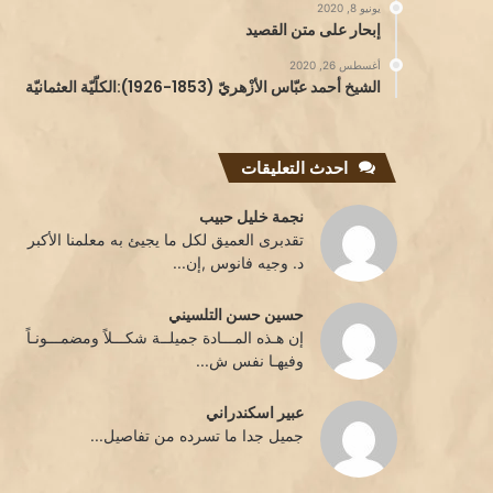
يونيو 8, 2020
إبحار على متن القصيد
أغسطس 26, 2020
الشيخ أحمد عبّاس الأزْهريّ (1853-1926):الكلّيّة العثمانيّة
احدث التعليقات
نجمة خليل حبيب
تقدبرى العميق لكل ما يجيئ به معلمنا الأكبر
د. وجيه فانوس ,إن...
حسين حسن التلسيني
إن هـذه المـــادة جميلــة شكـــلاً ومضمـــونـاً
وفيهـا نفس ش...
عبير اسكندراني
جميل جدا ما تسرده من تفاصيل...