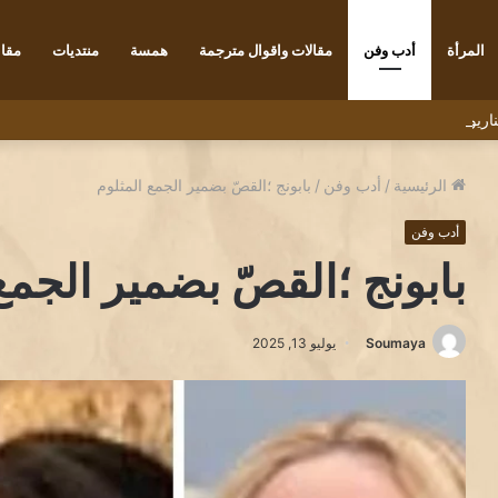
المرأة
أدب وفن
مقالات واقوال مترجمة
همسة
منتديات
مقاب
رنسي ديديه دوكوان Didier Decoin .
الرئيسية
/
أدب وفن
/
بابونج ؛القصّ بضمير الجمع المثلوم
أدب وفن
بابونج ؛القصّ بضمير الجمع
Soumaya
يوليو 13, 2025