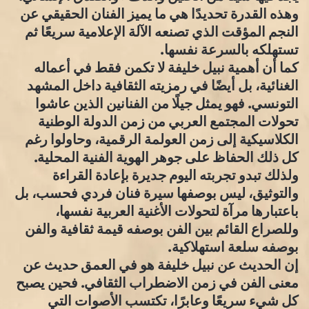
وهذه القدرة تحديدًا هي ما يميز الفنان الحقيقي عن
النجم المؤقت الذي تصنعه الآلة الإعلامية سريعًا ثم
تستهلكه بالسرعة نفسها.
كما أن أهمية نبيل خليفة لا تكمن فقط في أعماله
الغنائية، بل أيضًا في رمزيته الثقافية داخل المشهد
التونسي. فهو يمثل جيلًا من الفنانين الذين عاشوا
تحولات المجتمع العربي من زمن الدولة الوطنية
الكلاسيكية إلى زمن العولمة الرقمية، وحاولوا رغم
كل ذلك الحفاظ على جوهر الهوية الفنية المحلية.
ولذلك تبدو تجربته اليوم جديرة بإعادة القراءة
والتوثيق، ليس بوصفها سيرة فنان فردي فحسب، بل
باعتبارها مرآة لتحولات الأغنية العربية نفسها،
وللصراع القائم بين الفن بوصفه قيمة ثقافية والفن
بوصفه سلعة استهلاكية.
إن الحديث عن نبيل خليفة هو في العمق حديث عن
معنى الفن في زمن الاضطراب الثقافي. فحين يصبح
كل شيء سريعًا وعابرًا، تكتسب الأصوات التي