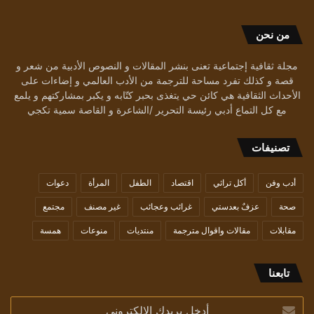
من نحن
مجلة ثقافية إجتماعية تعنى بنشر المقالات و النصوص الأدبية من شعر و
قصة و كذلك تفرد مساحة للترجمة من الأدب العالمي و إضاءات على
الأحداث الثقافية هي كائن حي يتغذى بحبر كتّابه و يكبر بمشاركتهم و يلمع
مع كل التماع أدبي رئيسة التحرير /الشاعرة و القاصة سمية تكجي
تصنيفات
أدب وفن
أكل تراثي
اقتصاد
الطفل
المرأة
دعوات
صحة
عزفٌ بعدستي
غرائب وعجائب
غير مصنف
مجتمع
مقابلات
مقالات واقوال مترجمة
منتديات
منوعات
همسة
تابعنا
أدخل