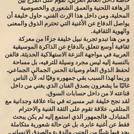
الرهافة اللحنية والعمق الشعوري والخصوصية
المحلية. ومن داخل هذا الإرث الفني، حاول خليفة أن
يواصل الدفاع عن الأغنية التي تحترم الذوق والمعنى
والهوية الثقافية.
و من هنا تبدو تجربة نبيل خليفة جزءًا من معركة
ثقافية أوسع تتعلق بالدفاع عن الذاكرة الموسيقية
العربية في مواجهة النزعة الاستهلاكية الحديثة. فالفن
بالنسبة إليه ليس مجرد وسيلة للترفيه، بل مساحة
لحفظ الذوق العام وصيانة الحس الجمالي الجماعي.
وربما لهذا السبب بقي جمهوره وفيًا له، لأن الناس
غالبًا ما يشعرون بصدق الفنان الذي يغني من داخل
قناعته لا من داخل حسابات السوق.
لقد نجح خليفة عبر مسيرته في بناء علاقة وجدانية مع
المتلقي، علاقة تقوم على الثقة الفنية والاحترام
المتبادل. فالجمهور الذي استمع إليه لم يكن يبحث
فقط عن أغنية عابرة، بل عن حالة شعورية متكاملة
يجد فيها شيئًا من الحنين والدفء والصدق الإنساني.