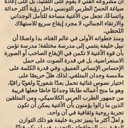
أن مشروعه الفني لا يقوم على التقليد، بل على إعادة
صياغة الحسّ الطربي التونسي داخل رؤية أكثر حداثة
واتساعًا، تجعل من الأغنية مساحة للتأمل الوجداني
والارتقاء الجمالي، لا مجرد إيقاع سريع للاستهلاك
اللحظي.
ومنذ خطواته الأولى في عالم الغناء، بدا واضحًا أن
نبيل خليفة ينتمي إلى مدرسة مختلفة؛ مدرسة تؤمن
بأن قوة الأغنية لا تكمن في الإيقاع الصاخب أو الصورة
الاستعراضية، بل في قدرة الصوت على حمل
الإحساس الإنساني العميق، وفي قدرة الكلمة على
ملامسة وجدان المتلقي. لذلك ظلّ حريصًا على
اختيار نصوص غنائية تحمل بعدًا شعوريًا ولغويًا راقيًا،
وهو ما منح أعماله طابعًا وجدانيًا خاصًا جعلها قريبة
من جمهور الطرب العربي الكلاسيكي، ومن المتلقين
الذين ما زالوا يؤمنون بأن الأغنية يمكن أن تكون
تجربة روحية وثقافية في آن واحد.
و لعلّ أكثر ما يميز تجربة خليفة هو ذلك التوازن
الدقيق بين المحافظة والتجديد. فهو لم يكن فنانًا