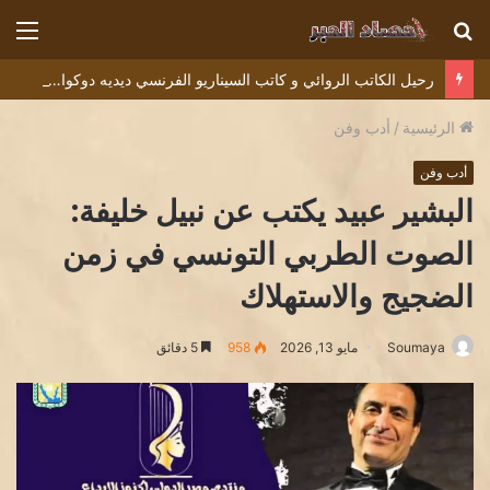
بحث
الق
عن
رحيل الكاتب الروائي و كاتب السيناريو الفرنسي ديديه دوكوان Didier Decoin .
الرئيسية
/
أدب وفن
أدب وفن
البشير عبيد يكتب عن نبيل خليفة:
الصوت الطربي التونسي في زمن
الضجيج والاستهلاك
Soumaya
مايو 13, 2026
958
5 دقائق