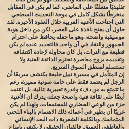
تقليديًا منغلقًا على الماضي، كما لم يكن في المقابل
منخرطًا بشكل كامل في موجة التحديث السطحي
التي اجتاحت الأغنية العربية خلال العقود الأخيرة. لقد
حاول أن يفتح نافذة على العصر، لكن من داخل هوية
موسيقية واضحة، وهو ما جعله يحافظ على احترام
الجمهور والنقاد في آن واحد. فالتجديد عنده لم يكن
قطيعة مع التراث، بل كان محاولة لإعادة اكتشافه
وتقديمه بروح معاصرة تحترم الذائقة الفنية ولا
تستسلم لمنطق السوق السريع.
إن المتأمل في مسيرة نبيل خليفة يكتشف سريعًا أن
الرجل لم يعتمد فقط على خامة صوتية مميزة، رغم
ما تتمتع به من دفء وقدرة تعبيرية عالية، بل اعتمد
أيضًا على ثقافة فنية واضحة جعلته يدرك أن الأغنية
جزء من الوعي الحضاري للمجتمعات. ولهذا لم يكن
غريبًا أن يظهر في أعماله ذلك الاهتمام بالبناء اللحني
المتماسك وبالكلمة الشعرية ذات البعد الإنساني
والعاطفي العميق. فالفنان الحقيقي لا يكتفي بإمتاع