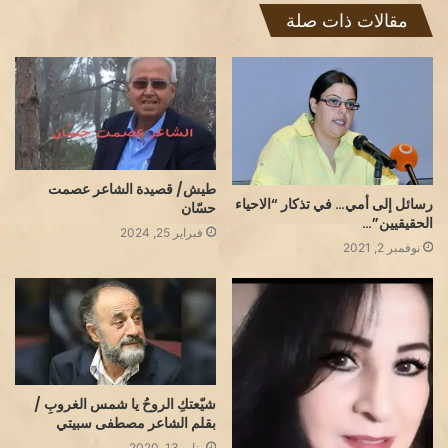
مقالات ذات صلة
طيش/ قصيدة الشاعر عصمت
رسائل إلى أمي… في تذكار “الاحياء
حسّان
الحقيقيين”…
فبراير 25, 2024
نوفمبر 2, 2021
شيّعتكِ الروحُ يا شمس الغروبِ /
بقلم الشاعر مصطفى سبيتي
يناير 13, 2020