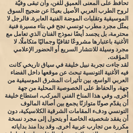
تحافظ على المعنى العميق للفن، وأن تبقى وفيّة
لروح الطرب العربي الأصيل بعيدًا عن ضجيج السوق
الموسيقية وتقلبات الموضة الفنية العابرة. فالرجل لا
يمثّل مجرد مطرب تونسي نجح في بناء مسيرة فنية
محترمة، بل يجسد أيضًا نموذج الفنان الذي تعامل مع
الأغنية باعتبارها مشروعًا ثقافيًا وجماليًا متكاملًا، لا
مجرد وسيلة للانتشار السريع أو الحضور الإعلامي
المؤقت.
لقد جاءت تجربة نبيل خليفة في سياق تاريخي كانت
فيه الأغنية التونسية تبحث عن موقعها داخل الفضاء
العربي الواسع، بين تأثيرات المشرق الموسيقية من
جهة، والحفاظ على الخصوصية المحلية من جهة
أخرى. وفي هذا المناخ الفني المركب، استطاع خليفة
أن يقدّم صوتًا متوازنًا يجمع بين أصالة المالوف
التونسي ودفء المقامات الشرقية الكلاسيكية، دون
أن يفقد شخصيته الخاصة أو يتحول إلى مجرد نسخة
مكررة من تجارب عربية أخرى. وقد بدا منذ بداياته