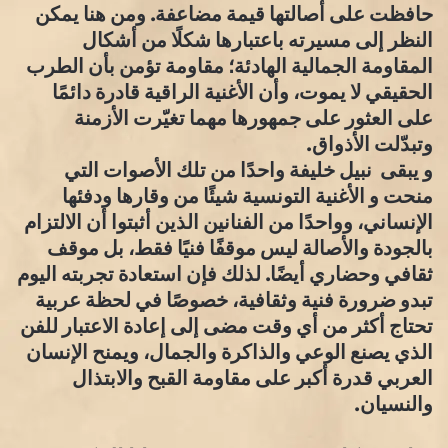
حافظت على أصالتها قيمة مضاعفة. ومن هنا يمكن
النظر إلى مسيرته باعتبارها شكلًا من أشكال
المقاومة الجمالية الهادئة؛ مقاومة تؤمن بأن الطرب
الحقيقي لا يموت، وأن الأغنية الراقية قادرة دائمًا
على العثور على جمهورها مهما تغيّرت الأزمنة
وتبدّلت الأذواق.
و يبقى نبيل خليفة واحدًا من تلك الأصوات التي
منحت و الأغنية التونسية شيئًا من وقارها ودفئها
الإنساني، وواحدًا من الفنانين الذين أثبتوا أن الالتزام
بالجودة والأصالة ليس موقفًا فنيًا فقط، بل موقف
ثقافي وحضاري أيضًا. لذلك فإن استعادة تجربته اليوم
تبدو ضرورة فنية وثقافية، خصوصًا في لحظة عربية
تحتاج أكثر من أي وقت مضى إلى إعادة الاعتبار للفن
الذي يصنع الوعي والذاكرة والجمال، ويمنح الإنسان
العربي قدرة أكبر على مقاومة القبح والابتذال
والنسيان.