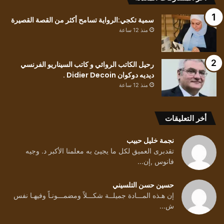
سمية تكجي:الرواية تسامح أكثر من القصة القصيرة
منذ 12 ساعة
رحيل الكاتب الروائي و كاتب السيناريو الفرنسي
ديديه دوكوان Didier Decoin .
منذ 12 ساعة
أخر التعليقات
نجمة خليل حبيب
تقدبرى العميق لكل ما يجيئ به معلمنا الأكبر د. وجيه
فانوس ,إن...
حسين حسن التلسيني
إن هـذه المـــادة جميلــة شكـــلاً ومضمـــونـاً وفيهـا نفس
ش...