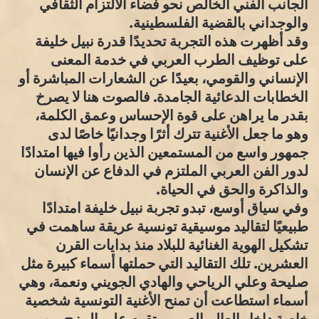
الجانب الفني الخالص نحو فضاء الالتزام الثقافي
والوجداني بالقضية الفلسطينية.
وقد أظهرت هذه التجربة تحديدًا قدرة نبيل خليفة
على توظيف الطرب العربي في خدمة المعنى
الإنساني والقومي، بعيدًا عن الشعارات المباشرة أو
الخطابات الدعائية الجامدة. فالصوت هنا لا يصرخ
بقدر ما يراهن على قوة الإحساس وعمق الكلمة،
وهو ما جعل الأغنية تترك أثرًا وجدانيًا خاصًا لدى
جمهور واسع من المستمعين الذين رأوا فيها امتدادًا
لدور الفن العربي الملتزم في الدفاع عن الإنسان
والذاكرة والحق في الحياة.
وفي سياق أوسع، تبدو تجربة نبيل خليفة امتدادًا
طبيعيًا لتقاليد موسيقية تونسية عريقة ساهمت في
تشكيل الهوية الغنائية للبلاد منذ بدايات القرن
العشرين. تلك التقاليد التي حملتها أسماء كبيرة مثل
صليحة وعلي الرياحي والهادي الجويني ونعمة، وهي
أسماء استطاعت أن تمنح الأغنية التونسية شخصية
خاصة داخل العالم العربي، تقوم على المزج بين