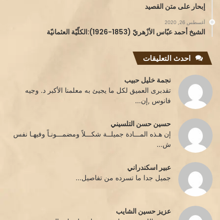
إبحار على متن القصيد
أغسطس 26, 2020
الشيخ أحمد عبّاس الأزْهريّ (1853-1926):الكلّيّة العثمانيّة
احدث التعليقات
نجمة خليل حبيب
تقدبرى العميق لكل ما يجيئ به معلمنا الأكبر د. وجيه
فانوس ,إن...
حسين حسن التلسيني
إن هـذه المـــادة جميلــة شكـــلاً ومضمـــونـاً وفيهـا نفس
ش...
عبير اسكندراني
جميل جدا ما تسرده من تفاصيل...
عزيز حسين الشايب