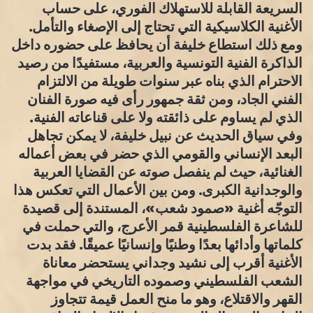
السريعة القابلة للاستهلاك الفوري، على حساب
الأغنية الكلاسيكية التي تحتاج إلى الإصغاء والتأمل.
ومع ذلك استطاع خليفة أن يحافظ على حضوره داخل
الذاكرة الفنية التونسية والعربية، مستفيدًا من رصيد
الاحترام الذي بناه عبر سنوات طويلة من الالتزام
الفني الجاد، ومن ثقة جمهور رأى فيه صورة الفنان
الذي لم يساوم على ذائقته ولا على قناعاته الفنية.
وفي سياق الحديث عن نبيل خليفة، لا يمكن تجاهل
البعد الإنساني والقومي الذي حضر في بعض أعماله
الغنائية، حيث لم ينفصل صوته عن القضايا العربية
والوجدانية الكبرى. ومن بين الأعمال التي تعكس هذا
التوجّه أغنية «صمود شعب»، المستندة إلى قصيدة
للشاعرة الفلسطينية قمر الأعرج، والتي حملت في
كلماتها وأدائها بعدًا وطنيًا وإنسانيًا عميقًا. فقد بدت
الأغنية أقرب إلى نشيد وجداني يستحضر معاناة
الشعب الفلسطيني وصموده التاريخي في مواجهة
القهر والاقتلاع، وهو ما منح العمل قيمة تتجاوز