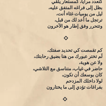
كتعدد مرايا، كمستعار يلقي
بظل إلى فراغه المتفق عليه،
ليل من يوميات غثاء أنت،
ترتجل ما أعد لك من قبل،
وتتحرر وفق إطار هو الآخرون
◇
كم تقمصت كي تحديد صفتك،
لَم تختر عبورك من هنا بضيق رحابتك،
ولا عن هوية،
حاضر في غياب، متناسق مع التلاشي،
كان بوسعك أن تكون،
لولا داخلك المزدحم
بفراغات تؤدي إلى ما يختارون
◇