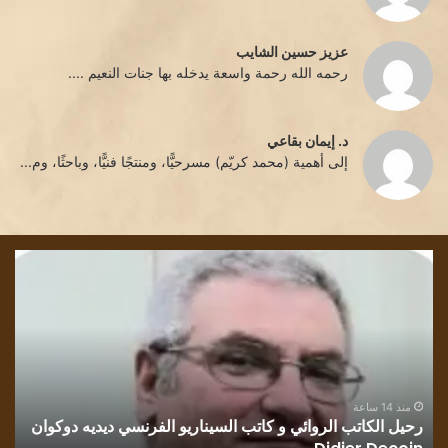
عزيز حسين الشايب
رحمه الله رحمة واسعة يدخله بها جنات النعيم ....
د. إيمان بقاعي
إلى أهمية (محمد كريّم) مسرحيًّا، ومنتجًا فنيًّا، وباحثًا، وم...
رحيل
قرا
الكاتب
في
الروائي
روا
و
رسا
كاتب
بلو
السيناريو
وطن
الفرنسي
للك
ديديه
الف
منذ 14 ساعة
رحيل الكاتب الروائي و كاتب السيناريو الفرنسي ديديه دوكوان
ق
دوكوان
مح