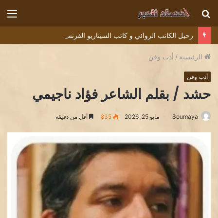
بحث
الق
عن
رحيل الكاتب الروائي و كاتب السيناريو الفرنسي ديديه دوكوان Didier Decoin .
الرئيسية
/
أدب وفن
أدب وفن
حشد / بقلم الشاعر فؤاد ناجيمي
Soumaya
مايو 25, 2026
835
أقل من دقيقة