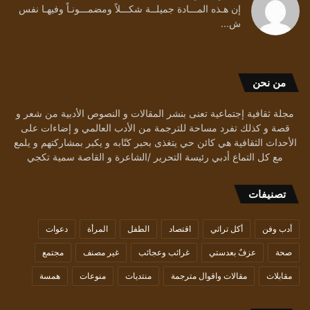
إن هـذه المـــادة جميلــة شكـــلاً ومضمـــونـاً وفيهـا نفس
ش...
من نحن
مجلة ثقافية إجتماعية تعنى بنشر المقالات و النصوص الأدبية من شعر و
قصة و كذلك تفرد مساحة للترجمة من الأدب العالمي و إضاءات على
الأحداث الثقافية هي كائن حي يتغذى بحبر كتّابه و يكبر بمشاركتهم و يلمع
مع كل التماع أدبي رئيسة التحرير /الشاعرة و القاصة سمية تكجي
تصنيفات
أدب وفن
أكل تراثي
اقتصاد
الطفل
المرأة
دعوات
صحة
عزفٌ بعدستي
غرائب وعجائب
غير مصنف
مجتمع
مقابلات
مقالات واقوال مترجمة
منتديات
منوعات
همسة