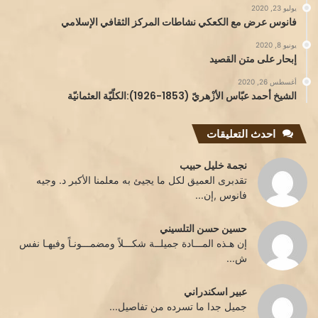
يوليو 23, 2020
فانوس عرض مع الكعكي نشاطات المركز الثقافي الإسلامي
يونيو 8, 2020
إبحار على متن القصيد
أغسطس 26, 2020
الشيخ أحمد عبّاس الأزْهريّ (1853-1926):الكلّيّة العثمانيّة
احدث التعليقات
نجمة خليل حبيب
تقدبرى العميق لكل ما يجيئ به معلمنا الأكبر د. وجيه
فانوس ,إن...
حسين حسن التلسيني
إن هـذه المـــادة جميلــة شكـــلاً ومضمـــونـاً وفيهـا نفس
ش...
عبير اسكندراني
جميل جدا ما تسرده من تفاصيل...