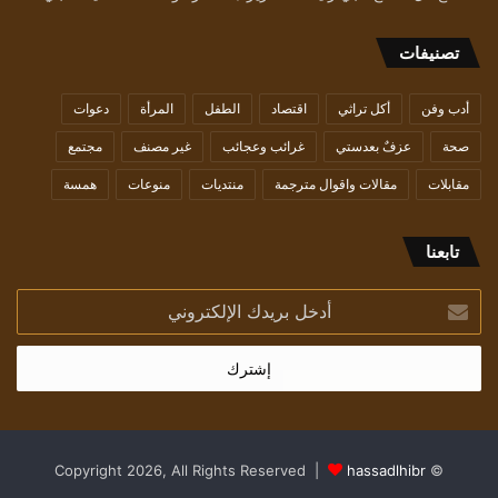
تصنيفات
أدب وفن
أكل تراثي
اقتصاد
الطفل
المرأة
دعوات
صحة
عزفٌ بعدستي
غرائب وعجائب
غير مصنف
مجتمع
مقابلات
مقالات واقوال مترجمة
منتديات
منوعات
همسة
تابعنا
أدخل
بريدك
الإلكتروني
hassadlhibr
© Copyright 2026, All Rights Reserved |