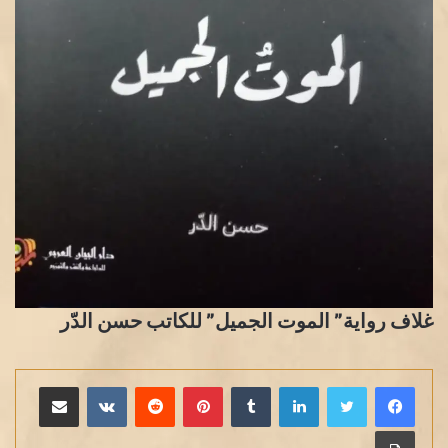
غلاف رواية” الموت الجميل” للكاتب حسن الدّر
لينكدإن
بينتيريست
مشاركة عبر البريد
طباعة