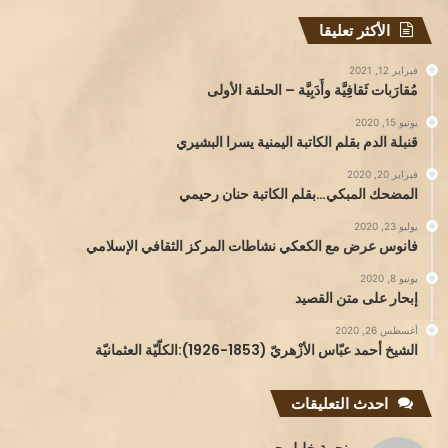
الأكثر تعليقا
فبراير 12, 2021
مُقارَبات ثَقافِيَّة وأَدَبِيَّة – الحلقة الأولى
يونيو 15, 2020
قنبلة الدم بقلم الكاتبة اليمنية يسرا البشيري
فبراير 20, 2020
المضحك المبكي…بقلم الكاتبة حنان رحيمي
يوليو 23, 2020
فانوس عرض مع الكعكي نشاطات المركز الثقافي الإسلامي
يونيو 8, 2020
إبحار على متن القصيد
أغسطس 26, 2020
الشيخ أحمد عبّاس الأزْهريّ (1853-1926):الكلّيّة العثمانيّة
احدث التعليقات
نجمة خليل حبيب