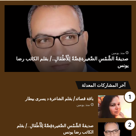
صديقةُ
كي
الشَّمْسِ
للعا
الصَّغيرةقِصَّةٌ
أن
لِلْأَطْفَالِ../
يلت
بقلم
للظ
الكاتب
بقل
رضا
الش
يونس
ندى
منذ يومين
صديقةُ الشَّمْسِ الصَّغيرةقِصَّةٌ لِلْأَطْفَالِ../ بقلم الكاتب رضا
الح
يونس
ك
آخر المشاركات المعدلة
باقة قصائد/ بقلم الشاعرة د يسرى بيطار
منذ يومين
صديقةُ الشَّمْسِ الصَّغيرةقِصَّةٌ لِلْأَطْفَالِ../ بقلم
الكاتب رضا يونس