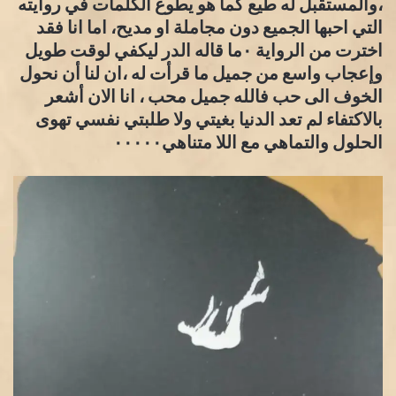
،والمستقبل له طيع كما هو يطوع الكلمات في روايته
التي احبها الجميع دون مجاملة او مديح، اما انا فقد
اخترت من الرواية ٠ما قاله الدر ليكفي لوقت طويل
وإعجاب واسع من جميل ما قرأت له ،ان لنا أن نحول
الخوف الى حب فالله جميل محب ، انا الان أشعر
بالاكتفاء لم تعد الدنيا بغيتي ولا طلبتي نفسي تهوى
الحلول والتماهي مع اللا متناهي٠٠٠٠٠