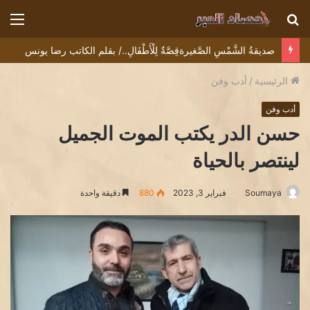
بحث
الق
عن
صديقةُ الشَّمْسِ الصَّغيرةقِصَّةٌ لِلْأَطْفَالِ../ بقلم الكاتب رضا يونس
الرئيسية
/
أدب وفن
أدب وفن
حسن الدر يكتب الموت الجميل
لينتصر بالحياة
Soumaya
فبراير 3, 2023
880
دقيقة واحدة