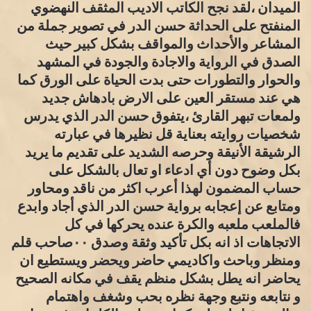
الميدان ،لقد نجح الكاتب الاديب المثقف النهضوي
المنفتح على الحداثة حسن الدر في تصوير جملة من
المشاعر والأحداث والمواقف بشكل كبير حيث
الصدق في الرواية والاجادة والجودة في المشهد
والحوار والتطورات حتى بدت الحياة على الورق كما
هي عند مستقر العين على الارض بادهاش جديد
ولمعات تبهر القارئ ،يتفوق حسن الدر الذي يدرس
شخصيات روايته بعناية قل نظيرها في عبارته
الرشيقة الأنيقة وحرصه الشديد على تقديم ما يريد
بكل وضوح دون أي ادعاء او تعال بالشكل على
حساب المضمون لهذا أعرب اكثر من ناقد ومحاور
ومتابع عن إعجابه برواية حسن الدر الذي أجاد وابدع
فالملعب ملعبه والكرة عنده يحركها في كل
الاتجاهات اذ انه بكل تأكيد وثقة وصدق ٠٠صاحب قلم
ومنظر وباحث واكاديمي حاضر ويحضر ويستطيع ان
يحاضر انه يطل بشكل منظم يقف في مكانه الصحيح
و نتابعه ونتبع وجهة نظره بحب وشغف واهتمام