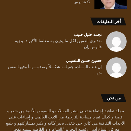
منذ يومين
أخر التعليقات
نجمة خليل حبيب
تقدبرى العميق لكل ما يجيئ به معلمنا الأكبر د. وجيه
فانوس ,إن...
حسين حسن التلسيني
إن هـذه المـــادة جميلــة شكـــلاً ومضمـــونـاً وفيهـا نفس
ش...
من نحن
مجلة ثقافية إجتماعية تعنى بنشر المقالات و النصوص الأدبية من شعر و
قصة و كذلك تفرد مساحة للترجمة من الأدب العالمي و إضاءات على
الأحداث الثقافية هي كائن حي يتغذى بحبر كتّابه و يكبر بمشاركتهم و يلمع
مع كل التماع أدبي رئيسة التحرير /الشاعرة و القاصة سمية تكجي