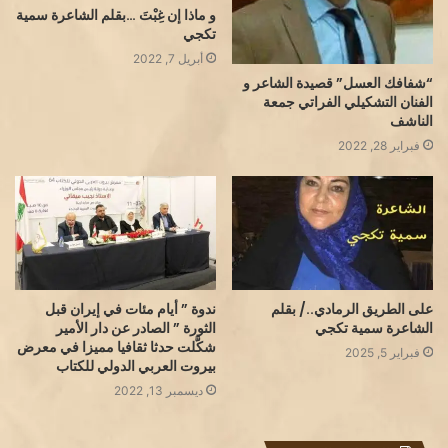
و ماذا إن غِبْتَ …بقلم الشاعرة سمية
تكجي
أبريل 7, 2022
“شفافك العسل” قصيدة الشاعر و
الفنان التشكيلي الفراتي جمعة
الناشف
فبراير 28, 2022
على الطريق الرمادي../ بقلم
ندوة ” أيام مئات في إيران قبل
الشاعرة سمية تكجي
الثورة ” الصادر عن دار الأمير
شكَّلت حدثا ثقافيا مميزا في معرض
فبراير 5, 2025
بيروت العربي الدولي للكتاب
ديسمبر 13, 2022