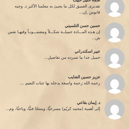
تقدبرى العميق لكل ما يجيئ به معلمنا الأكبر د. وجيه
فانوس ,إن...
حسين حسن التلسيني
إن هـذه المـــادة جميلــة شكـــلاً ومضمـــونـاً وفيهـا نفس
ش...
عبير اسكندراني
جميل جدا ما تسرده من تفاصيل...
عزيز حسين الشايب
رحمه الله رحمة واسعة يدخله بها جنات النعيم ....
د. إيمان بقاعي
إلى أهمية (محمد كريّم) مسرحيًّا، ومنتجًا فنيًّا، وباحثًا، وم...