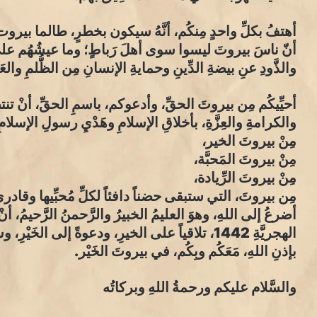
أهتفُ بكلِّ واحدٍ مِنكُم، أنَّهُ سيكون بخطرٍ، طالما بيرو
أنّ ناسَ بيروتَ ليسوا سوى أهلَ رَباطٍ؛ وما عيشُهُم على ساح
والذَّودِ عنِ بيضةِ الدِّينِ وحمايةِ الإنسانِ مِن الظُّلمِ وال
أحيِّيكُم مِن بيروتَ الحقِّ، وأدعوكم، باسمِ الحقِّ، أنْ
والكرامةِ والعِزَّةِ، بأخلاقِ الإسلامِ وهَدْيِ رسولِ الإسلامِ
مِنْ بيروتَ الخير،
مِنْ بيروتَ المَحبَّة،
مِنْ بيروتَ الرِّيادة،
مِن بيروتَ، التي ستبقى حضناً دافئاً لكلِّ مُحبِّيها وقاد
أضرعُ إلى اللهِ، وهوَ العليمُ الخبيرُ والرَّحمنُ الرَّحيمُ، أنْ
الهجريَّةِ 1442، تلاقياً على الخيرِ، ودعوةً إلى الخَيْ
بإذنِ اللهِ، مَعَكُم وبِكُم، في بيروتَ الخَيْر.
والسَّلام عليكم ورحمةُ اللهِ وبركاتُه