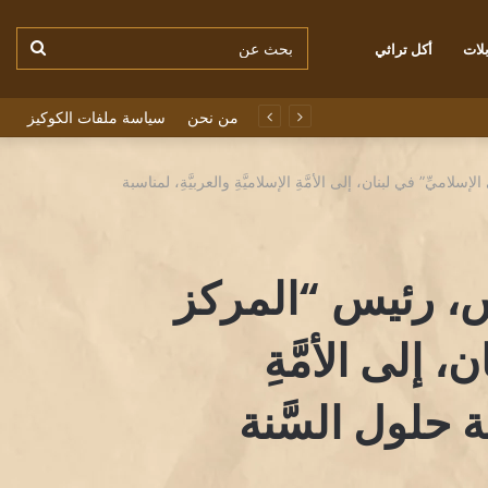
بحث
لات
أكل تراثي
من نحن
سياسة ملفات الكوكيز
عن
لاميِّ” في لبنان، إلى الأمَّةِ الإسلاميَّةِ والعربيَّةِ، لمناسبة
س، رئيس “المركز
ن، إلى الأمَّةِ
سبة حلول السَّنة