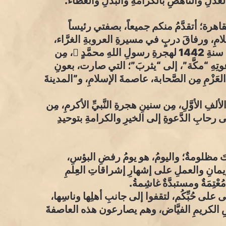
العَدلِ والنَّاهضِ بالكرامةِ والبذلِ والعطاء.
قاهرة؛ أتقدَّمُ منكم جميعاً، بصفتي رئيساً
لامِ، ورفاقَ دربٍ في مسيرةِ العروبةِ الغرَّاء،
بأطيبِ التَّهاني لمناسبةِ حلولِ السَّنةِ الهجريَّةِ الجديدةِ، سنةِ 1442 لهجرةِ رسولِ اللهِ محمَّدٍ ، مِن
تِهِ “مكَّة”، إلى “يثربَ”؛ التي صارت، بعونِ
العَزْمِ مِن الصَّحابة، عاصمةَ الإسلامِ، و”المدينةَ
الألفِ الأوَّلِ، مِن سنينِ هجرةِ النَّبيِّ الأكرمِ، مِن
ى رحابِ الدَّعوةِ إلى الخيرِ والكرامةِ بتوحيدِ
روتَ مظلومةٌ؛ واليومُ، هو يومُ رفضِ البؤسِ،
إيمانِ والعملِ على إشهارِ إشراقاتِ العِلمِ
ْتِمَةٌ ومستبدَّةٌ غاشِمةُ.
قى على حُبِّكُم، لتقفوا إلى جانبِ أهلِها وناسِها،
يشِ الكريمِ الفيَّاض، وهم يصارعون هذه العاصفةَ