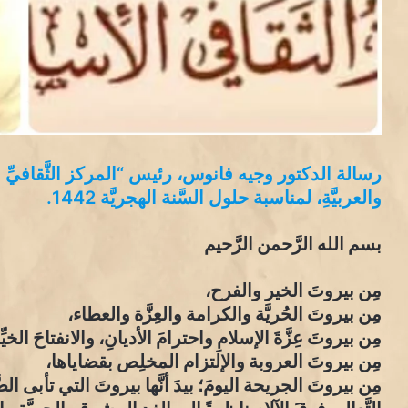
رسالة الدكتور وجيه فانوس، رئيس “المركز الثَّقافيِّ الإسل
والعربيَّةِ، لمناسبة حلول السَّنة الهجريَّة 1442.
بسم الله الرَّحمن الرَّحيم
مِن بيروتَ الخير والفرح،
مِن بيروتَ الحُريَّة والكرامة والعِزَّة والعطاء،
مِن بيروتَ عِزَّةَ الإسلامِ واحترامَ الأديانِ، والانفتاحَ الخي
مِن بيروتَ العروبة والإلتزام المخلِص بقضاياها،
مِن بيروتَ الجريحة اليومَ؛ بيدَ أنَّها بيروتَ التي تأبى ا