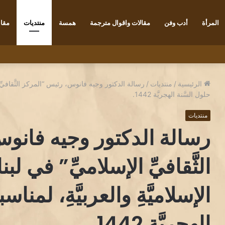
المرأة
أدب وفن
مقالات واقوال مترجمة
همسة
منتديات
مقاب
رنسي ديديه دوكوان Didier Decoin .
الرئيسية
/
منتديات
/
رسالة الدكتور وجيه فانوس، رئيس “المركز الثَّقافيِّ الإس
حلول السَّنة الهجريَّة 1442.
منتديات
رسالة الدكتور وجيه فانو
الثَّقافيِّ الإسلاميِّ” في لبنا
الإسلاميَّةِ والعربيَّةِ، لمنا
الهجريَّة 1442.