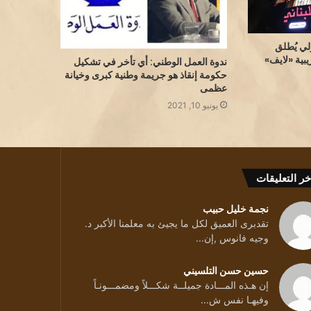
لي يُطلق
بية «لايف»
ندوة العمل الوطني: أي تأخر في تشكيل
حكومة إنقاذ هو جريمة وطنية كبرى وخيانة
عظمى
يونيو 10, 2021
خر التعليقات
ة
نجمة خليل حبيب
تقدبرى العميق لكل ما يجيئ به معلمنا الأكبر د.
وجيه فانوس ,إن...
حسين حسن التلسيني
إن هـذه المـــادة جميلــة شكـــلاً ومضمـــونـاً
جي:الرواية تسامح أكثر من القصة
وفيهـا نفس ش...