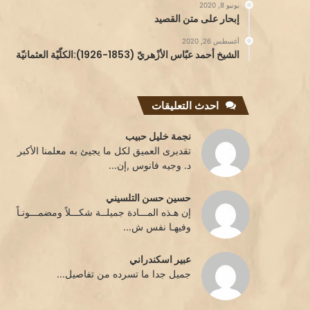
يونيو 8, 2020
إبحار على متن القصيد
أغسطس 26, 2020
الشيخ أحمد عبّاس الأزْهريّ (1853-1926):الكلّيّة العثمانيّة
احدث التعليقات
نجمة خليل حبيب
تقدبرى العميق لكل ما يجيئ به معلمنا الأكبر
د. وجيه فانوس ,إن...
حسين حسن التلسيني
إن هـذه المـــادة جميلــة شكـــلاً ومضمـــونـاً
وفيهـا نفس ش...
عبير اسكندراني
جميل جدا ما تسرده من تفاصيل...