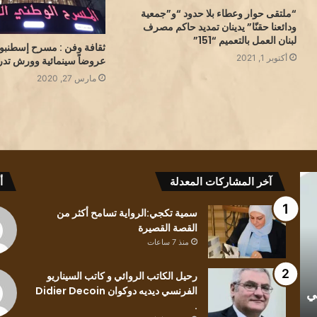
“ملتقى حوار وعطاء بلا حدود “و”جمعية
ودائعنا حقنّا” يدينان تمديد حاكم مصرف
لبنان العمل بالتعميم “151”
ثقافة وفن : مسرح إسطنبو
أكتوبر 1, 2021
عروضاً سينمائية وورش تدري
مارس 27, 2020
قراءة
سمية
آخر المشاركات المعدلة
أ
في
تكجي:الرواي
رواية
تسامح
سمية تكجي:الرواية تسامح أكثر من
رسائل
أكثر
القصة القصيرة
بلون
من
منذ 7 ساعات
وطن..
القصة
للكاتب
القصيرة
رحيل الكاتب الروائي و كاتب السيناريو
منذ 7 ساعات
منذ 7 ساعات
الفلسطيني
الفرنسي ديديه دوكوان Didier Decoin
ي
قراءة في رواية رسائل بلون وطن.. للكاتب
سمية تك
محمد
.
الفلسطيني محمد حسين..
القصيرة
حسين..