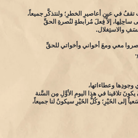
ت تقفُ في عينِ أعاصيرِ الخطرِ؛ ولنتذكَّر جميعاً،
ِلِها، إلاَّ فِعلَ مُرابطةٍ لنُصرةِ الحقِّ
عَسَفِ والاستِغلال.
 تنتصروا معي ومعَ أخواني وأخواتي للحقِّ
.
ري وجودِها وعطاءاتها،
 يكونَ تلاقينا في هذا اليومِ الأوَّلِ مِن السَّنة
رِ، وسَعياً إلى الخَيْرِ؛ وكُلُّ الخَيْرِ سيكونُ لنا جميعاً،