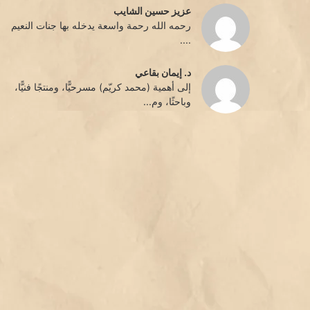
عزيز حسين الشايب
رحمه الله رحمة واسعة يدخله بها جنات النعيم
....
د. إيمان بقاعي
إلى أهمية (محمد كريّم) مسرحيًّا، ومنتجًا فنيًّا،
وباحثًا، وم...