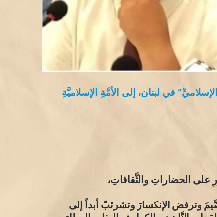
اميِّ” في لبنان، إلى الأمَّةِ الإسلاميَّةِ
ِّرِ على الحضاراتِ والثَّقافاتِ،
لضَّيمَ وترفض الإنكسارَ وتشرئبّ أبداً إلى