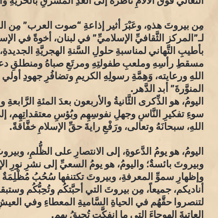
التَّعالي فوقَ الآلامِ ناظرةً إلى الغدِ المشرقِ بالحريَّةِ و
مِن بيروتَ هذهِ، وعَبْرَ أثير إذاعةِ “صوت العرب” مِن ال
لـ”المركز الثَّقافيِّ الإسلاميِّ” في لبنان، أخوةً في الإس
مسقطِ رأسِهِ وملعبِ طفولتِهِ ومرتَعِ صباهُ ومنطلقِ دعو
اللهِ ورعايته، وَهِمَّةِ رسولِهِ الكريمِ وتضافُرِ جهودِ أولي 
المنوَّرةَ” أبد الدَّهر.
اليومُ، هو الذِّكرى الثَّانيةُ والأربعون بعدَ المئةِ الرَّابعةِ و
سوءِ تفكيرِ النَّاسِ وجهلِ نفوسِهِم وبُؤسِ معتقداتِهِم، إل
اللهِ، سبحانَهُ وتعالى، ورَفْعِ رايةَ حقِّ الإسلامِ خفَّاقةً.
اليومُ، هو يومُ الدَّعوةِ، إلى الانتصارِ على الظُّلمِ، وبي
وبيروتَ بائسةٌ؛ واليومُ، هو يومُ السعيِّ إلى نشرِ نورِ ال
وإظهارِ سموِّ المعرفةِ، وبيروتَ تكتنفها سُحُبُ مُظْلِمَةٌ مُع
أناديكم، جميعاً، مِن بيروتَ التي أحبَّتكُم وتُحِبُّكُم وستب
لتنصروا حقَّهُم في الحياةِ السَّاميةِ المعطاءِ وفي الع
العاتيةَ الهوجاءَ التي ما انفكَّت تُحِيقُ بهم.