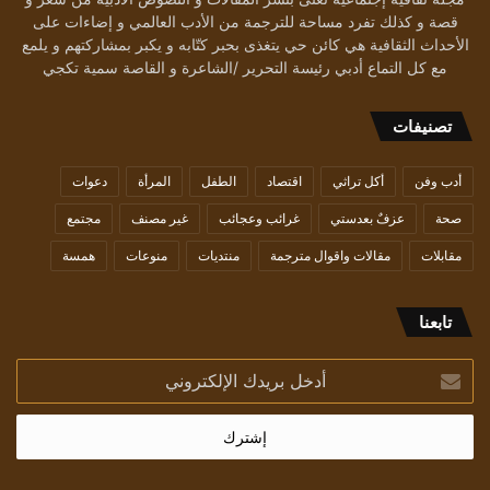
قصة و كذلك تفرد مساحة للترجمة من الأدب العالمي و إضاءات على
الأحداث الثقافية هي كائن حي يتغذى بحبر كتّابه و يكبر بمشاركتهم و يلمع
مع كل التماع أدبي رئيسة التحرير /الشاعرة و القاصة سمية تكجي
تصنيفات
أدب وفن
أكل تراثي
اقتصاد
الطفل
المرأة
دعوات
صحة
عزفٌ بعدستي
غرائب وعجائب
غير مصنف
مجتمع
مقابلات
مقالات واقوال مترجمة
منتديات
منوعات
همسة
تابعنا
أدخل
بريدك
الإلكتروني