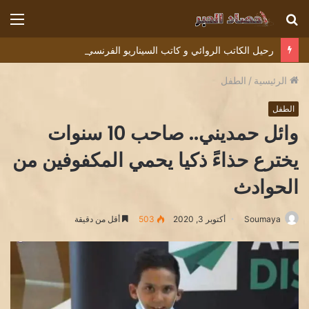
بحث
الق
عن
رحيل الكاتب الروائي و كاتب السيناريو الفرنسي ديديه دوكوان Didier Decoin .
الرئيسية
/
الطفل
الطفل
وائل حمديني.. صاحب 10 سنوات
يخترع حذاءً ذكيا يحمي المكفوفين من
الحوادث
Soumaya
أكتوبر 3, 2020
503
أقل من دقيقة