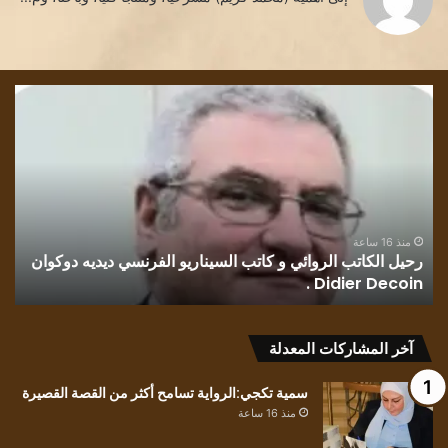
رحيل
قرا
الكاتب
في
الروائي
روا
و
رسا
كاتب
بلو
السيناريو
وطن
الفرنسي
للك
ديديه
الف
منذ 16 ساعة
رحيل الكاتب الروائي و كاتب السيناريو الفرنسي ديديه دوكوان
ق
دوكوان
مح
Didier Decoin .
ح
Didier
حسي
Decoin
.
آخر المشاركات المعدلة
سمية تكجي:الرواية تسامح أكثر من القصة القصيرة
منذ 16 ساعة