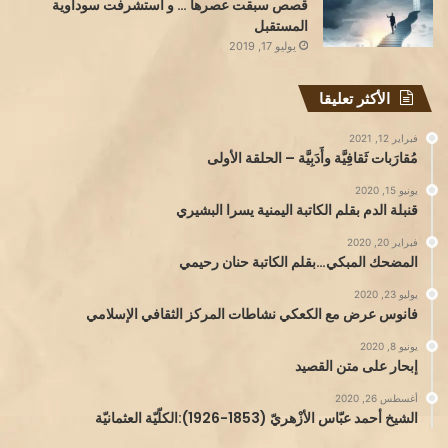
قصص سبقت عصرها … و استشرفت سوداوية
المستقبل
يوليو 17, 2019
الأكثر تعليقا
فبراير 12, 2021
مُقارَبات ثَقافِيَّة وأَدَبِيَّة – الحلقة الأولى
يونيو 15, 2020
قنبلة الدم بقلم الكاتبة اليمنية يسرا البشيري
فبراير 20, 2020
المضحك المبكي…بقلم الكاتبة حنان رحيمي
يوليو 23, 2020
فانوس عرض مع الكعكي نشاطات المركز الثقافي الإسلامي
يونيو 8, 2020
إبحار على متن القصيد
أغسطس 26, 2020
الشيخ أحمد عبّاس الأزْهريّ (1853-1926):الكلّيّة العثمانيّة