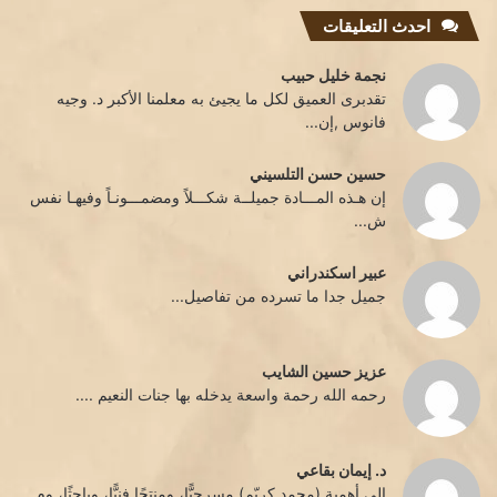
احدث التعليقات
نجمة خليل حبيب
تقدبرى العميق لكل ما يجيئ به معلمنا الأكبر د. وجيه
فانوس ,إن...
حسين حسن التلسيني
إن هـذه المـــادة جميلــة شكـــلاً ومضمـــونـاً وفيهـا نفس
ش...
عبير اسكندراني
جميل جدا ما تسرده من تفاصيل...
عزيز حسين الشايب
رحمه الله رحمة واسعة يدخله بها جنات النعيم ....
د. إيمان بقاعي
إلى أهمية (محمد كريّم) مسرحيًّا، ومنتجًا فنيًّا، وباحثًا، وم...