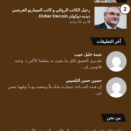
رحيل الكاتب الروائي و كاتب السيناريو الفرنسي
ديديه دوكوان Didier Decoin .
منذ 16 ساعة
أخر التعليقات
نجمة خليل حبيب
تقدبرى العميق لكل ما يجيئ به معلمنا الأكبر د. وجيه
فانوس ,إن...
حسين حسن التلسيني
إن هـذه المـــادة جميلــة شكـــلاً ومضمـــونـاً وفيهـا نفس
ش...
من نحن
مجلة ثقافية إجتماعية تعنى بنشر المقالات و النصوص الأدبية من شعر و