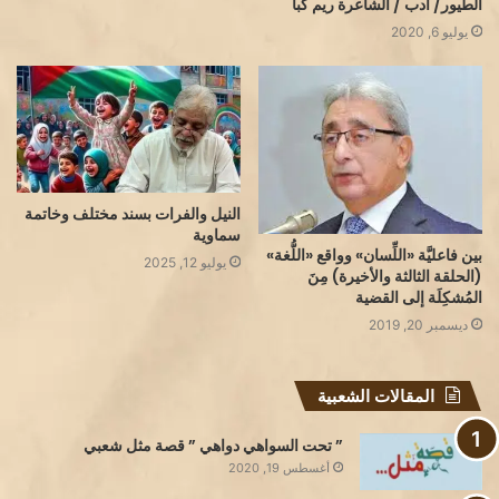
الطيور/ أدب / الشاعرة ريم كبا
يوليو 6, 2020
النيل والفرات بسند مختلف وخاتمة
سماوية
بين فاعليَّة «اللِّسان» وواقع «اللُّغة»
يوليو 12, 2025
(الحلقة الثالثة والأخيرة) مِنَ
المُشكِلَة إلى القضية
ديسمبر 20, 2019
المقالات الشعبية
” تحت السواهي دواهي ” قصة مثل شعبي
أغسطس 19, 2020