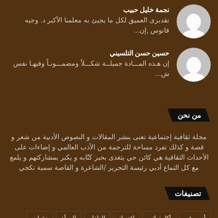
نجمة خليل حبيب
تقدبرى العميق لكل ما يجيئ به معلمنا الأكبر د. وجيه
فانوس ,إن...
حسين حسن التلسيني
إن هـذه المـــادة جميلــة شكـــلاً ومضمـــونـاً وفيهـا نفس
ش...
من نحن
مجلة ثقافية إجتماعية تعنى بنشر المقالات و النصوص الأدبية من شعر و
قصة و كذلك تفرد مساحة للترجمة من الأدب العالمي و إضاءات على
الأحداث الثقافية هي كائن حي يتغذى بحبر كتّابه و يكبر بمشاركتهم و يلمع
مع كل التماع أدبي رئيسة التحرير /الشاعرة و القاصة سمية تكجي
تصنيفات
أدب وفن
أكل تراثي
اقتصاد
الطفل
المرأة
دعوات