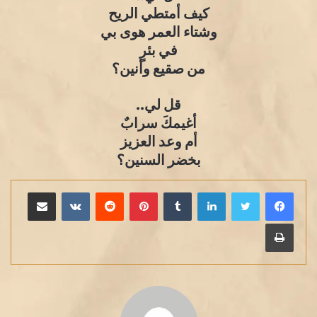
كيف أمتطي الريح
وشتاء العمر هوى بي
في بئرٍ
من صقيع وأنين؟
قل لي..
أغيمكَ سرابٌ
أم وعد العزيز
بخضر السنين؟
لينكدإن
بينتيريست
مشاركة عبر البريد
طباعة