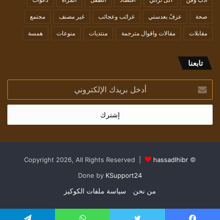
صحة
عزفٌ بعدستي
غرائب وعجائب
غير مصنف
مجتمع
مقابلات
مقالات واقوال مترجمة
منتديات
منوعات
همسة
تابعنا
أدخل
بريدك
الإلكتروني
hassadlhibr
© Copyright 2026, All Rights Reserved |
Done by
KSupport24
من نحن
سياسة ملفات الكوكيز