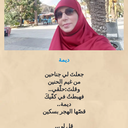
ديمة
جعلتَ لي جناحين
من غيم الحنين
وقلتَ:حلّقي..
فهبطتُ في كفّيكَ
ديمة..
قصّها الهجر بسكين
قل لي..