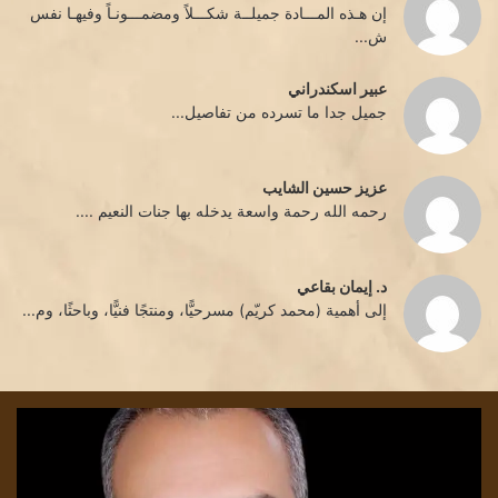
إن هـذه المـــادة جميلــة شكـــلاً ومضمـــونـاً وفيهـا نفس
ش...
عبير اسكندراني
جميل جدا ما تسرده من تفاصيل...
عزيز حسين الشايب
رحمه الله رحمة واسعة يدخله بها جنات النعيم ....
د. إيمان بقاعي
إلى أهمية (محمد كريّم) مسرحيًّا، ومنتجًا فنيًّا، وباحثًا، وم...
صديقةُ
كي
الشَّمْسِ
للعا
الصَّغيرةقِصَّةٌ
أن
لِلْأَطْفَالِ../
يلت