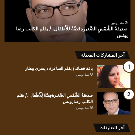
بقلم
للظ
الكاتب
بقل
رضا
الش
يونس
ندى
منذ يومين
صديقةُ الشَّمْسِ الصَّغيرةقِصَّةٌ لِلْأَطْفَالِ../ بقلم الكاتب رضا
الح
يونس
ك
آخر المشاركات المعدلة
باقة قصائد/ بقلم الشاعرة د يسرى بيطار
منذ يومين
صديقةُ الشَّمْسِ الصَّغيرةقِصَّةٌ لِلْأَطْفَالِ../ بقلم
الكاتب رضا يونس
منذ يومين
أخر التعليقات