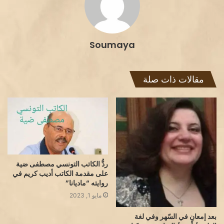
Soumaya
مقالات ذات صلة
ردُّ الكاتب التونسي مصطفى ضية
على مقدمة الكاتب أديب كريم في
روايته “ماديانا”
مايو 1, 2023
بعد إمعانِِ في السّهر وفي لغة