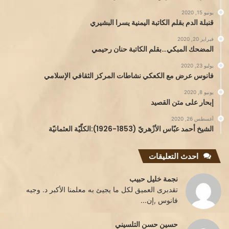
يونيو 15, 2020
قنبلة الدم بقلم الكاتبة اليمنية يسرا البشيري
فبراير 20, 2020
المضحك المبكي…بقلم الكاتبة حنان رحيمي
يوليو 23, 2020
فانوس عرض مع الكعكي نشاطات المركز الثقافي الإسلامي
يونيو 8, 2020
إبحار على متن القصيد
أغسطس 26, 2020
الشيخ أحمد عبّاس الأزْهريّ (1853-1926):الكلّيّة العثمانيّة
احدث التعليقات
نجمة خليل حبيب
تقدبرى العميق لكل ما يجيئ به معلمنا الأكبر د. وجيه
فانوس ,إن...
حسين حسن التلسيني