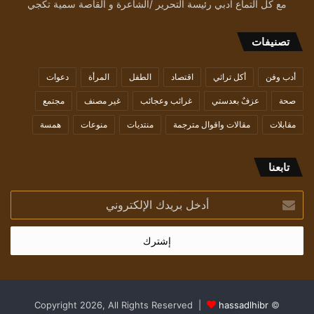
مع كل التماع أدبي رئيسة التحرير /الشاعرة و القاصة سمية تكجي
تصنيفات
أدب وفن
أكل تراثي
اقتصاد
الطفل
المرأة
دعوات
صحة
عزفٌ بعدستي
غرائب وعجائب
غير مصنف
مجتمع
مقابلات
مقالات واقوال مترجمة
منتديات
منوعات
همسة
تابعنا
أدخل
بريدك
الإلكتروني
hassadlhibr
© Copyright 2026, All Rights Reserved |