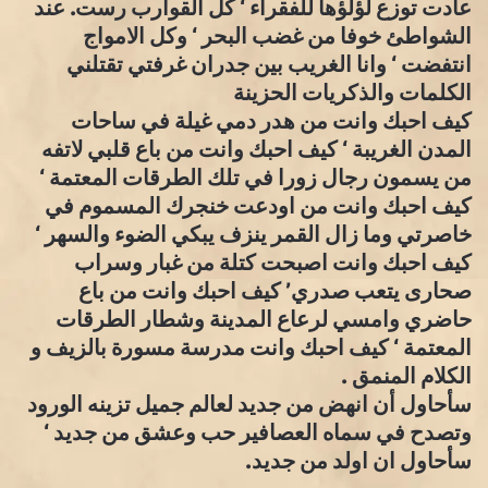
عادت توزع لؤلؤها للفقراء ‘ كل القوارب رست. عند
الشواطئ خوفا من غضب البحر ‘ وكل الامواج
انتفضت ‘ وانا الغريب بين جدران غرفتي تقتلني
الكلمات والذكريات الحزينة
كيف احبك وانت من هدر دمي غيلة في ساحات
المدن الغريبة ‘ كيف احبك وانت من باع قلبي لاتفه
من يسمون رجال زورا في تلك الطرقات المعتمة ‘
كيف احبك وانت من اودعت خنجرك المسموم في
خاصرتي وما زال القمر ينزف يبكي الضوء والسهر ‘
كيف احبك وانت اصبحت كتلة من غبار وسراب
صحارى يتعب صدري’ كيف احبك وانت من باع
حاضري وامسي لرعاع المدينة وشطار الطرقات
المعتمة ‘ كيف احبك وانت مدرسة مسورة بالزيف و
الكلام المنمق .
سأحاول أن انهض من جديد لعالم جميل تزينه الورود
وتصدح في سماه العصافير حب وعشق من جديد ‘
سأحاول ان اولد من جديد.