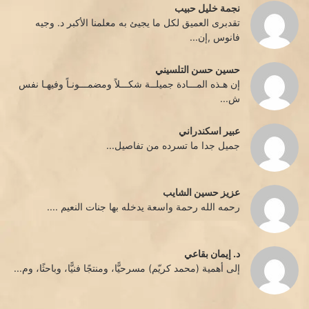
نجمة خليل حبيب
تقدبرى العميق لكل ما يجيئ به معلمنا الأكبر د. وجيه
فانوس ,إن...
حسين حسن التلسيني
إن هـذه المـــادة جميلــة شكـــلاً ومضمـــونـاً وفيهـا نفس
ش...
عبير اسكندراني
جميل جدا ما تسرده من تفاصيل...
عزيز حسين الشايب
رحمه الله رحمة واسعة يدخله بها جنات النعيم ....
د. إيمان بقاعي
إلى أهمية (محمد كريّم) مسرحيًّا، ومنتجًا فنيًّا، وباحثًا، وم...