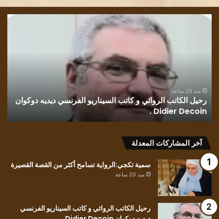
رحيل
قرا
الكاتب
في
الروائي
روا
و
رسا
كاتب
بلو
السيناريو
وطن
الفرنسي
للك
ديديه
الف
منذ 20 ساعة
رحيل الكاتب الروائي و كاتب السيناريو الفرنسي ديديه دوكوان
ق
دوكوان
مح
Didier Decoin .
ح
Didier
حسي
Decoin
.
آخر المشاركات المعدلة
سمية تكجي:الرواية تسامح أكثر من القصة القصيرة
منذ 20 ساعة
رحيل الكاتب الروائي و كاتب السيناريو الفرنسي
ديديه دوكوان Didier Decoin .