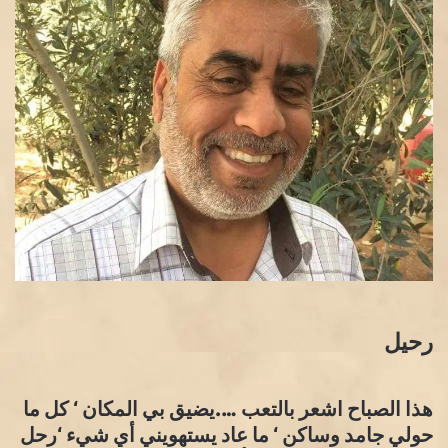
رحيل
هذا الصباح اشعر بالتعب ….يضيق بي المكان ‘ كل ما
حولي جامد وساكن ‘ ما عاد يستهويني أي شيء ‘رحل