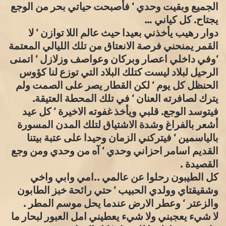
الجميع وبقيت وحدي ‘ فأصبحت حياتي بحر من الوجع
يجتاح. كل كياني …
دوار رهيب يأخذني بعيدا حيث عالم اللا توازن ‘ لا
القمر يمنحني فرصة الانعتاق من تلك الليالي المعتمة
‘وفي داخلي اعصار وبركان وعواصف وزلازل ‘ اتمنى
الرحيل لبلاد ليست كتلك البلاد التي توزع لنا كؤوس
الحنظل كل يوم ‘ لكن القطار يصر على الصمت ولم
يترك لصافرته العنان ‘ في تلك المحطة العتيقة.
فيتوسد الوجع. قلبي ويأخذ غفوته الاخيرة ‘ كل عيد
أشعر بالفراغ وشدة الاشتياق لتلك المدن المسورة
بالياسمين ‘ فيتركني الزمان وحيدا على عتبة بيتنا
القديم اسامر احزاني وحدي ‘ آه من وحدي ومن وجع
القصيدة .
كل الطيبون رحلوا عن عالمي ..امي وابي واخي
وشقيقتاي وولدي الحبيب ‘ حتي رائحة خبز الطابون
والزعتر ‘ وعطر الارض عندما يحل موسم المطر .
لا شيء يعجبني ولا شيء يعطيني امل العبور لبحار ما