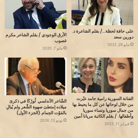
على حافة لحظة…/ بقلم الشاعرة د.
الأرق الوجودي / بقلم الشاعر مكرم
دورين سعد
غصوب
مايو 26, 2022
مايو 7, 2020
الفنانة السورية رامية حامد عبّرت
الشّاعر الأندلسي لُورْكَا في ذكرىَ
من خلال لوحاتها عن كل ما يحيط بها
ميلاده إمتطىَ صهوة الشِّعر ولم يُبالِ
من جمال سوريا ونساء سوريا
بالمَوْت الحِمام.(الجزء الأول)
وأطفالها. / بقلم الكاتبة مريانا أمين
يونيو 12, 2026
فبراير 11, 2023