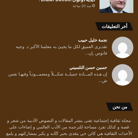
منذ 20 ساعة
أخر التعليقات
نجمة خليل حبيب
تقدبرى العميق لكل ما يجيئ به معلمنا الأكبر د. وجيه
فانوس ,إن...
حسين حسن التلسيني
إن هـذه المـــادة جميلــة شكـــلاً ومضمـــونـاً وفيهـا نفس
ش...
من نحن
مجلة ثقافية إجتماعية تعنى بنشر المقالات و النصوص الأدبية من شعر و
قصة و كذلك تفرد مساحة للترجمة من الأدب العالمي و إضاءات على
الأحداث الثقافية هي كائن حي يتغذى بحبر كتّابه و يكبر بمشاركتهم و يلمع