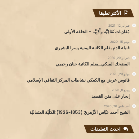
الأكثر تعليقا
فبراير 12, 2021
مُقارَبات ثَقافِيَّة وأَدَبِيَّة – الحلقة الأولى
يونيو 15, 2020
قنبلة الدم بقلم الكاتبة اليمنية يسرا البشيري
فبراير 20, 2020
المضحك المبكي…بقلم الكاتبة حنان رحيمي
يوليو 23, 2020
فانوس عرض مع الكعكي نشاطات المركز الثقافي الإسلامي
يونيو 8, 2020
إبحار على متن القصيد
أغسطس 26, 2020
الشيخ أحمد عبّاس الأزْهريّ (1853-1926):الكلّيّة العثمانيّة
احدث التعليقات