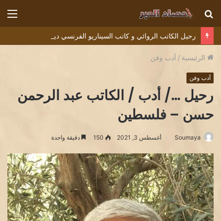
بحث
الق
عن
رحيل الكاتب الروائي و كاتب السيناريو الفرنسي ديديه دوكوان Didier Decoin .
الرئيسية
/
أدب وفن
أدب وفن
رحيل …/ أدب / الكاتب عبد الرحمن
حسن – فلسطين
Soumaya
أغسطس 3, 2021
150
دقيقة واحدة