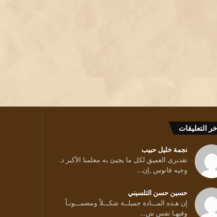
خر التعليقات
نجمة خليل حبيب
تقدبرى العميق لكل ما يجيئ به معلمنا الأكبر د.
وجيه فانوس ,إن...
حسين حسن التلسيني
إن هـذه المـــادة جميلــة شكـــلاً ومضمـــونـاً
وفيهـا نفس ش...