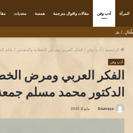
المرأة
أدب وفن
مقالات واقوال مترجمة
همسة
منتديات
مقاب
ْأَطْفَالِ../ بقلم الكاتب رضا يونس
الرئيسية
/
أدب وفن
/
الفكر العربي ومرض الخطابة والمقدس / بقلم ال
أدب وفن
الفكر العربي ومرض الخط
الدكتور محمد مسلم جمعة
Soumaya
مايو 8, 2025