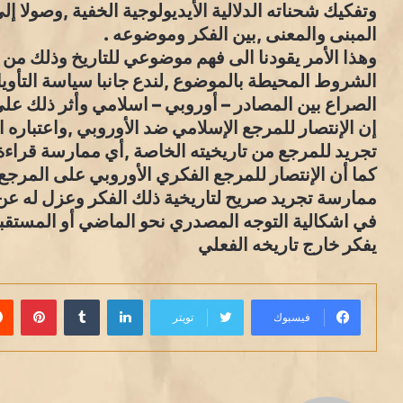
وتفكيك شحناته الدلالية الأيديولوجية الخفية ,وصولا إ
المبنى والمعنى ,بين الفكر وموضوعه .
وهذا الأمر يقودنا الى فهم موضوعي للتاريخ وذلك من 
الشروط المحيطة بالموضوع ,لندع جانبا سياسة التأويل
الصراع بين المصادر – أوروبي – اسلامي وأثر ذلك على
إن الإنتصار للمرجع الإسلامي ضد الأوروبي ,واعتباره
تجريد للمرجع من تاريخيته الخاصة ,أي ممارسة قراءة
كما أن الإنتصار للمرجع الفكري الأوروبي على المرج
ممارسة تجريد صريح لتاريخية ذلك الفكر وعزل له عن
في اشكالية التوجه المصدري نحو الماضي أو المستقبل
يفكر خارج تاريخه الفعلي
لينكدإن
بينت
فيسبوك
تويتر