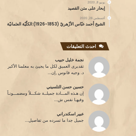
يونيو 8, 2020
إبحار على متن القصيد
أغسطس 26, 2020
الشيخ أحمد عبّاس الأزْهريّ (1853-1926):الكلّيّة العثمانيّة
احدث التعليقات
نجمة خليل حبيب
تقدبرى العميق لكل ما يجيئ به معلمنا الأكبر
د. وجيه فانوس ,إن...
حسين حسن التلسيني
إن هـذه المـــادة جميلــة شكـــلاً ومضمـــونـاً
وفيهـا نفس ش...
عبير اسكندراني
جميل جدا ما تسرده من تفاصيل...