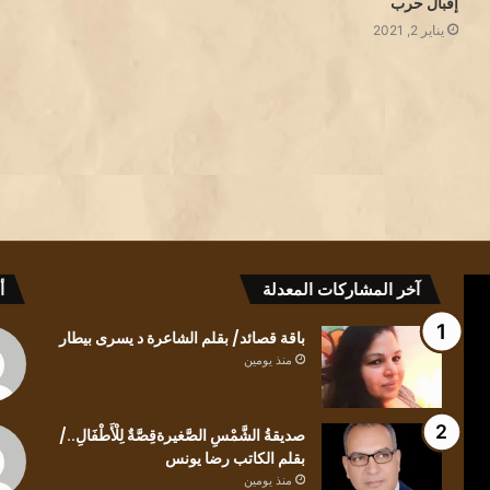
إقبال حرب
يناير 2, 2021
كيف
باقة
آخر المشاركات المعدلة
أ
للعابرِ
قصائد/
أن
بقلم
باقة قصائد/ بقلم الشاعرة د يسرى بيطار
يلتفتَ
الشاعرة
منذ يومين
للظلِ/
د
بقلم
يسرى
الشاعرة
بيطار
صديقةُ الشَّمْسِ الصَّغيرةقِصَّةٌ لِلْأَطْفَالِ../
منذ يومين
ندى
بقلم الكاتب رضا يونس
كيف للعابرِ أن يلتفتَ للظلِ/ بقلم الشاعرة ندى
الحاج
منذ يومين
منذ يومين