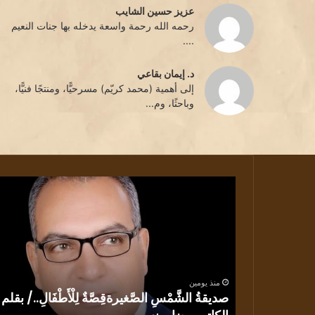
عزيز حسين الشايب
رحمه الله رحمة واسعة يدخله بها جنات النعيم
....
د. إيمان بقاعي
إلى أهمية (محمد كريّم) مسرحيًّا، ومنتجًا فنيًّا،
وباحثًا، وم...
صديقةُ
الشَّمْسِ
الصَّغيرةقِصَّةٌ
لِلْأَطْفَالِ../
بقلم
الكاتب
رضا
منذ يومين
يونس
صديقةُ الشَّمْسِ الصَّغيرةقِصَّةٌ لِلْأَطْفَالِ../ بقلم