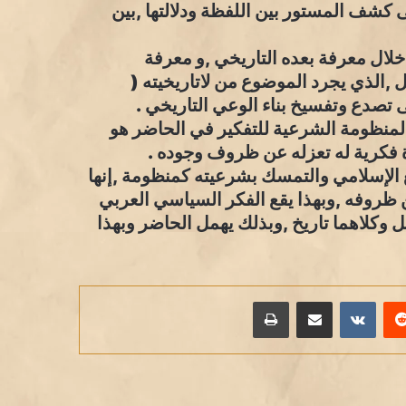
لى كشف المستور بين اللفظة ودلالتها ,بين
خلال معرفة بعده التاريخي ,و معرفة
 ,الذي يجرد الموضوع من لاتاريخيته (
 تصدع وتفسيخ بناء الوعي التاريخي .
 المنظومة الشرعية للتفكير في الحاضر هو
 فكرية له تعزله عن ظروف وجوده .
ع الإسلامي والتمسك بشرعيته كمنظومة ,إنها
 ظروفه ,وبهذا يقع الفكر السياسي العربي
 وكلاهما تاريخ ,وبذلك يهمل الحاضر وبهذا
يريست
مشاركة عبر البريد
طباعة