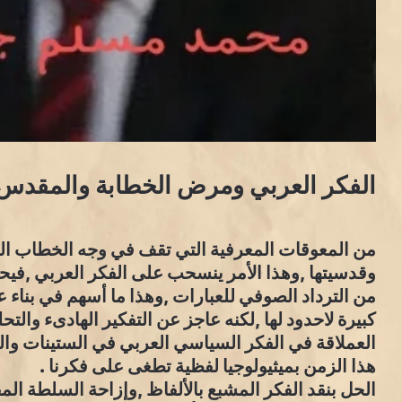
الفكر العربي ومرض الخطابة والمقدس
من المعوقات المعرفية التي تقف في وجه الخطاب ال
وقدسيتها ,وهذا الأمر ينسحب على الفكر العربي ,في
من الترداد الصوفي للعبارات ,وهذا ما أسهم في بناء
كبيرة لاحدود لها ,لكنه عاجز عن التفكير الهادىء والتح
العملاقة في الفكر السياسي العربي في الستينات وال
هذا الزمن بميثيولوجيا لفظية تطغى على فكرنا .
الحل بنقد الفكر المشبع بالألفاظ ,وإزاحة السلطة ال