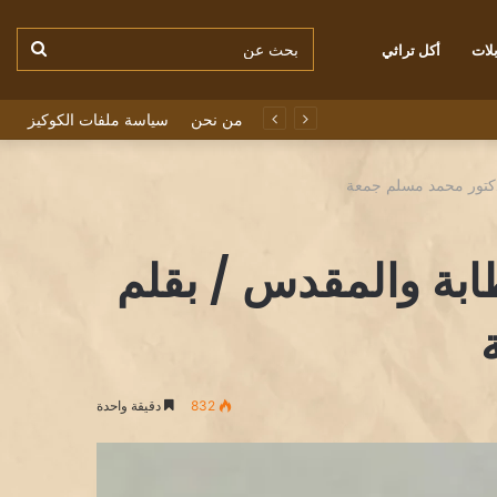
بحث
لات
أكل تراثي
من نحن
سياسة ملفات الكوكيز
عن
دكتور محمد مسلم جمعة
ابة والمقدس / بقلم
832
دقيقة واحدة