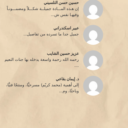
حسين حسن التلسيني
إن هـذه المـــادة جميلــة شكـــلاً ومضمـــونـاً
وفيهـا نفس ش...
عبير اسكندراني
جميل جدا ما تسرده من تفاصيل...
عزيز حسين الشايب
رحمه الله رحمة واسعة يدخله بها جنات النعيم
....
د. إيمان بقاعي
إلى أهمية (محمد كريّم) مسرحيًّا، ومنتجًا فنيًّا،
وباحثًا، وم...