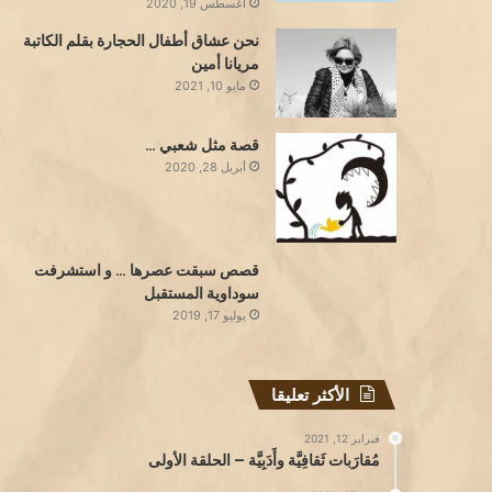
أغسطس 19, 2020
نحن عشاق أطفال الحجارة بقلم الكاتبة
مريانا أمين
مايو 10, 2021
قصة مثل شعبي …
أبريل 28, 2020
قصص سبقت عصرها … و استشرفت
سوداوية المستقبل
يوليو 17, 2019
الأكثر تعليقا
فبراير 12, 2021
مُقارَبات ثَقافِيَّة وأَدَبِيَّة – الحلقة الأولى