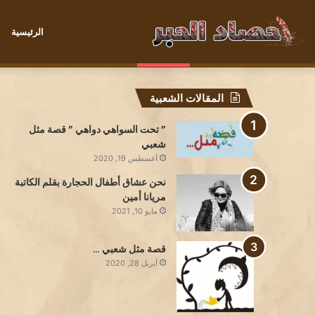
الرئيسية
صديقةُ الشَّمْسِ الصَّغيرةقِصَّةٌ لِل
الخميس, أغسطس 6 2026
أخبار عاجلة
المقالات الشعبية
” تحت السواهي دواهي ” قصة مثل
شعبي
أغسطس 19, 2020
نحن عشاق أطفال الحجارة بقلم الكاتبة
مريانا أمين
مايو 10, 2021
قصة مثل شعبي …
أبريل 28, 2020