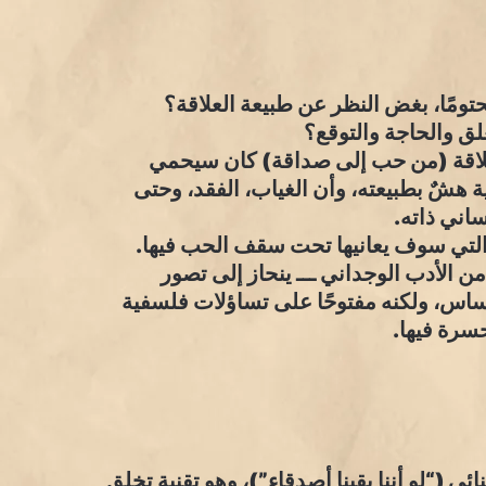
محتومًا، بغض النظر عن طبيعة العلاقة؟
ق والحاجة والتوقع؟
لعلاقة (من حب إلى صداقة) كان سيحمي
ة هشٌ بطبيعته، وأن الغياب، الفقد، وحتى
اني ذاته.
 التي سوف يعانيها تحت سقف الحب فيها.
 الأدب الوجداني ـــ ينحاز إلى تصور
ساس، ولكنه مفتوحًا على تساؤلات فلسفية
حسرة فيها.
ئي (“لو أننا بقينا أصدقاء”)، وهو تقنية تخلق