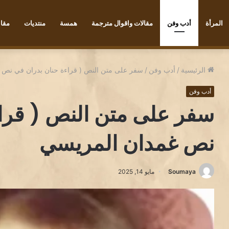
المرأة
أدب وفن
مقالات واقوال مترجمة
همسة
منتديات
مقاب
ْأَطْفَالِ../ بقلم الكاتب رضا يونس
الرئيسية
/
أدب وفن
/
سفر على متن النص ( قراءة حنان بدران في نص 
أدب وفن
سفر على متن النص ( قراء
نص غمدان المريسي
Soumaya
مايو 14, 2025