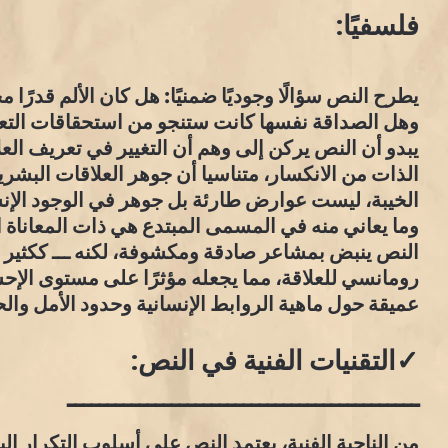
فلسفيًا:
يطرح النص سؤالًا وجوديًا ضمنيًا: هل كان الألم قدرًا 
وهل الصداقة نفسها كانت ستنجو من استحقاقات التعل
يبدو أن النص يركن إلى وهم أن التغيير في تعريف ا
الذات من الانكسار، متناسيا أن جوهر العلاقات البشري
الخيبة، ليست عوارض طارئة بل جوهر في الوجود الإنس
وما يعاني منه في المسمى المبتدع هي ذات المعاناة
النص ينبض بمشاعر صادقة ومكشوفة، لكنه ـــ ككثير من
رومانسي للعلاقة، مما يجعله مؤثرًا على مستوى الإح
عميقة حول ماهية الروابط الإنسانية وحدود الأمل وال
✓التقنيات الفنية في النص:
ــــــــــــــــــــــــــــــــــــــــــــ
من الناحية الفنية، يعتمد النص على أسلوب التكرار البنا