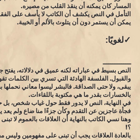
المسار كان يمكنه أن ينقذ القلب من مصيره.
التأمل في النص يكشف أن الكاتب لا يأسف على الفقد
يمكن أن يستمر دون أن يتلوث بالألم أو الخيبة.
✓لغويًا:
ـــــــــــــــ
النص بسيط في عباراته لكنه عميق في دلالاته، يفتح جر
والقبول. الفلسفة الهادئة التي تسري بين الكلمات تقول 
يبقى، ولا حتى الصداقة. فالبشر ليسوا معاني نحملها ب
بالخسارات بقدر ما هي مكتوبة باللقاءات.
في النهاية، النص لا يدور فقط حول غياب شخص، بل حول
فجأة عاجزين عن التقدم وكأن جزءًا منا ضاع ولم يعد 
وهنا نسي الكاتب بالنهاية أن العلاقات بالعموم لا 
؟!
بالعادة العلاقات يجب أن تبنى على مفهومين وليس مفه