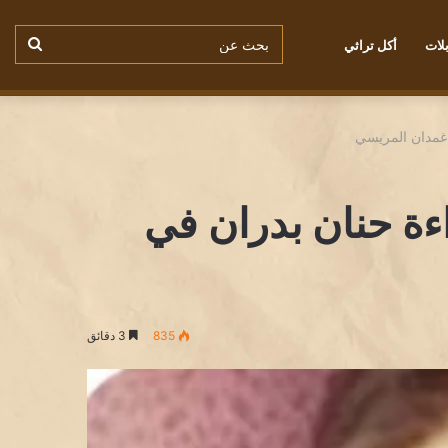
بحث
لات
أكل تراثي
من نحن
سياسة ملفات الكوكيز
عن
غمدان المريسي
ة حنان بدران في
835
3 دقائق