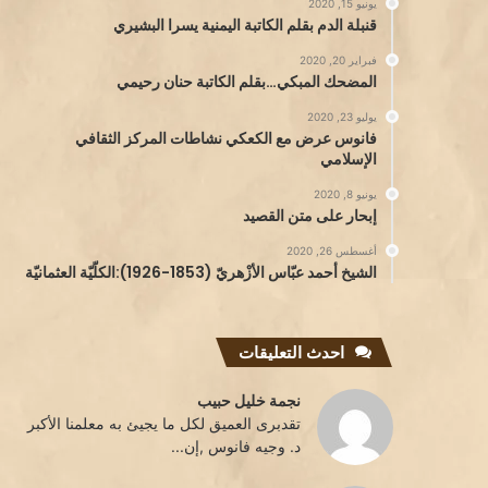
يونيو 15, 2020
قنبلة الدم بقلم الكاتبة اليمنية يسرا البشيري
فبراير 20, 2020
المضحك المبكي…بقلم الكاتبة حنان رحيمي
يوليو 23, 2020
فانوس عرض مع الكعكي نشاطات المركز الثقافي
الإسلامي
يونيو 8, 2020
إبحار على متن القصيد
أغسطس 26, 2020
الشيخ أحمد عبّاس الأزْهريّ (1853-1926):الكلّيّة العثمانيّة
احدث التعليقات
نجمة خليل حبيب
تقدبرى العميق لكل ما يجيئ به معلمنا الأكبر
د. وجيه فانوس ,إن...