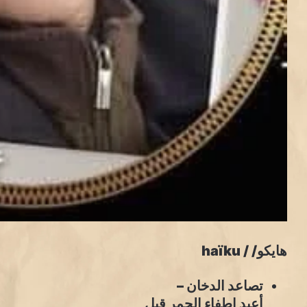
هايكو/ / haïku
تصاعد الدخان –
أعيد إطفاء الجمر قبل