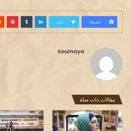
لينكدإن
بينت
فيسبوك
تويتر
Soumaya
مقالات ذات صلة