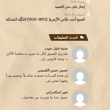
يونيو 8, 2020
إبحار على متن القصيد
أغسطس 26, 2020
الشيخ أحمد عبّاس الأزْهريّ (1853-1926):الكلّيّة العثمانيّة
احدث التعليقات
نجمة خليل حبيب
تقدبرى العميق لكل ما يجيئ به معلمنا الأكبر
د. وجيه فانوس ,إن...
حسين حسن التلسيني
إن هـذه المـــادة جميلــة شكـــلاً ومضمـــونـاً
وفيهـا نفس ش...
عبير اسكندراني
جميل جدا ما تسرده من تفاصيل...