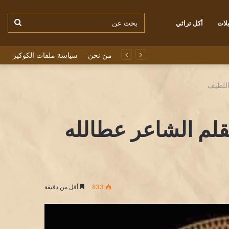
بحث
لات
أكل تراثي
من نحن
سياسة ملفات الكوكيز
عن
اللطيف
لم الشاعر عطالله
833
أقل من دقيقة