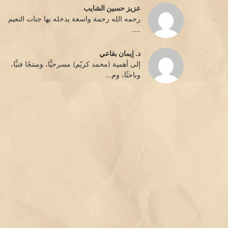
عزيز حسين الشايب
رحمه الله رحمة واسعة يدخله بها جنات النعيم
....
د. إيمان بقاعي
إلى أهمية (محمد كريّم) مسرحيًّا، ومنتجًا فنيًّا،
وباحثًا، وم...