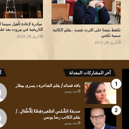
مبادرة لإعادة تأهيل سينما ا
التاريخية في بيروت بعد عق
نلتقط نبضنا على التردد نفسه ..بقلم الكاتبة
سمية تكجي
أبريل 28, 2024
أبريل 26, 2022
كيف
باقة
آخر المشاركات المعدلة
أ
للعابرِ
قصائد/
أن
بقلم
باقة قصائد/ بقلم الشاعرة د يسرى بيطار
يلتفتَ
الشاعرة
منذ يومين
للظلِ/
د
بقلم
يسرى
الشاعرة
بيطار
صديقةُ الشَّمْسِ الصَّغيرةقِصَّةٌ لِلْأَطْفَالِ../
منذ يومين
ندى
بقلم الكاتب رضا يونس
كيف للعابرِ أن يلتفتَ للظلِ/ بقلم الشاعرة ندى
الحاج
منذ يومين
منذ يومين
الحاج
باقة قص