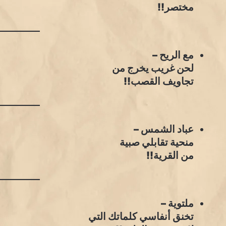
مختصر!!
مع الريح –
لحن غريب يخرج من
تجاويف القصب!!
عباد الشمس –
منحية تقابلي صبية
من القرية!!
ملتوية –
تخنق أنفاسي كلماتك التي