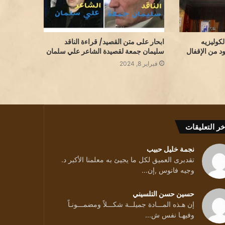
لكوليزيه
ابحار على متن القصيد/ قراءة الناقد
ود من الإقفال
سليمان جمعة لقصيدة الشاعر علي سلمان
فبراير 8, 2024
خر التعليقات
نجمة خليل حبيب
تقدبرى العميق لكل ما يجيئ به معلمنا الأكبر د.
وجيه فانوس ,إن...
حسين حسن التلسيني
إن هـذه المـــادة جميلــة شكـــلاً ومضمـــونـاً
وفيهـا نفس ش...
ائد/ بقلم الشاعرة د يسرى بيطار