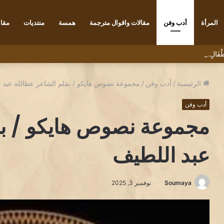
المرأة
أدب وفن
مقالات واقوال مترجمة
همسة
منتديات
مقاب
ْأَطْفَالِ../ بقلم الكاتب رضا يونس
الرئيسية
/
أدب وفن
/
مجموعة نصوص هايكو / بقلم الشاعر عطالله عبد 
أدب وفن
مجموعة نصوص هايكو / بق
عبد اللطيف
Soumaya
نوفمبر 3, 2025