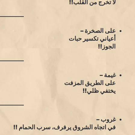
لا تخرج من القلب!!
على الصخرة –
أعياني تكسير حبات
الجوز!!
غيمة –
على الطريق المزفت
يختفي ظلي!!
غروب –
في اتجاه الشروق يرفرف، سرب الحمام !!