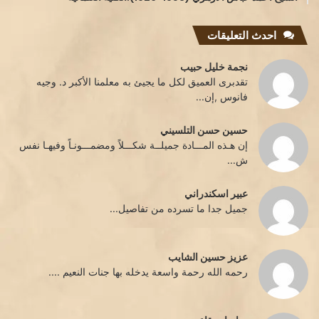
احدث التعليقات
نجمة خليل حبيب
تقدبرى العميق لكل ما يجيئ به معلمنا الأكبر د. وجيه
فانوس ,إن...
حسين حسن التلسيني
إن هـذه المـــادة جميلــة شكـــلاً ومضمـــونـاً وفيهـا نفس
ش...
عبير اسكندراني
جميل جدا ما تسرده من تفاصيل...
عزيز حسين الشايب
رحمه الله رحمة واسعة يدخله بها جنات النعيم ....