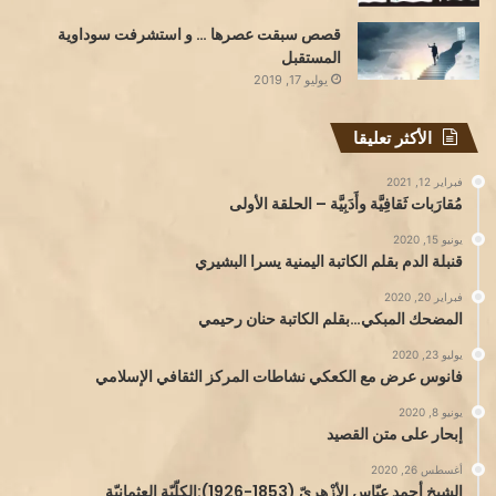
قصص سبقت عصرها … و استشرفت سوداوية
المستقبل
يوليو 17, 2019
الأكثر تعليقا
فبراير 12, 2021
مُقارَبات ثَقافِيَّة وأَدَبِيَّة – الحلقة الأولى
يونيو 15, 2020
قنبلة الدم بقلم الكاتبة اليمنية يسرا البشيري
فبراير 20, 2020
المضحك المبكي…بقلم الكاتبة حنان رحيمي
يوليو 23, 2020
فانوس عرض مع الكعكي نشاطات المركز الثقافي الإسلامي
يونيو 8, 2020
إبحار على متن القصيد
أغسطس 26, 2020
الشيخ أحمد عبّاس الأزْهريّ (1853-1926):الكلّيّة العثمانيّة