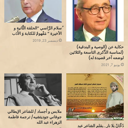
ُسلام الرَّاسي “الحلقة الثَّانية و
الأخيرة ” مَفْهومٌ للكتابة وَ الأَدَب
ديسمبر 23, 2019
حكاية عن (الوصية و البندقية)
(لمناسبة الذِّكرى التاسعة والثلاثين
لوضعه آخر قصيدة له)
يونيو 7, 2021
ملابس و أجساد / للشاعر الإيطالي
جوفاني جوديتشيه/ ترجمة فاطمة
الزهراء عبد الله
دُخَّانٌ بلا نار…بقلم الشاعر عبد