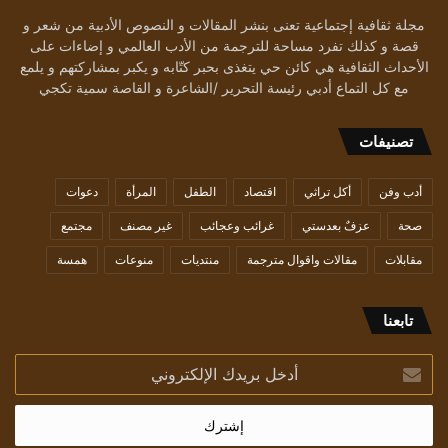
مجلة ثقافية إجتماعية تعنى بنشر المقالات و النصوص الأدبية من شعر و
قصة و كذلك تفرد مساحة للترجمة من الأدب العالمي و إضاءات على
الأحداث الثقافية هي كائن حي يتغذى بحبر كتّابه و يكبر بمشاركتهم و يلمع
مع كل التماع أدبي رئيسة التحرير /الشاعرة و القاصة سمية تكجي
تصنيفات
أدب وفن
أكل تراثي
اقتصاد
الطفل
المرأة
دعوات
صحة
عزفٌ بعدستي
غرائب وعجائب
غير مصنف
مجتمع
مقابلات
مقالات واقوال مترجمة
منتديات
منوعات
همسة
تابعنا
أدخل
بريدك
الإلكتروني