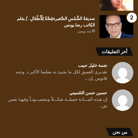
صديقةُ الشَّمْسِ الصَّغيرةقِصَّةٌ لِلْأَطْفَالِ../ بقلم
الكاتب رضا يونس
منذ يومين
أخر التعليقات
نجمة خليل حبيب
تقدبرى العميق لكل ما يجيئ به معلمنا الأكبر د. وجيه
فانوس ,إن...
حسين حسن التلسيني
إن هـذه المـــادة جميلــة شكـــلاً ومضمـــونـاً وفيهـا نفس
ش...
من نحن