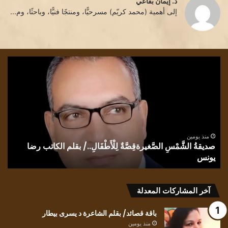
د. إيمان بقاعي
إلى أهمية (محمد كريّم) مسرحيًّا، ومنتجًا فنيًّا، وباحثًا، وم...
صديقةُ
كي
الشَّمْسِ
للعا
الصَّغيرةقِصَّةٌ
أن
لِلْأَطْفَالِ../
يلت
بقلم
للظ
الكاتب
بقل
رضا
الش
يونس
ندى
منذ يومين
صديقةُ الشَّمْسِ الصَّغيرةقِصَّةٌ لِلْأَطْفَالِ../ بقلم الكاتب رضا
الح
يونس
ك
آخر المشاركات المعدلة
باقة قصائد/ بقلم الشاعرة د يسرى بيطار
منذ يومين