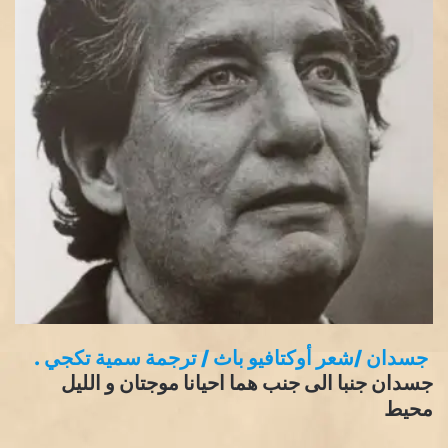
جسدان /شعر أوكتافيو باث / ترجمة سمية تكجي .
جسدان جنبا الى جنب هما احيانا موجتان و الليل
محيط