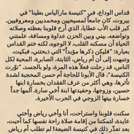
قداس الوداع، في “كنيسة مارالياس بطينا” في
بيروت، كان جامعاً لمسيحيين ومحمديين ومعروفيين.
كبر قلب الأب عطايا، الذي أرح قلوبنا بعظته وصلاته
وتواضعه. بيني وبين الحزن عداوة ومسافة، علمتني
الحياة أن مسكنه القلب، لا الوجوه. لكنه ختم القداس
بعبارة: “فليكن ذكرها مؤبداً” التي ذبحتني، فبكيت،
وتنبهت إلى أن أم رياض، الثابتة، الصابرة، المحبة لكل
الناس، قد رحلت فعلاً هذه المرة، ولو بالجسد. “نوّرت
الكنيسة”، قال الأبونا للحاجة أم حسن المحجبة لشدة
تأثرها، وهي أكثر من عرف الفقدان بخسارة ابنها
حسين، وزوجها، وحفيدتها ابنة أخي سارة. آلمها جداً
خسارة بيتها الزوجي في الحرب الأخيرة.
سكنت قلوبنا واستراحت، أنا وأخي رياض وأختي
عايدة، لتمكننا من إقامة صلاة راحة نفسها كما أحبت،
بعد تعذّر ذلك في كنيسة الضيعة! لم تطلب أم رياض