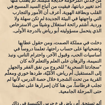
من جدتي المرحومة خديجة منيمنة. لم يطلب منها
أحد تغيير ديانتها، فبقيت من أتباع السيد المسيح في
القلب وبطاقة الهوية. أعرف أن الأمور والتجارب
التي واجهتها في البيئة الجديدة لم تكن سهلة ولا
وردية. أشتم رائحة استغلال وشيئاً من الاسترخاص
الذي يتحمل مسؤوليته أبو رياض بالدرجة الأولى.
دخلت في مملكة الصمت، ومن حقول عطايها
وتضحياتها على حساب راحتها، تعلمنا دروساً في
أساسيات الحب، وقبول الآخر، واحترام الناس، ونبذ
النميمة، والرهان على العلم والتعلم لأنه كان
“سجادتنا السحرية” للخروج من نفق الفقر والجهل
إلى المستقبل. أم رياض، الأمّيّة، طردها خوري ومعلّم
القرية من تحت الشجرة خلال حصة الدرس، لأنها لم
تجلب قرطاساً. من هنا كان إصرارها على تعليمنا
حتى المرحلة الجامعية.
ألم تستحق أم رياض قرع جرس الكنيسة في ذاك