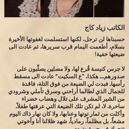
الكاتب زياد كاج
حسبناها لن ترحل، لكنها استسلمت لغفوتها الأخيرة
بسلام، أطعمت اليمام قرب سريرها، ثم عادت الى
ضيعتها خفية!
لا جرس كنيسة قُرع لها، ولا مصلين يصلّبون على
صدورهم… هكذا، “ع السكيت” عادت الى مسقط
رأسها. فبدت لي الضيعة من فوق التلة، فاقدة
للجمال الذي لطالما أراحني وسرق تأملي وشرودي
من الشير المشرف على تلال وهضاب خضراء
ساحرة. لا، لم تكن تلك الضيعة التي عرفتها طفلاً،
وأكلت من ثمار توتها وعنابها، ولا كان نهار ذاك اليوم
مشعاً، بل مظلماً، رمادياً، شهد ظلالنا أنا وأخوتي
تتحرك في حيرة وتردد.