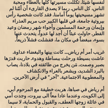
لنفسها شيئاً. تكللت مسيرتها كلها بالعطاء ومحبة
الناس، كل الناس. ربما لا يصدق القارىء أن أمّنا لم
تشهر مسيحيتها يوماً أمامنا. فقد كانت شخصية رأس
بيروتية جامعة، في قلبها الكبير حب مريم العذراء
وإيمان ورحمة المسلمين وأجواء شهر رمضان وعيد
الفطر. حاولت عبثاً أن أجد لها عدواً، يتحدث عنها
بسوء، مبغضاً في مكان ما، ففشلت فشلاً ذريعاً.
غريب أمر أم رياض… كانت بينها والبغضاء عداوة.
عاشت بسيطة ورحلت ببساطة وهدوء. حاربت قدرَها
بصبر وصمت. مَن يخرج من طائفته في بلادنا، يصاب
بالبرد الشديد، ويشعر بالعراء والانكشاف
والمعطوبية الاجتماعية. “آخر” في أرض الآخرين.
أم رياض في صباها، هربت خطيفة مع المرحوم أبي،
إلى الكويت. وعندما عادا معاً الى بيروت، وجدت أمي
في عائلة زوجها العطف، والقبول والحماية، لا سيما