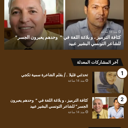
بقلم
الأديبة
إقبال
الشايب
غانم
هم يعبرون الجسر”
منذ 14 ساعة
تشمّع الليل/ بقلم الأديبة إقبال الشايب غانم
آخر المشاركات المعدلة
تحدثني قليلا ../ بقلم الشاعرة سمية تكجي
منذ 14 ساعة
كثافة الترميز ، و بلاغة اللغة في ” وحدهم يعبرون
الجسر” للشاعر التونسي البشير عبيد
منذ 14 ساعة