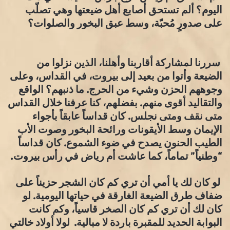
اليوم؟ ألم تستحق أصابع أهل ضيعتها وهي تصلّب
على صدورٍ مُحبّة، وسط عبق البخور والصلوات؟
سررنا لمشاركة أقاربنا وأهلنا، الذين نزلوا من
الضيعة وأتوا من بعيد إلى بيروت، في القداس، وعلى
وجوههم الحزن وشيء من الحرج. ما ذنبهم؟ الواقع
والتقاليد أقوى منهم. بفضلهم، كنا عرفنا خلال القداس
متى نقف ومتى نجلس. كان قداساً عابقاً بأجواء
الإيمان وسط الأيقونات ورائحة البخور وصوت الأب
الطيب الحنون يصدح في ضوء الشموع. كان قداساً
“وطنياً” تماماً، كما عاشت أم رياض في رأس بيروت.
لو كان لك يا أمي أن تري كم كان الشجر حزيناً على
ضفاف طرق الضيعة الغارقة في حياتها اليومية. لو
كان لك أن تري كم كان الصخر قاسياً، وكم كانت
البوابة الحديد للمقبرة باردة لا مبالية. لولا أولاد خالتي