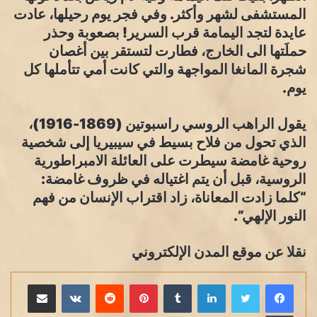
المستشفى لشهر وأكثر. وفي فجر يوم رحيلها، عادت
عايدة لتجد اليمامة قرب السرير! بصعوبة وحذر
حملَتها الى الخارج، فطارت لتستقر بين أغصان
شجرة المانغا المواجهة والتي كانت أمي تتأملها كل
يوم.
يقول الراهب الروسي راسبوتين (1869-1916)،
الذي تحول من فلاح بسيط في سيبيريا إلى شخصية
روحية غامضة سيطرت على العائلة الامبراطورية
الروسية، قبل أن يتم اغتياله في ظروف غامضة:
“كلما زادت المعاناة، زاد اقتراب الإنسان من فهم
النور الإلهي”.
نقلا عن موقع المدن الإلكتروني
لينكدإن
بينتيريست
مشاركة عبر البريد
طباعة