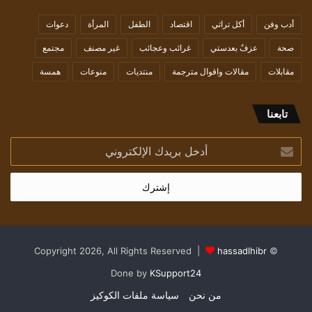
أدب وفن
أكل تراثي
اقتصاد
الطفل
المرأة
دعوات
صحة
عزفٌ بعدستي
غرائب وعجائب
غير مصنف
مجتمع
مقابلات
مقالات واقوال مترجمة
منتديات
منوعات
همسة
تابعنا
أدخل
بريدك
الإلكتروني
hassadlhibr
© Copyright 2026, All Rights Reserved |
Done by
KSupport24
من نحن
سياسة ملفات الكوكيز