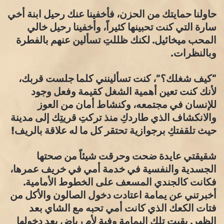
حاولنا حمايتك من الحزن، فأخفينا عنك رحيل ابنة أخي
سارة التي كنت تحبينها كثيراً، وأخفينا رحيل خالي
المحب ميخائيل. لكنك ظللتِ تسألين عنهم بالفطرة
وبالنظرات.
“كيف شغلك؟”، كنت تسألينني كلما جلست قربك،
لأنك كنت تعين أهمية الشغل كقيمة وفعل وجود
للإنسان في مجتمعه، وكنشاط أمان من العوز
والانكشاف الذي طاردكِ منذ تركتِ قريتِك إلى مدينة
حيث تلقفتكِ برجوازية تحتقر كل ما له علاقة بالريف!
شقيقتي عايدة ضحت وحرقت شيئاً من صحتها
الجسدية والنفسية في خدمة أمي في خريف عمرها،
فكانت كالجندي المسعف على الخطوط الأمامية.
أخبرتني عن يمامة اعتادت دخول الصالون والأكل من
فتات الكعك الذي كانت أمي تحبه مع الشاي بعد
الظهر. بقيت تلك اليمامة وفية لأم رياض بعد دخولها