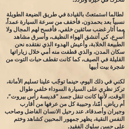
لطالما استمتعتُ بالقيادة في طريق الضيعة الطويلة
نسبياً بعد بحمدون، فأخفف من سرعة السيارة عمداً،
مما أثار غضب سائقين خلفي، فأفسح لهم المجال ولا
أُسرِع، كي أتنشق الهواء النظيف، وأسرق مشاهد
الطبيعة الخلابة، وأعيش الهدوء الذي نفتقده نحن
سكان المدن، والذي قطفت منه أمي خلال زياراتها
القليلة في الصيف، كما كانت تقطف حبات التوت من
شجرة بيت أبيها
لكني في ذلك اليوم، حينما توجّب علينا تسليم الأمانة،
تركز نظري على السيارة السوداء خلفي طوال
الوقت، لأنها كانت تنقل جسد “قديسة رأس بيروت”،
أم رياض، أمّنا، وحبيبة كل من عرفها من أقارب
وجيران وأصدقاء. عند رحيل الانسان الفاضل وصاحب
النفس النقية، يظهر جمهور المحبين كشاهد وختم
على حسن سلوك الفقيد.