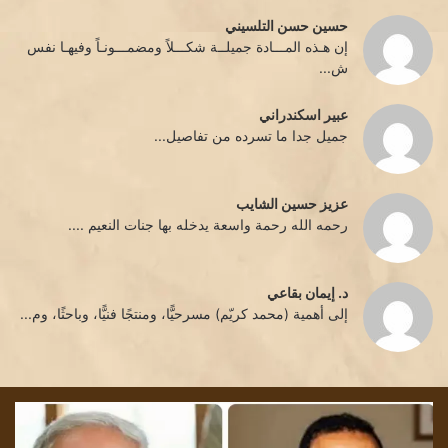
حسين حسن التلسيني
إن هـذه المـــادة جميلــة شكـــلاً ومضمـــونـاً وفيهـا نفس
ش...
عبير اسكندراني
جميل جدا ما تسرده من تفاصيل...
عزيز حسين الشايب
رحمه الله رحمة واسعة يدخله بها جنات النعيم ....
د. إيمان بقاعي
إلى أهمية (محمد كريّم) مسرحيًّا، ومنتجًا فنيًّا، وباحثًا، وم...
تشمّع
الليل/