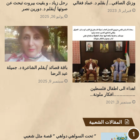
وزنكِ الصافي…/ بقلم د. عماد فغالي
رحل زياد ، و بقيت بيروت تبحث عن
صوتها /بقلم د. دورين نصر
فبراير 5, 2023
يوليو 26, 2025
باقة قصائد /بقلم الشاعرة د. جميلة
عبد الرضا
سبتمبر 9, 2025
اهداء الى اطفال فلسطين
…………………افكار ملونة…
سبتمبر 3, 2021
المقالات الشعبية
” تحت السواهي دواهي ” قصة مثل شعبي