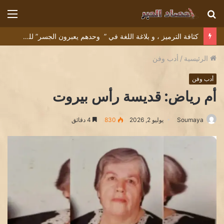
بحث
الق
عن
كثافة الترميز ، و بلاغة اللغة في ” وحدهم يعبرون الجسر” للشاعر التونسي البشير عبيد
الرئيسية
/
أدب وفن
أدب وفن
أم رياض: قديسة رأس بيروت
Soumaya
يوليو 2, 2026
830
4 دقائق