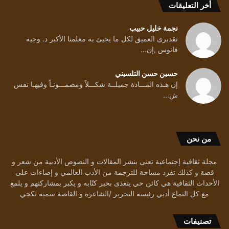
أخر التعليقات
نجمة خليل حبيب
تقدبرى العميق لكل ما يجيئ به معلمنا الأكبر د. وجيه
فانوس ,إن...
حسين حسن التلسيني
إن هـذه المـــادة جميلــة شكـــلاً ومضمـــونـاً وفيهـا نفس
ش...
من نحن
مجلة ثقافية إجتماعية تعنى بنشر المقالات و النصوص الأدبية من شعر و
قصة و كذلك تفرد مساحة للترجمة من الأدب العالمي و إضاءات على
الأحداث الثقافية هي كائن حي يتغذى بحبر كتّابه و يكبر بمشاركتهم و يلمع
مع كل التماع أدبي رئيسة التحرير /الشاعرة و القاصة سمية تكجي
تصنيفات