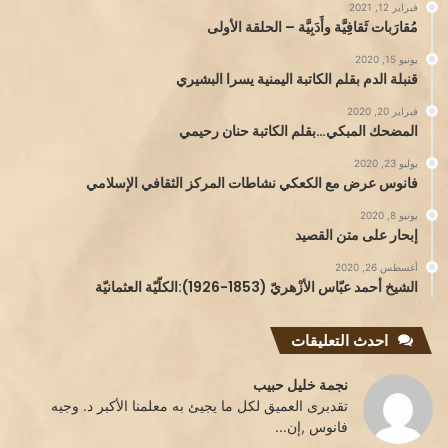
فبراير 12, 2021
مُقارَبات ثَقافِيَّة وأَدَبِيَّة – الحلقة الأولى
يونيو 15, 2020
قنبلة الدم بقلم الكاتبة اليمنية يسرا البشيري
فبراير 20, 2020
المضحك المبكي…بقلم الكاتبة حنان رحيمي
يوليو 23, 2020
فانوس عرض مع الكعكي نشاطات المركز الثقافي الإسلامي
يونيو 8, 2020
إبحار على متن القصيد
أغسطس 26, 2020
الشيخ أحمد عبّاس الأزْهريّ (1853-1926):الكلّيّة العثمانيّة
احدث التعليقات
نجمة خليل حبيب
تقدبرى العميق لكل ما يجيئ به معلمنا الأكبر د. وجيه
فانوس ,إن...