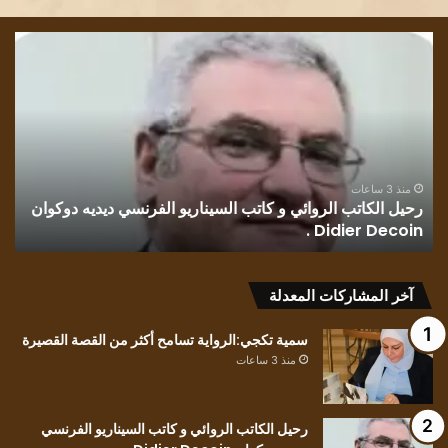
قراءة
في
رواية
رسائل
بلون
وطن..
للكاتب
الفلسطيني
منذ 3 ساعات
لفرنسي ديديه دوكوان
قراءة في رواية رسائل بلون وطن.. للكاتب ا
محمد
حسين..
حسين..
آخر المشاركات المعدلة
سمية تكجي:الرواية تسامح أكثر من القصة القصيرة
منذ 3 ساعات
رحيل الكاتب الروائي و كاتب السيناريو الفرنسي