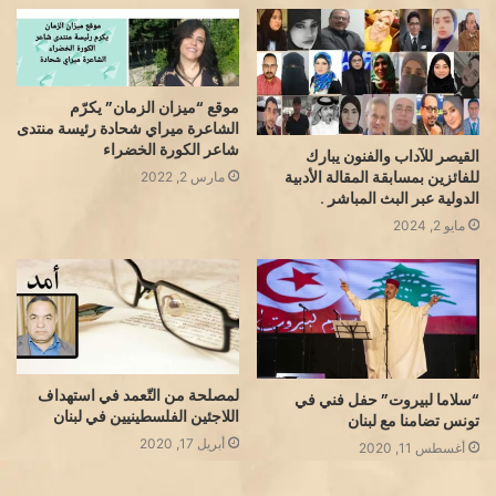
موقع “ميزان الزمان” يكرّم
الشاعرة ميراي شحادة رئيسة منتدى
شاعر الكورة الخضراء
القيصر للآداب والفنون يبارك
للفائزين بمسابقة المقالة الأدبية
مارس 2, 2022
الدولية عبر البث المباشر .
مايو 2, 2024
لمصلحة من التّعمد في استهداف
“سلاما لبيروت” حفل فني في
اللاجئين الفلسطينيين في لبنان
تونس تضامنا مع لبنان
أبريل 17, 2020
أغسطس 11, 2020