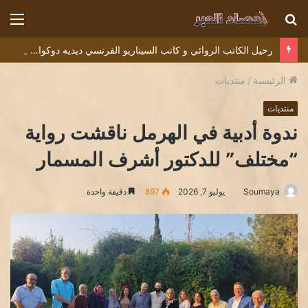
بحث
الق
عن
رحيل الكاتب الروائي و كاتب السيناريو الفرنسي ديديه دوكوان Didier Decoin .
الرئيسية
/
منتديات
منتديات
ندوة أدبية في الهرمل ناقشت رواية
“مختلف” للدكتور أشرف المسمار
Soumaya
يوليو 7, 2026
897
دقيقة واحدة