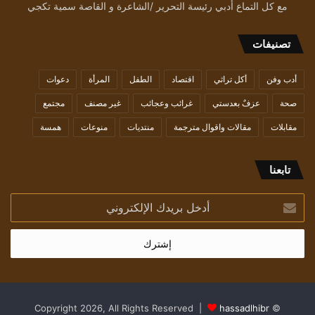
مع كل التماع أدبي رئيسة التحرير /الشاعرة و القاصة سمية تكجي
تصنيفات
أدب وفن
أكل تراثي
اقتصاد
الطفل
المرأة
دعوات
صحة
عزفٌ بعدستي
غرائب وعجائب
غير مصنف
مجتمع
مقابلات
مقالات واقوال مترجمة
منتديات
منوعات
همسة
تابعنا
أدخل
بريدك
الإلكتروني
hassadlhibr
© Copyright 2026, All Rights Reserved |