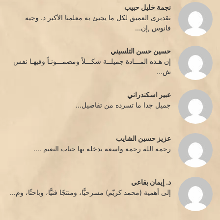
نجمة خليل حبيب
تقدبرى العميق لكل ما يجيئ به معلمنا الأكبر د. وجيه
فانوس ,إن...
حسين حسن التلسيني
إن هـذه المـــادة جميلــة شكـــلاً ومضمـــونـاً وفيهـا نفس
ش...
عبير اسكندراني
جميل جدا ما تسرده من تفاصيل...
عزيز حسين الشايب
رحمه الله رحمة واسعة يدخله بها جنات النعيم ....
د. إيمان بقاعي
إلى أهمية (محمد كريّم) مسرحيًّا، ومنتجًا فنيًّا، وباحثًا، وم...