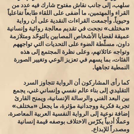
سلهب، إلى جانب نقاش مفتوح شارك فيه عدد من
القراء والمهتمين، ما أضفى على اللقاء طابعاً تفاعلياً
وحيوياً. وأجمعت القراءات النقدية على أن رواية
«مختلف» نجحت في تقديم معالجة روائية وإنسانية
عميقة لقضايا الأشخاص المصابين بالتوحّد ومتلازمة
داون، مسلّطة الضوء على التحديات التي تواجههم
وتواجه عائلاتهم، وعلى نظرة المجتمع إلى هذه
الفئات، بما يسهم في تعزيز الوعي وتغيير الصورة
النمطية تجاهها.
كما رأى المشاركون أن الرواية تتجاوز السرد
التقليدي إلى بناء عالم نفسي وإنساني غني، يجمع
بين البعد الفني والرسالة الإنسانية، ويمنح القارئ
تجربة فكرية ووجدانية مؤثرة، ما يجعل «مختلف»
إضافة نوعية إلى الرواية النفسية العربية المعاصرة،
وعملًا أدبياً يكرّس الاختلاف بوصفه قيمة إنسانية
ومصدراً للإبداع.