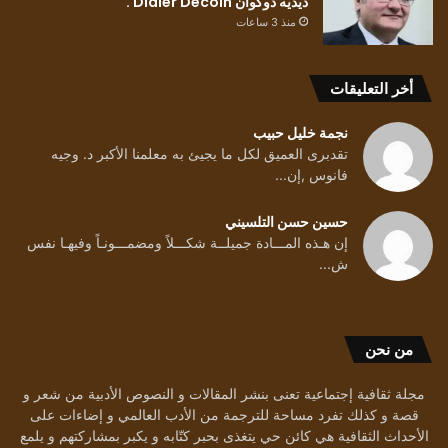
ديديه دوكوان Didier Decoin .
منذ 3 ساعات
أخر التعليقات
نجمة خليل حبيب
تقدبرى العميق لكل ما يجيئ به معلمنا الأكبر د. وجيه
فانوس ,إن...
حسين حسن التلسيني
إن هـذه المـــادة جميلــة شكـــلاً ومضمـــونـاً وفيهـا نفس
ش...
من نحن
مجلة ثقافية إجتماعية تعنى بنشر المقالات و النصوص الأدبية من شعر و
قصة و كذلك تفرد مساحة للترجمة من الأدب العالمي و إضاءات على
الأحداث الثقافية هي كائن حي يتغذى بحبر كتّابه و يكبر بمشاركتهم و يلمع