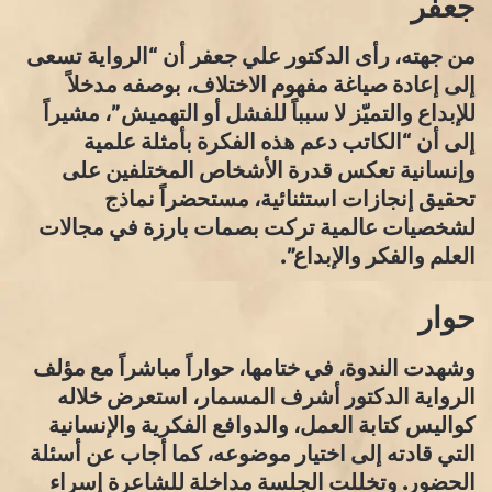
جعفر
من جهته، رأى الدكتور علي جعفر أن “الرواية تسعى
إلى إعادة صياغة مفهوم الاختلاف، بوصفه مدخلاً
للإبداع والتميّز لا سبباً للفشل أو التهميش”، مشيراً
إلى أن “الكاتب دعم هذه الفكرة بأمثلة علمية
وإنسانية تعكس قدرة الأشخاص المختلفين على
تحقيق إنجازات استثنائية، مستحضراً نماذج
لشخصيات عالمية تركت بصمات بارزة في مجالات
العلم والفكر والإبداع”.
حوار
وشهدت الندوة، في ختامها، حواراً مباشراً مع مؤلف
الرواية الدكتور أشرف المسمار، استعرض خلاله
كواليس كتابة العمل، والدوافع الفكرية والإنسانية
التي قادته إلى اختيار موضوعه، كما أجاب عن أسئلة
الحضور. وتخللت الجلسة مداخلة للشاعرة إسراء