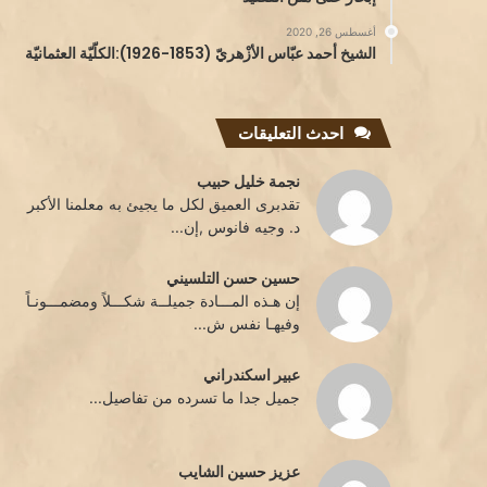
أغسطس 26, 2020
الشيخ أحمد عبّاس الأزْهريّ (1853-1926):الكلّيّة العثمانيّة
احدث التعليقات
نجمة خليل حبيب
تقدبرى العميق لكل ما يجيئ به معلمنا الأكبر
د. وجيه فانوس ,إن...
حسين حسن التلسيني
إن هـذه المـــادة جميلــة شكـــلاً ومضمـــونـاً
وفيهـا نفس ش...
عبير اسكندراني
جميل جدا ما تسرده من تفاصيل...
عزيز حسين الشايب