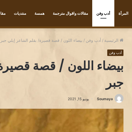
المرأة
أدب وفن
مقالات واقوال مترجمة
همسة
منتديات
مقاب
ْأَطْفَالِ../ بقلم الكاتب رضا يونس
الرئيسية
/
أدب وفن
/
بيضاء اللون / قصة قصيرة/ بقلم الشاعر إيلي جبر
أدب وفن
بيضاء اللون / قصة قصيرة/
جبر
Soumaya
يونيو 15, 2021