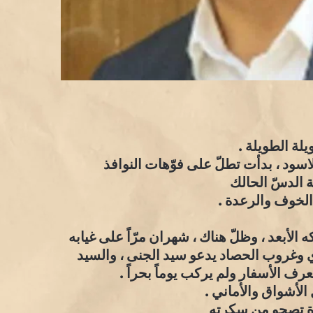
لة الطويلة .
الاسود ، بدأت تطلّ على فوّهات النوافذ
 الدسّ الحالك
الخوف والرعدة .
لأبعد ، وظلّ هناك ، شهران مرّاً على غيابه
ي وغروب الحصاد يدعو سيد الجنى ، والسيد
ا يعرف الأسفار ولم يركب يوماً بحراً .
الأشواق والأماني .
دة تصحو من سكرتِه