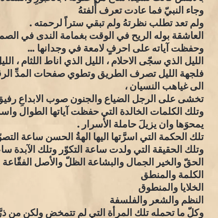
وجاء النبيّ فما عادت تعرف أُلفتهُ
ولم تعد تطلب نظرتهُ ولم تبقي ستراً لرحمته .
العاشقة بوله الريح في الوقت بغمامة الندى في الص
وحفظت آياته على احرفٍ لامعة في وجدانها …
الليل الذي سجّى الاحلام ، الليل الذي اناط اللثام ، الل
فلجهة الليل تصرف الطريق وتطوي صفحات المدِّ الر
الى غياهب النسيان ،
تخشى على الرجل الضياع والجنون صوب الابداعِ رفيق
وتلك الكلمات الخالدة التي حفظت آياتها الطوال واسرا
يمحوَها وان يزيلَ حاملة الأسرار .
تلك الحكمة التي اسرَّتها اليها الهةُ الحسن ساعة التصو
وتلك الحقيقة التي ولدت ساعة التكوّر وتلك الآبدة سا
الحقّ والخير الجمال والبشاعة الظلّ والأصل الفقّاعة و
الكلمة والمنطق
الخلايا والمنطوق
النظم والشعر والفلسفة
وكلّ ما تحمله تلك المرأة التي لم تتمخض ولكن من ذرَّ