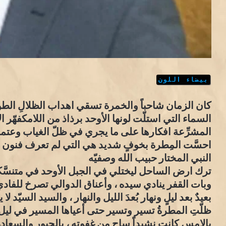
بيضاء اللون
كان الزمان شاحباً والخمرة تسقي اهداب الظلالِ الطوي
السماء التي استلّت لونها الأوحد برذاذ من اللامكفهّر 
المشرِّعة افكارها على ما يجري في ظلّ الغياب وعتمة
احسَّت المِطرة بخوفٍ شديد هي التي لم تعرف فنون 
النبي المختار حبيب الله وصفيّه
ترك ارض الساحل ليختلي في الجبل الأوحد في متنسَّكه ا
وبات القفر ينادي سيده ، وأعناق الدوالي تصرخ للفاد
بعيدٌ بعد ليلٍ ونهار بُعدَ الليل والنهار ، والسيد السيّد ل
ظلّتِ المطرةُ تسير وتسير حتى أعياها المسير في ليل 
بالامس كانت نشيداً ساح من غفوته ، بالحبورِ والسعا