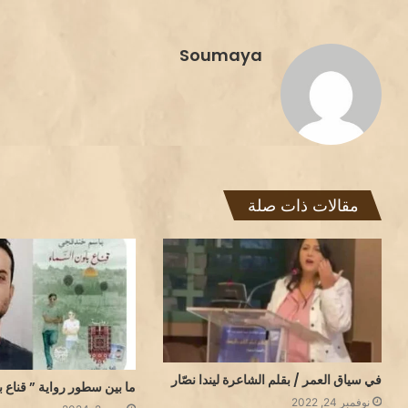
Soumaya
مقالات ذات صلة
في سياق العمر / بقلم الشاعرة ليندا نصّار
ما بين سطور رواية ” قناع ب
نوفمبر 24, 2022