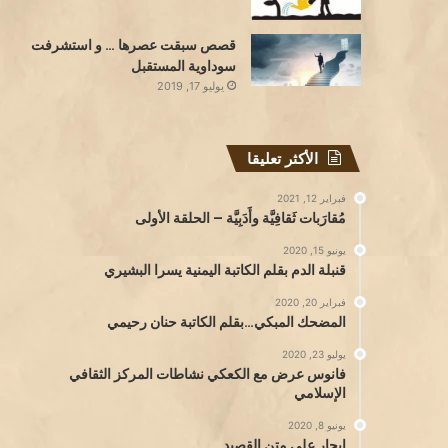
قصص سبقت عصرها … و استشرفت
سوداوية المستقبل
يوليو 17, 2019
الأكثر تعليقا
فبراير 12, 2021
مُقارَبات ثَقافِيَّة وأَدَبِيَّة – الحلقة الأولى
يونيو 15, 2020
قنبلة الدم بقلم الكاتبة اليمنية يسرا البشيري
فبراير 20, 2020
المضحك المبكي…بقلم الكاتبة حنان رحيمي
يوليو 23, 2020
فانوس عرض مع الكعكي نشاطات المركز الثقافي
الإسلامي
يونيو 8, 2020
إبحار على متن القصيد