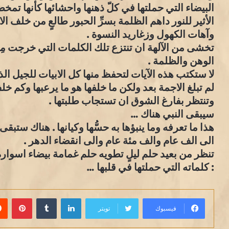
البيضاء التي حملتها في كلّ ذهنها واحشائها كأنها تمخ
الأثير للنور داهم الظلمة بسرِّ الحبور طالعٍ من خلف ا
وآهات الكهول وزغاريد النسوة .
تخشى من الآلهة ان تنتزع تلك الكلمات التي خرجت مِن 
الوهن والظلمة .
لا ستكتب هذه الآيات لتحفظ منها كل الابيات للجيل الذ
لم تبلغ الاجمة بعد ولكن ما خلفها هو ما يرعبها وكم خ
وتنتظر بفارغ الشوق ان تستجاب طلبتها .
سيبقى النبي هناك …
هذا ما تعرفه وما ينبؤها به حسُّها وكيانها . هناك ستبقى
الى الف عام والف مئة عام والى انقضاء الدهر .
تنظر من بعيد حلم ليلٍ تطويه حلم غمامة بيضاء اسوا
: كلماته التي حملتها في قلبها …
لينكدإن
بينت
فيسبوك
تويتر