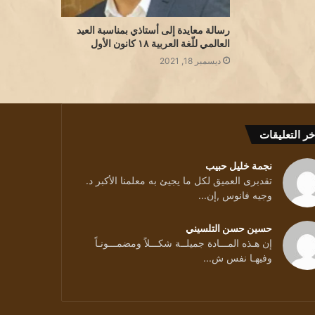
رسالة معايدة إلى أستاذي بمناسبة العيد
العالمي للّغة العربية ١٨ كانون الأول
ديسمبر 18, 2021
خر التعليقات
نجمة خليل حبيب
تقدبرى العميق لكل ما يجيئ به معلمنا الأكبر د.
وجيه فانوس ,إن...
حسين حسن التلسيني
إن هـذه المـــادة جميلــة شكـــلاً ومضمـــونـاً
وفيهـا نفس ش...
ائد/ بقلم الشاعرة د يسرى بيطار