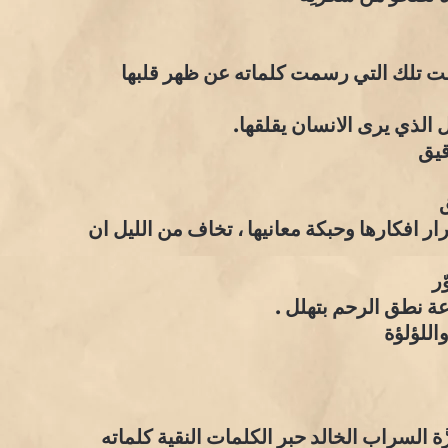
مت تلك التي رسمت كلماته عن ظهر قلبها
يل الذي يرى الانسان يقلقها.
قيق
ر افكارها وحبكة معانيها ، تخاف من الليل ان
ّر
عة نطق الرحم بتهلل .
اللؤلؤة
ة السراب الخالد حبرِ الكلمات النقية كلماته