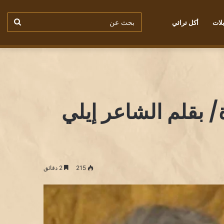
بحث
لات
أكل تراثي
من نحن
سياسة ملفات الكوكيز
عن
 بقلم الشاعر إيلي
215
2 دقائق