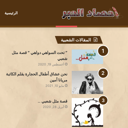
الرئيسية
صديقةُ الشَّمْسِ الصَّغيرةقِصَّةٌ لِل
الخميس, أغسطس 6 2026
أخبار عاجلة
المقالات الشعبية
” تحت السواهي دواهي ” قصة مثل
شعبي
أغسطس 19, 2020
نحن عشاق أطفال الحجارة بقلم الكاتبة
مريانا أمين
مايو 10, 2021
قصة مثل شعبي …
أبريل 28, 2020