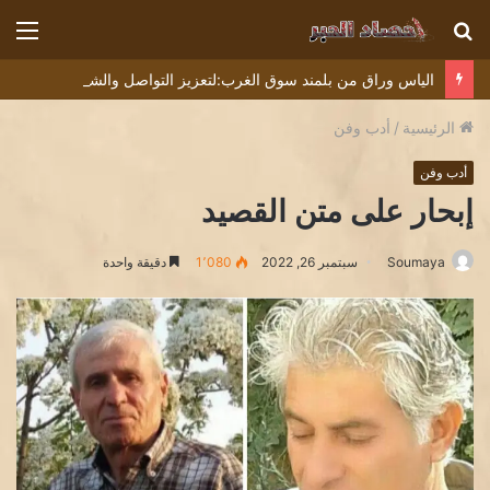
بحث
الق
عن
الياس وراق من بلمند سوق الغرب:لتعزيز التواصل والشراكة مع المجتمع المحلي
الرئيسية
/
أدب وفن
أدب وفن
إبحار على متن القصيد
Soumaya
سبتمبر 26, 2022
1٬080
دقيقة واحدة