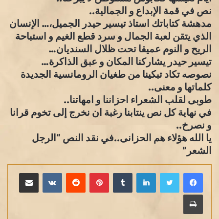
نص في قمة الإبداع و الجمالية..
مدهشة كتاباتك استاذ تيسير حيدر الجميل،… الإنسان
الذي يتقن لعبة الجمال و سرد قطع الغيم و استباحة
الريح و النوم عميقا تحت ظلال السنديان…
تيسير حيدر يشاركنا المكان و عبق الذاكرة…
نصوصه تكاد تبكينا من طغيان الرومانسية الجديدة
كلماتها و معنى..
طوبى لقلب الشعراء احزاننا و امهاتنا..
في نهاية كل نص ينتابنا رغبة ان نخرج إلى تخوم قرانا
و نصرخ..
يا الله هؤلاء هم الحزانى..في نقد النص “الرجل
الشعر”
لينكدإن
بينتيريست
مشاركة عبر البريد
طباعة