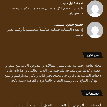
نجمة خليل حبيب
تقدبرى العميق لكل ما يجيئ به معلمنا الأكبر د. وجيه
فانوس ,إن...
حسين حسن التلسيني
إن هـذه المـــادة جميلــة شكـــلاً ومضمـــونـاً وفيهـا نفس
ش...
من نحن
مجلة ثقافية إجتماعية تعنى بنشر المقالات و النصوص الأدبية من شعر و
قصة و كذلك تفرد مساحة للترجمة من الأدب العالمي و إضاءات على
الأحداث الثقافية هي كائن حي يتغذى بحبر كتّابه و يكبر بمشاركتهم و يلمع
مع كل التماع أدبي رئيسة التحرير /الشاعرة و القاصة سمية تكجي
تصنيفات
أدب وفن
أكل تراثي
اقتصاد
الطفل
المرأة
دعوات