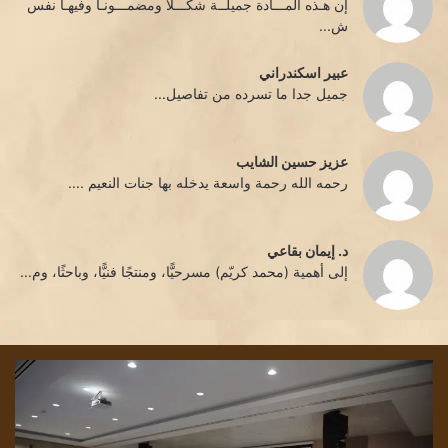
إن هـذه المـــادة جميلــة شكـــلاً ومضمـــونـاً وفيهـا نفس
ش...
عبير اسكندراني
جميل جدا ما تسرده من تفاصيل...
عزيز حسين الشايب
رحمه الله رحمة واسعة يدخله بها جنات النعيم ....
د. إيمان بقاعي
إلى أهمية (محمد كريّم) مسرحيًّا، ومنتجًا فنيًّا، وباحثًا، وم...
الياس
قرا
وراق
في
من
نص
بلمند
“ال