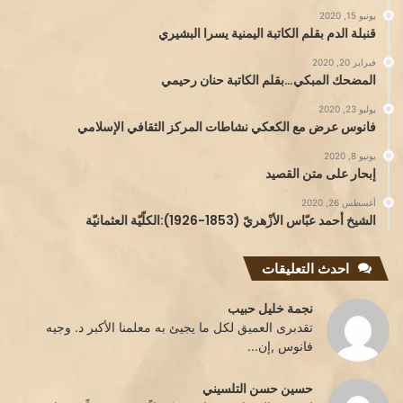
يونيو 15, 2020
قنبلة الدم بقلم الكاتبة اليمنية يسرا البشيري
فبراير 20, 2020
المضحك المبكي…بقلم الكاتبة حنان رحيمي
يوليو 23, 2020
فانوس عرض مع الكعكي نشاطات المركز الثقافي الإسلامي
يونيو 8, 2020
إبحار على متن القصيد
أغسطس 26, 2020
الشيخ أحمد عبّاس الأزْهريّ (1853-1926):الكلّيّة العثمانيّة
احدث التعليقات
نجمة خليل حبيب
تقدبرى العميق لكل ما يجيئ به معلمنا الأكبر د. وجيه
فانوس ,إن...
حسين حسن التلسيني