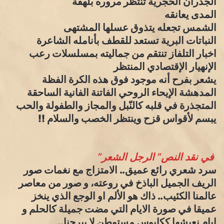
الجدران الحجرية تنتظر مروره بلهفة
المدى يعانقه
الشمس تجعله يتذوق عسلها المشتهى
النباتات البرية تستعد للقطف بأنامله الشاعرة
اخبار التلفاز تنتقم من جماليته بمسلسلات رعب
الإنهيار الإقتصادي المنتظر
يشعر بفرح أنه موجود فوق هذه الكرة الفظة
المدهشة الإيحاء الروحي الفاتنة الفانية الساحقة
المتجذرة في قلبه كالنّبل والمجاز والطفولة والحب
يبسم لأقواس قزح وينتظر الخصب والسلام !!
في نقد النص” الرجل الشعر”
سرد شعري رائع عميق.. الامتزاج مع نغمات صور
الريف الجميل الباذخ في روعته، و صور من معاصر
عالمنا الكئيب.. ذاك هو الألم او الوجع الذي ينخز
عميقا في صورة الايام التي مضت جميلة كالحلم و
ايام نعيشها ككابوس مستوطن لا يبرحنا..