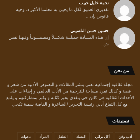
نجمة خليل حبيب
تقدبرى العميق لكل ما يجيئ به معلمنا الأكبر د. وجيه
فانوس ,إن...
حسين حسن التلسيني
إن هـذه المـــادة جميلــة شكـــلاً ومضمـــونـاً وفيهـا نفس
ش...
من نحن
مجلة ثقافية إجتماعية تعنى بنشر المقالات و النصوص الأدبية من شعر و
قصة و كذلك تفرد مساحة للترجمة من الأدب العالمي و إضاءات على
الأحداث الثقافية هي كائن حي يتغذى بحبر كتّابه و يكبر بمشاركتهم و يلمع
مع كل التماع أدبي رئيسة التحرير /الشاعرة و القاصة سمية تكجي
تصنيفات
أدب وفن
أكل تراثي
اقتصاد
الطفل
المرأة
دعوات