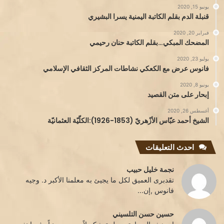
يونيو 15, 2020
قنبلة الدم بقلم الكاتبة اليمنية يسرا البشيري
فبراير 20, 2020
المضحك المبكي…بقلم الكاتبة حنان رحيمي
يوليو 23, 2020
فانوس عرض مع الكعكي نشاطات المركز الثقافي الإسلامي
يونيو 8, 2020
إبحار على متن القصيد
أغسطس 26, 2020
الشيخ أحمد عبّاس الأزْهريّ (1853-1926):الكلّيّة العثمانيّة
احدث التعليقات
نجمة خليل حبيب
تقدبرى العميق لكل ما يجيئ به معلمنا الأكبر د. وجيه
فانوس ,إن...
حسين حسن التلسيني