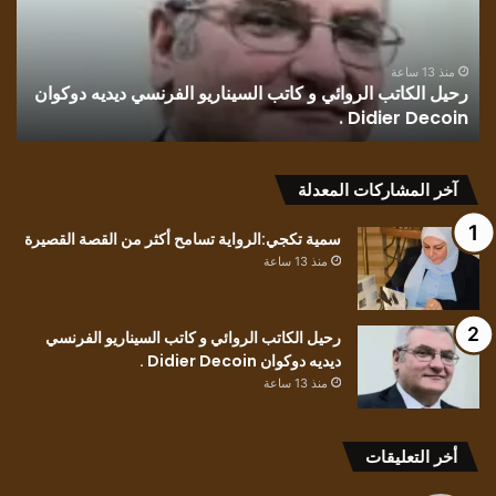
كاتب
بلو
السيناريو
وطن
الفرنسي
للك
ديديه
الف
منذ 13 ساعة
رحيل الكاتب الروائي و كاتب السيناريو الفرنسي ديديه دوكوان
ق
دوكوان
مح
Didier Decoin .
ح
Didier
حسي
Decoin
.
آخر المشاركات المعدلة
سمية تكجي:الرواية تسامح أكثر من القصة القصيرة
منذ 13 ساعة
رحيل الكاتب الروائي و كاتب السيناريو الفرنسي
ديديه دوكوان Didier Decoin .
منذ 13 ساعة
أخر التعليقات