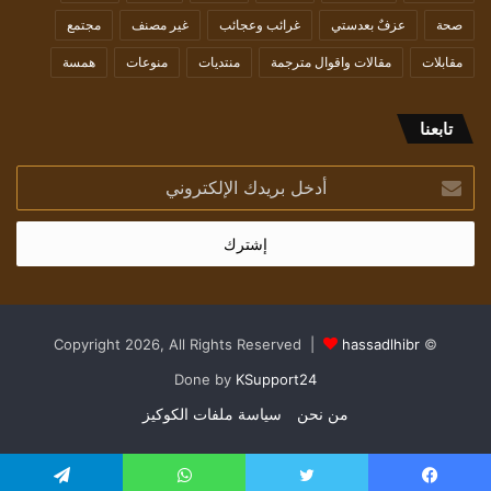
صحة
عزفٌ بعدستي
غرائب وعجائب
غير مصنف
مجتمع
مقابلات
مقالات واقوال مترجمة
منتديات
منوعات
همسة
تابعنا
أدخل
بريدك
الإلكتروني
hassadlhibr
© Copyright 2026, All Rights Reserved |
Done by
KSupport24
من نحن
سياسة ملفات الكوكيز