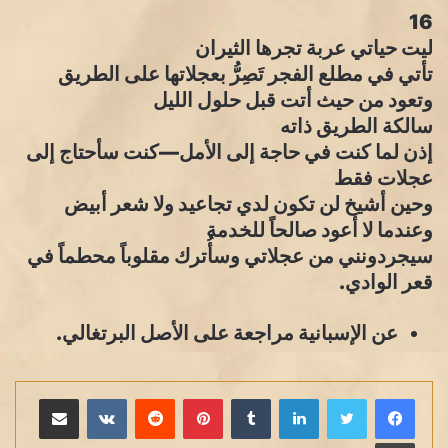
16
ليت حياتي عربة تجرها الثيران
تأتي في مطلع الفجر تَصِرُّ بعجلاتها على الطريق
وتعود من حيث أتت قبل حلول الليل
سالكة الطريق ذاته
إذن لما كنت في حاجة إلى الأمل—كنت سأحتاج إلى
عجلات فقط
وحين أشيخ لن تكون لدي تجاعيد ولا شعر أبيض
وعندما لا أعود صالحاً للخدمة
سيجردونني من عجلاتي وسأُترك مقلوباً محطماً في
قعر الوادي.
عن الإسبانية مراجعة على الأصل البرتغالي.
لينكدإن
بينتيريست
مشاركة عبر البريد
طباعة