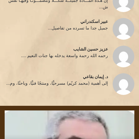
إن هـذه المـــادة جميلــة شكـــلاً ومضمـــونـاً وفيهـا نفس
ش...
عبير اسكندراني
جميل جدا ما تسرده من تفاصيل...
عزيز حسين الشايب
رحمه الله رحمة واسعة يدخله بها جنات النعيم ....
د. إيمان بقاعي
إلى أهمية (محمد كريّم) مسرحيًّا، ومنتجًا فنيًّا، وباحثًا، وم...
رحيل
قرا
الكاتب
في
الروائي
روا
و
رسا