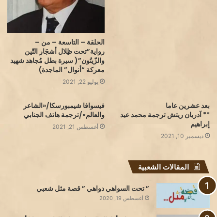
الحلقة – التاسعة – من –
رواية”تحت ظِلال أشجَار التّين
والزّيتُون”( سيرة بطل مُجاهد شهيد
معركة “أنوال” الماجدة)
يوليو 22, 2021
بعد عشرين عاما
فيسوافا شيمبورسكا/«الشاعر
** آدريان ريتش ترجمة محمد عيد
والعالم»/ترجمة هاتف الجنابي
إبراهيم
أغسطس 21, 2021
ديسمبر 10, 2021
المقالات الشعبية
” تحت السواهي دواهي ” قصة مثل شعبي
أغسطس 19, 2020