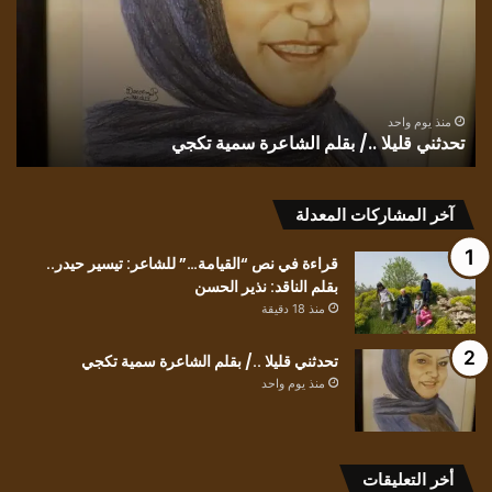
بقلم
و
الشاعرة
بلا
سمية
الل
تكجي
في
” و
ك
يعب
منذ يوم واحد
تحدثني قليلا ../ بقلم الشاعرة سمية تكجي
ل
الج
للش
الت
آخر المشاركات المعدلة
الب
عبي
قراءة في نص “القيامة…” للشاعر: تيسير حيدر..
بقلم الناقد: نذير الحسن
منذ 18 دقيقة
تحدثني قليلا ../ بقلم الشاعرة سمية تكجي
منذ يوم واحد
أخر التعليقات