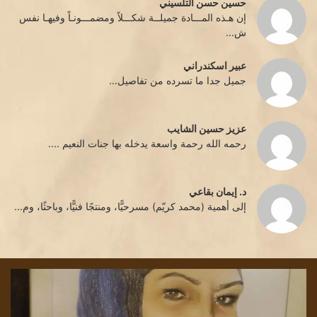
حسين حسن التلسيني
إن هـذه المـــادة جميلــة شكـــلاً ومضمـــونـاً وفيهـا نفس
ش...
عبير اسكندراني
جميل جدا ما تسرده من تفاصيل...
عزيز حسين الشايب
رحمه الله رحمة واسعة يدخله بها جنات النعيم ....
د. إيمان بقاعي
إلى أهمية (محمد كريّم) مسرحيًّا، ومنتجًا فنيًّا، وباحثًا، وم...
تحدثني
كثا
قليلا
الت
،
../