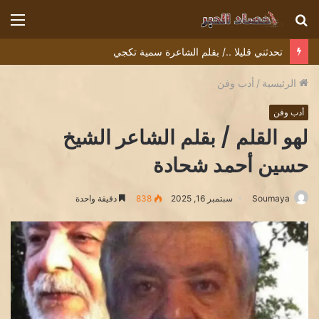
بحث
الق
عن
تحدثني قليلا ../ بقلم الشاعرة سمية تكجي
الرئيسية
/
أدب وفن
أدب وفن
لهو القلم / بقلم الشاعر الشيخ
حسين أحمد شحادة
Soumaya
سبتمبر 16, 2025
838
دقيقة واحدة