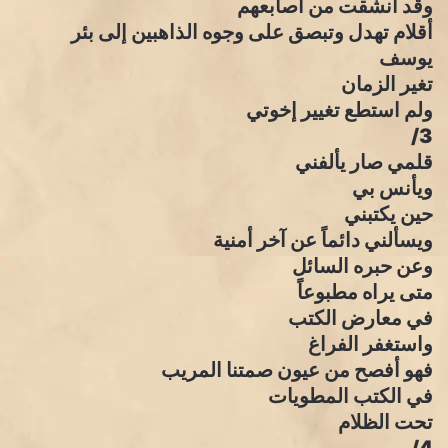
وقد انشقت من أصابعهم
أقلام تهدل وتبصق على وجوه الذاهبين إلى بئر
يوسف
تغير الزمان
ولم استطع تغيير إخوتي
3/
قلمي صار يألفني
ويأنس بي
حين يكتبني
ويسألني دائماً عن آخر أمنية
وعن حبره السائل
متى يراه مطبوعاً
في معارض الكتب
واستغفر الفراغ
فهو أفصح من عيون صمتنا المريب
في الكتب المطويات
تحت الظلام