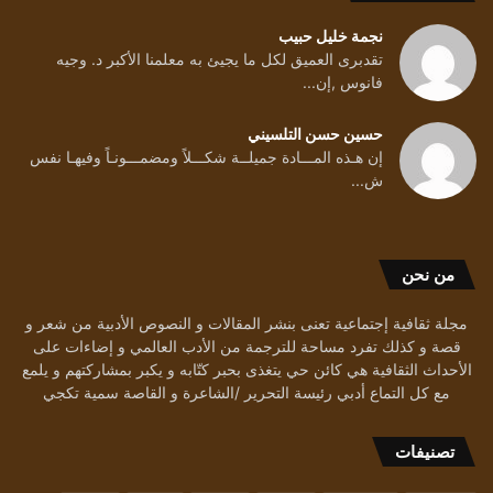
نجمة خليل حبيب
تقدبرى العميق لكل ما يجيئ به معلمنا الأكبر د. وجيه
فانوس ,إن...
حسين حسن التلسيني
إن هـذه المـــادة جميلــة شكـــلاً ومضمـــونـاً وفيهـا نفس
ش...
من نحن
مجلة ثقافية إجتماعية تعنى بنشر المقالات و النصوص الأدبية من شعر و
قصة و كذلك تفرد مساحة للترجمة من الأدب العالمي و إضاءات على
الأحداث الثقافية هي كائن حي يتغذى بحبر كتّابه و يكبر بمشاركتهم و يلمع
مع كل التماع أدبي رئيسة التحرير /الشاعرة و القاصة سمية تكجي
تصنيفات