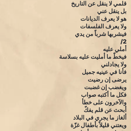
قلمي لا ينقل عن التاريخ
بل ينقل عني
هو لا يعرف الديانات
ولا يعرف الفلسفات
فيشربها شرباً من يدي
2/
أملي عليه
فيخطّ ما أمليت عليه بسلاسة
ولا يجادلني
فأنا في عينيه جميل
يرضى إن رضيت
ويغضب إن غضبت
فكل ما أكتبه صواب
والآخرون على خطأ
أبحث عن قلم يفكّ
ألغاز ما يجري في البلاد
ويعتني قليلاً بأطفال غزّة