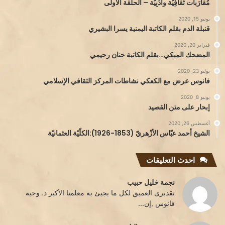
مُقارَبات ثَقافِيَّة وأَدَبِيَّة – الحلقة الأولى
يونيو 15, 2020
قنبلة الدم بقلم الكاتبة اليمنية يسرا البشيري
فبراير 20, 2020
المضحك المبكي…بقلم الكاتبة حنان رحيمي
يوليو 23, 2020
فانوس عرض مع الكعكي نشاطات المركز الثقافي الإسلامي
يونيو 8, 2020
إبحار على متن القصيد
أغسطس 26, 2020
الشيخ أحمد عبّاس الأزْهريّ (1853-1926):الكلّيّة العثمانيّة
احدث التعليقات
نجمة خليل حبيب
تقدبرى العميق لكل ما يجيئ به معلمنا الأكبر د. وجيه
فانوس ,إن...