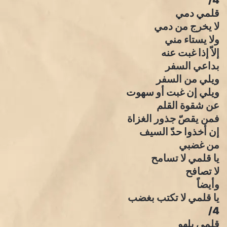
4/
قلمي دمي
لا يخرج من دمي
ولا يستاء مني
إلاّ إذا غبت عنه
بداعي السفر
ويلي من السفر
ويلي إن غبت أو سهوت
عن شقوة القلم
فمن يقصّ جذور الغزاة
إن أخذوا حدّ السيف
من غضبي
يا قلمي لا تسامح
لا تصافح
وأيضاً
يا قلمي لا تكتب بغضب
4/
قلمي يلهو