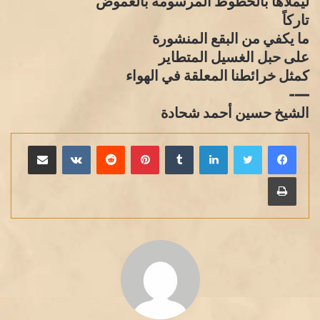
ليملأها بالخطوط المرسومة بالغموض
تاركاً
ما يكفي من البقع المنشورة
على حبل الغسيل المتطاير
كمثل خرائطنا المعلقة في الهواء
—-
الشيخ حسين أحمد شحادة
لينكدإن
بينتيريست
مشاركة عبر البريد
طباعة