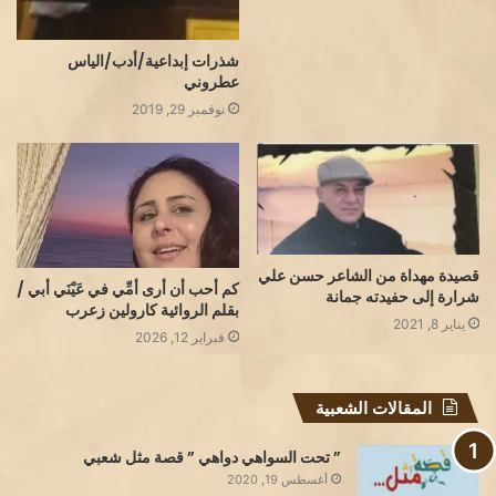
شذرات إبداعية/أدب/الياس
عطروني
نوفمبر 29, 2019
قصيدة مهداة من الشاعر حسن علي
كم أحب أن أرى أمِّي في عَيْنَي أبي /
شرارة إلى حفيدته جمانة
بقلم الروائية كارولين زعرب
يناير 8, 2021
فبراير 12, 2026
المقالات الشعبية
” تحت السواهي دواهي ” قصة مثل شعبي
أغسطس 19, 2020