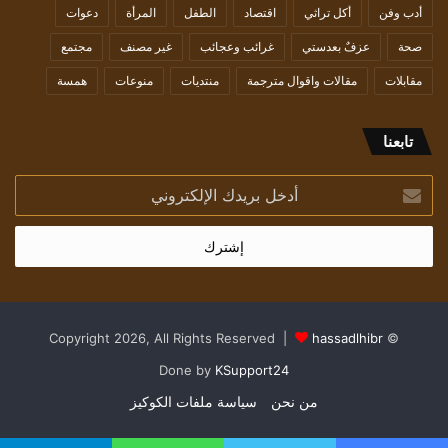
أدب وفن
أكل تراثي
اقتصاد
الطفل
المرأة
دعوات
صحة
عزفٌ بعدستي
غرائب وعجائب
غير مصنف
مجتمع
مقابلات
مقالات واقوال مترجمة
منتديات
منوعات
همسة
تابعنا
أدخل
بريدك
الإلكتروني
hassadlhibr
© Copyright 2026, All Rights Reserved |
Done by
KSupport24
من نحن
سياسة ملفات الكوكيز