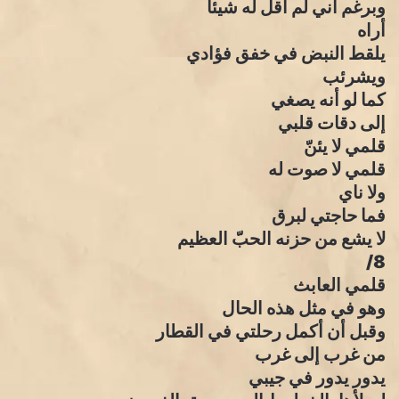
وبرغم أني لم أقل له شيئاً
أراه
يلقط النبض في خفق فؤادي
ويشرئب
كما لو أنه يصغي
إلى دقات قلبي
قلمي لا يئنّ
قلمي لا صوت له
ولا ناي
فما حاجتي لبرق
لا يشع من حزنه الحبّ العظيم
8/
قلمي العابث
وهو في مثل هذه الحال
وقبل أن أكمل رحلتي في القطار
من غرب إلى غرب
يدور يدور في جيبي